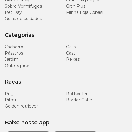
Black Friday
Ciclo das pulgas
Sobre Vermífugos
Gran Plus
Pet Day
Minha Loja Cobasi
Guias de cuidados
Categorias
Cachorro
Gato
Pássaros
Casa
Jardim
Peixes
Outros pets
Raças
Pug
Rottweiler
Pitbull
Border Collie
Golden retriever
Baixe nosso app