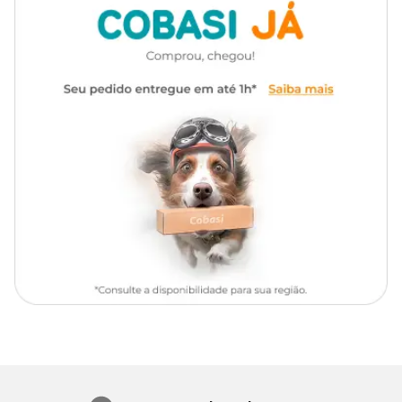
para os cães, gatos e outros tipos de animais.
Tipo de Pet
Cachorros, Gatos
O Shampoo Alergocort é bom?
Tipo do
Antialérgico
shampoo
Esse produto foi fabricado com o objetivo de aliviar as coceiras,
irritações e inflamações que podem atingir o seu animal de
estimação. Para uma ação eficiente contra esses fatores, a Coveli
inclui em sua composição a hidrocortisona e Aloe Vera.
Usando o Alergocort Shampoo, você pode ajudar na recuperação
do crescimento dos pelos do seu pet e oferecer uma ótima
cicatrização, e muito mais.
Além disso, a Coveli é uma marca renomada e bastante
reconhecida pelo mercado brasileiro. Em caso de dúvidas, a melhor
alternativa é consultar a Alergocort Shampoo
Bula
para te ajudar
a garantir ainda mais confiança no produto!
O Shampoo Alergocort é indicado para quais animais?
O Shampoo Alergocort é recomendado especialmente e
exclusivamente para cães e gatos de diferentes tamanhos, raças e