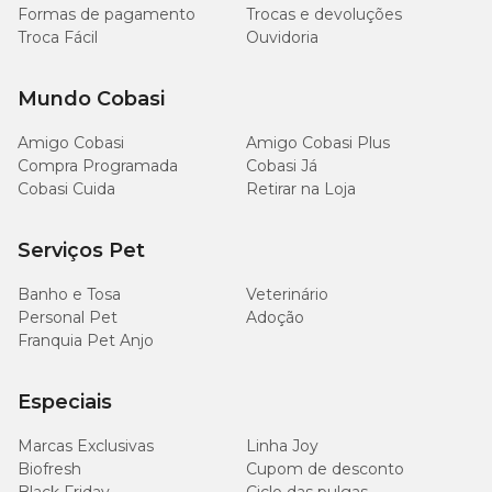
Quantos banhos devo dar no meu pet usando o
Formas de pagamento
Trocas e devoluções
Alergocort Shampoo?
Troca Fácil
Ouvidoria
A frequência dos banhos, assim como a duração do tratamento,
Mundo Cobasi
fica a critério do médico veterinário. Por isso, assim que observar
coceiras, irritações e inflamações no pelo do seu amigo, leve-o até
uma clínica de confiança para poder examiná-lo.
Amigo Cobasi
Amigo Cobasi Plus
Compra Programada
Cobasi Já
Acha que esse produto pode melhorar a saúde e o bem-estar do
Cobasi Cuida
Retirar na Loja
seu animal de estimação? Então aproveite as vantagens e
diferenciais que a Cobasi reserva aos seus clientes. Aqui você pode
consultar Alergocort Shampoo
Preço
, acompanhar descontos,
Serviços Pet
promoções especiais e muito mais.
Banho e Tosa
Veterinário
Personal Pet
Adoção
Franquia Pet Anjo
Especiais
Marcas Exclusivas
Linha Joy
Biofresh
Cupom de desconto