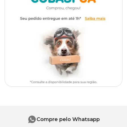
Composição
Polimero Super Absorvente 30g; Essência 5g; Veículo (Q.S.P)
100ml, methinonilcetona.
Compre pelo Whatsapp