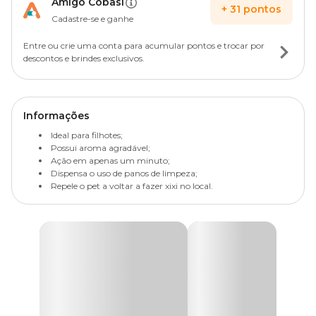
Amigo Cobasi
+
31
pontos
Cadastre-se e ganhe
Entre ou crie uma conta para acumular pontos e trocar por
descontos e brindes exclusivos.
Informações
Ideal para filhotes;
Possui aroma agradável;
Ação em apenas um minuto;
Dispensa o uso de panos de limpeza;
Repele o pet a voltar a fazer xixi no local.