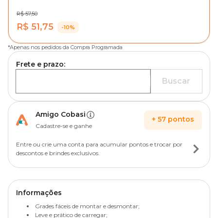
R$ 57,50
R$ 51,75
-10%
*
Apenas nos pedidos da Compra Programada
Frete e prazo:
Buscar
Amigo Cobasi
+
57
pontos
Cadastre-se e ganhe
Entre ou crie uma conta para acumular pontos e trocar por
descontos e brindes exclusivos.
Informações
Grades fáceis de montar e desmontar;
Leve e prático de carregar;