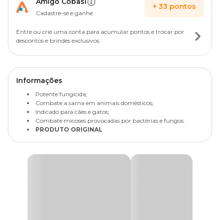
Amigo Cobasi
+
33
pontos
Cadastre-se e ganhe
Entre ou crie uma conta para acumular pontos e trocar por
descontos e brindes exclusivos.
Informações
Potente fungicida;
Combate a sarna em animais domésticos;
Indicado para cães e gatos;
Combate micoses provocadas por bactérias e fungos.
PRODUTO ORIGINAL