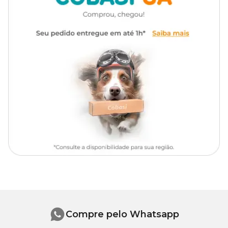
Apresentação
Embalagem com 80g
piolhos e pulgas.
Para que tipos de sarna Tiuran Sabonete é indicado?
Tipo de Pet
Cachorros, Gatos
O
Tiuran
é indicado no tratamento da sarna sarcóptica, sarna
knemidocóptica (que atingem frangos, perus e pássaros), sarna
psoróptica que atacam principalmente os cavalos, bovinos e
ovinos nas regiões de pelos longos, sarna corióptica, sarna
demodécica e a sarna otodécica (sarna de ouvido).
Aqui na Cobasi você encontra todas as versões do
Tiuran
com
ótimas condições e o
Tiuran Sabonete com preço
incrível. Para
verificar qual é o tipo mais indicado para o caso do seu pet,
consulte o médico-veterinário.
Composição de Tiuran Sabonete
Monossulfureto de Tetraetiltiuran: 5 g
Veículo q.s.p.: 100 ml
Peso líquido: 80 g
Compre pelo Whatsapp