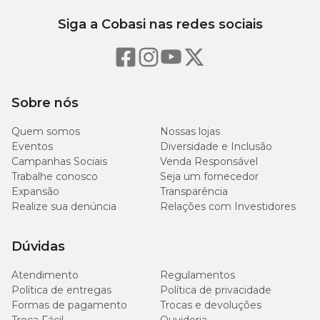
Modo de Usar Tiuran Sabonete
Siga a Cobasi nas redes sociais
Tiuran pode ser usado normalmente nos banhos dos animais. Ao
fazer a higiene do pet, procure remover crostas e sujidades presas
ao corpo, deixando o produto atuar sobre a pele durante cerca de
20 a 25 minutos. Depois disso, enxágue com água morna em
abundância e repita a operação caso seja necessário.
Sobre nós
Tiuran sabonete: quantos banhos por semana?
Quem somos
Nossas lojas
Eventos
Diversidade e Inclusão
Nos casos mais severos, é possível dar banho três dias seguidos e
Campanhas Sociais
Venda Responsável
observar os resultados. Atenção: essa é uma recomendação geral e
Trabalhe conosco
Seja um fornecedor
não deve ser aplicada por conta própria sem que seja consultado
Expansão
Transparência
um médico-veterinário.
Realize sua denúncia
Relações com Investidores
Tiuran sabonete pode ser aplicado em filhotes, desde que seja feito o
acompanhamento por um médico-veterinário. O
Dúvidas
acompanhamento do profissional de saúde é fundamental para
conseguir bons resultados no tratamento e não comprometer a
saúde do seu pet.
Atendimento
Regulamentos
Política de entregas
Política de privacidade
Formas de pagamento
Trocas e devoluções