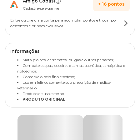
Amigo Cobasi
+
16
pontos
Cadastre-se e ganhe
Entre ou crie uma conta para acumular pontos e trocar por
descontos e brindes exclusivos.
Informações
Mata piolhos, carrapatos, pulgas e outros parasitas;
Combate caspas, coceiras e sarnas psorótica, sarcópitica e
notoédrica;
Conserva o pelo fino e sedoso;
Uso em felinos somente sob prescrição de médico-
veterinário;
Produto de uso externo.
PRODUTO ORIGINAL