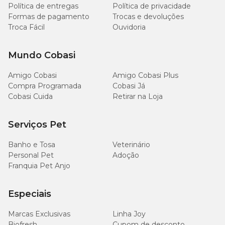
uma coleção completa de
medicamentos para cachorro
? É
Política de entregas
Política de privacidade
isso mesmo! Nunca foi tão fácil manter a saúde do seu pet em dia.
Formas de pagamento
Trocas e devoluções
Troca Fácil
Ouvidoria
Mundo Cobasi
Amigo Cobasi
Amigo Cobasi Plus
Compra Programada
Cobasi Já
Cobasi Cuida
Retirar na Loja
Serviços Pet
Banho e Tosa
Veterinário
Personal Pet
Adoção
Franquia Pet Anjo
Especiais
Marcas Exclusivas
Linha Joy
Biofresh
Cupom de desconto