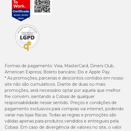
Nº 10
21 - 27kg
40cm
72cm
Nº 11
27 - 32kg
44cm
76cm
Formas de pagamento:
Visa, MasterCard, Diners Club,
American Express; Boleto bancário; Elo e Apple Pay.
* As promoções, parcerias e descontos contidos em nosso
Nº 12
32 - 38kg
46cm
80cm
site não são cumulativos. Diante de duas ou mais
promoções, será necessário optar por aquela que melhor
lhe convém, isentando a Cobasi de qualquer
responsabilidade nesse sentido. Preços e condições de
pagamento exclusivos para compras via internet, podendo
variar nas lojas físicas. Todas as regras e promoções são
válidas apenas para produtos vendidos e entregues pela
Nº 13
38 - 45kg
50cm
84cm
Cobasi. Em caso de divergência de valores no site, o valor