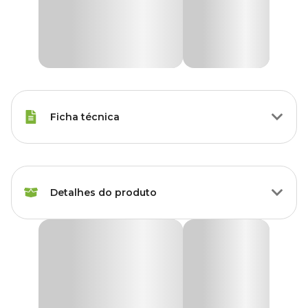
Ficha técnica
Raças Minis, Raças Pequenas,
Porte
Raças Médias, Raças Grandes
Detalhes do produto
Idade
Filhote, Adulto, Sênior
Roupa Pós-Cirúrgica para Cães Machos Castração
Raças de
Azul Pet Med
Todas as Raças
Cachorro
A
Roupa Pós-Cirúrgica para Cães Machos Castração Azul
Pet Med
oferece conforto, proteção e liberdade de movimento
Marca
Pet Med
durante a recuperação. Indicada para o pós-operatório de