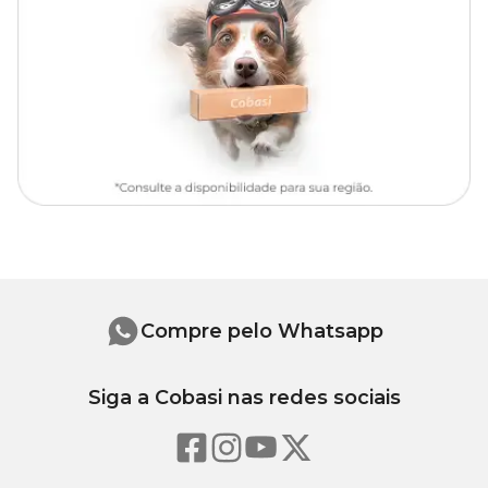
As Roupas Protetoras Pet Med possuem ainda
Dry:
Tecnologia avançada que facilita a transferência rápida da
umidade para a parte externa do tecido, promovendo uma
evaporação mais eficiente, mantendo: respirabilidade,
secagem rápida, leveza e fácil lavagem.
Proteção UV 50+:
Integrada à malha do tecido, reduz os
efeitos nocivos dos raios ultravioletas e protege o pet durante e
após o tratamento;
Tecnologia antimicrobiana:
Processo físico, 100%
orgânico, livre de produtos químicos e metais pesados, previne
o crescimento e proliferação de micro-organismos, que
proporciona bem-estar, proteção dermatológica, conforto e
segurança ao seu pet durante e após o tratamento.
Compre pelo Whatsapp
Modo de uso
Siga a Cobasi nas redes sociais
Vista a roupa começando pelas patas da frente do pet, em seguida
feche o velcro atrás do pescoço para facilitar a colocação das patas
de trás e o fechamento do zíper.
A roupa possui uma abertura para que o órgão genital do macho