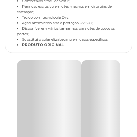
Confortável e fácil de vestir;
Para uso exclusivo em cães machos em cirurgias de
castração;
Tecido com tecnologia Dry;
Ação antimicrobiana e proteção UV 50+;
Disponível em vários tamanhos para cães de todos os
portes;
Substitui o colar elizabetano em casos específicos.
PRODUTO ORIGINAL