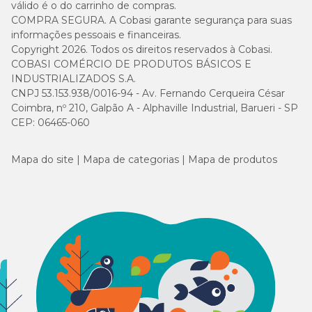
válido é o do carrinho de compras.
COMPRA SEGURA. A Cobasi garante segurança para suas
informações pessoais e financeiras.
Copyright 2026. Todos os direitos reservados à Cobasi.
COBASI COMÉRCIO DE PRODUTOS BÁSICOS E
Nº 14
45 - 53kg
52cm
90cm
INDUSTRIALIZADOS S.A.
CNPJ 53.153.938/0016-94 - Av. Fernando Cerqueira César
Coimbra, nº 210, Galpão A - Alphaville Industrial, Barueri - SP
CEP: 06465-060
Nº 15
53 - 65kg
56cm
94cm
Mapa do site
Mapa de categorias
Mapa de produtos
Nº 16
65 - 75kg
58cm
96cm