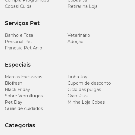
Compra Programada
Cobasi Já
Cobasi Cuida
Retirar na Loja
Serviços Pet
Nº 2
2,5 - 3,5kg
24cm
36cm
Banho e Tosa
Veterinário
Personal Pet
Adoção
Franquia Pet Anjo
Nº 3
3,5 - 4,5kg
26cm
42cm
Especiais
Marcas Exclusivas
Linha Joy
Biofresh
Cupom de desconto
Black Friday
Ciclo das pulgas
Nº 4
4,5 - 6kg
28cm
46cm
Sobre Vermífugos
Gran Plus
Pet Day
Minha Loja Cobasi
Guias de cuidados
Nº 5
6 - 8kg
30cm
50cm
Categorias