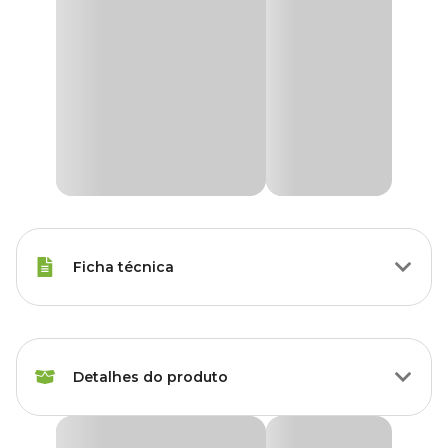
Ficha técnica
Raças Minis, Raças Pequenas,
Porte
Raças Médias, Raças Grandes
Detalhes do produto
Idade
Filhote, Adulto, Sênior
Repelente Afasta Cães Spray Vet+20