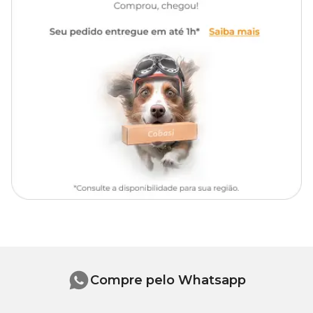
Veículo q.s.p.: 100ml
Modo de uso:
Pulverize nos locais que você não quer que seu pet faça as
necessidades ou em sofás, tapetes e móveis (não envernizados) até
a área ficar ligeiramente umedecida.
Se houver dúvida sobre a reação do produto em determinado local
ou tecido, teste-o numa área não visível.
No início vaporize o produto 3 vezes ao dia, diminuindo
gradativamente até o seu animal estar adestrado.
Compre pelo Whatsapp