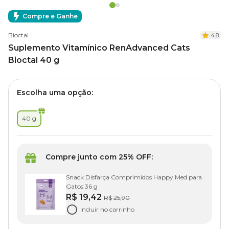
Compre e Ganhe
Bioctal
4.8
Suplemento Vitamínico RenAdvanced Cats
Bioctal 40 g
Escolha uma opção:
40 g
Compre junto com 25% OFF:
Snack Disfarça Comprimidos Happy Med para
Gatos 36 g
R$ 19,42
R$ 25,90
Incluir no carrinho