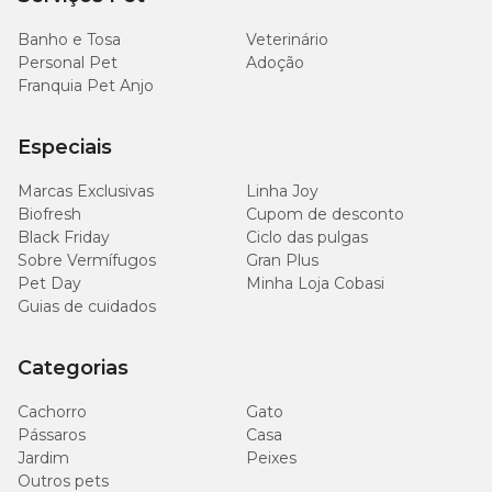
Banho e Tosa
Veterinário
3
Personal Pet
Adoção
Acima de 5 kg
medidas
Franquia Pet Anjo
Especiais
Colher medidora: 0,5 gramas.
Marcas Exclusivas
Linha Joy
Biofresh
Cupom de desconto
Contraindicações
Black Friday
Ciclo das pulgas
Sobre Vermífugos
Gran Plus
Este suplemento não apresenta contraindicações ou efeitos
Pet Day
Minha Loja Cobasi
colaterais.
Guias de cuidados
RenAdvanced Cats é da Bioctal
Categorias
Quando o assunto é qualidade, a Bioctal se destaca! Isso porque a
Cachorro
Gato
marca investe continuamente em tecnologias para assegurar
Pássaros
Casa
tratamentos cada vez mais eficazes aos animais. Assim, tutores e
Jardim
seus melhores amigos ficam sempre seguros e felizes!
Peixes
Outros pets