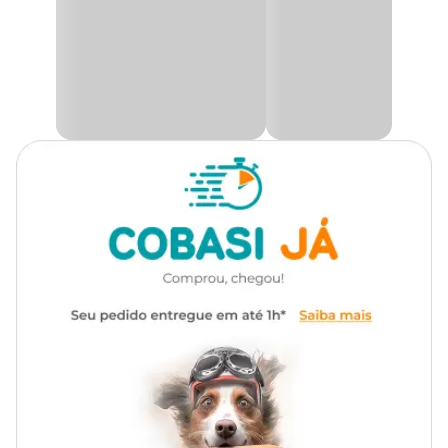
opção certa para cuidar bem do seu gatinho!
Indicado para felinos com
insuficiência renal crônica,
Em caso de dúvidas, consulte a
bula do RenAdvanced Cats
ou
Indicação
auxiliando a aumentar o
consulte o médico-veterinário.
apetite
A insuficiência renal crônica tem tratamento
Apesar de não ter cura, é possível tratar a IRC, sobretudo quando
Prebióticos, probióticos,
diagnosticada no início. Sabia, inclusive, que esse é um problema
Composição
bioflavonóides e complexo de
silencioso e comum entre os felinos? Por isso é tão importante
vitaminas
realizar
check-ups frequentes!
Entre os medicamentos indicados para o tratamento da
Apresentação
Embalagem com 40g
insuficiência renal crônica, o médico poderá sugerir o uso de
RenAdvanced Gatos
. Isso porque ele atua com eficácia na
melhora do bem-estar felino, deixando-o mais feliz, ativo e com
apetite no dia a dia.
Composição e benefícios
Segundo a
RenAdvanced Cats bula
, a composição da
suplementação é a seguinte:
FOS + Lactobacillus acidophilus + Enterococcus faecium: