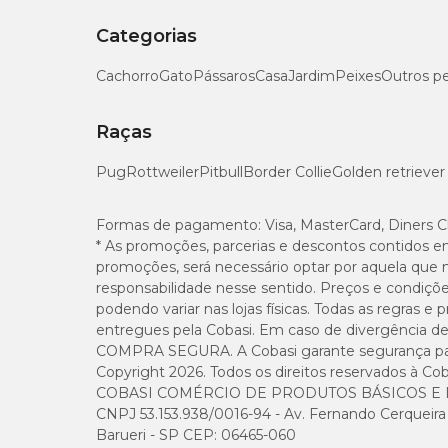
Categorias
Cachorro
Gato
Pássaros
Casa
Jardim
Peixes
Outros p
Raças
Pug
Rottweiler
Pitbull
Border Collie
Golden retriever
Formas de pagamento:
Visa, MasterCard, Diners C
* As promoções, parcerias e descontos contidos e
promoções, será necessário optar por aquela que 
responsabilidade nesse sentido. Preços e condiçõ
podendo variar nas lojas físicas. Todas as regras 
entregues pela Cobasi. Em caso de divergência de v
COMPRA SEGURA. A Cobasi garante segurança para 
Copyright 2026. Todos os direitos reservados à Cob
COBASI COMÉRCIO DE PRODUTOS BÁSICOS E I
CNPJ 53.153.938/0016-94 - Av. Fernando Cerqueira Cé
Barueri - SP CEP: 06465-060