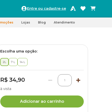
Entre ou cadastre-se
omoções
Lojas
Blog
Atendimento
Escolha uma opção:
2L
7 L
14 L
R$ 34,90
1
à vista
Adicionar ao carrinho