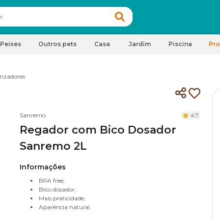
Peixes
Outros pets
Casa
Jardim
Piscina
Pr
rizadores
Sanremo
4.7
Regador com Bico Dosador
Sanremo 2L
Informações
BPA free;
Bico dosador;
Mais praticidade;
Aparência natural.