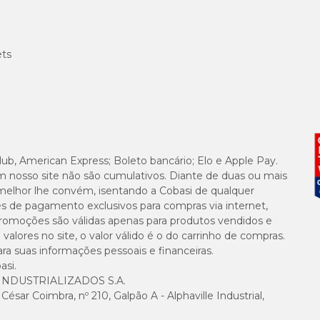
ets
lub, American Express; Boleto bancário; Elo e Apple Pay.
m nosso site não são cumulativos. Diante de duas ou mais
melhor lhe convém, isentando a Cobasi de qualquer
es de pagamento exclusivos para compras via internet,
e promoções são válidas apenas para produtos vendidos e
alores no site, o valor válido é o do carrinho de compras.
suas informações pessoais e financeiras.
asi.
NDUSTRIALIZADOS S.A.
sar Coimbra, nº 210, Galpão A - Alphaville Industrial,