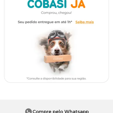
Lã acrílica e esponja impregnada com carvão ativado.
Cuidados
Quando verificar que refil do filtro está saturado, desligue o filtro,
abra a tampa e substitua o refil por um novo. Após a troca,
complete a água do filtro e volte a ligar na tomada.
Compre pelo Whatsapp