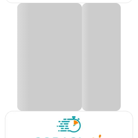
Gênero
Unissex
Refil para Filtro Externo Hang-On Esponja Filtrante
Soma HF-500/750
O
Refil para Filtro Externo Hang-On Esponja Filtrante Soma
HF-500/750
é perfeito para garantir uma filtragem eficiente e
manter seu aquário sempre limpo e equilibrado. Com duas
esponjas de alta qualidade, ele proporciona uma filtragem
bioquímica e mecânica eficaz, removendo resíduos e impurezas
enquanto contribui para a saúde do ambiente aquático.
Compatível com os filtros
Hang-On HF-500 e HF-750
, este refil
oferece praticidade e longa durabilidade, sendo ideal para aquários
que precisam de manutenção contínua e confiável. Suas esponjas
são projetadas para capturar partículas e auxiliar no equilíbrio
biológico do aquário, preservando a qualidade da água.
Garanta o melhor cuidado para seus peixes com o
Refil para
Filtro Externo Hang-On Esponja Filtrante Soma HF-500/750,
disponível a preço
especial no site, app ou nas lojas físicas da
Cobasi.
Composição