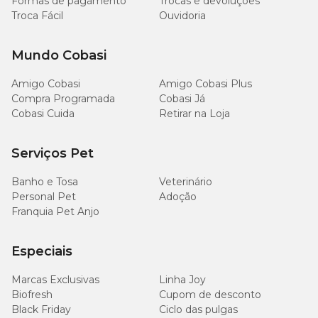
Formas de pagamento
Trocas e devoluções
Troca Fácil
Ouvidoria
Mundo Cobasi
Amigo Cobasi
Amigo Cobasi Plus
Compra Programada
Cobasi Já
Cobasi Cuida
Retirar na Loja
Serviços Pet
Banho e Tosa
Veterinário
Personal Pet
Adoção
Franquia Pet Anjo
Especiais
Marcas Exclusivas
Linha Joy
Biofresh
Cupom de desconto
Black Friday
Ciclo das pulgas