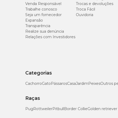
Venda Responsável
Trocas e devoluções
Trabalhe conosco
Troca Fácil
Seja um fornecedor
Ouvidoria
Expansão
Transparência
Realize sua denúncia
Relações com Investidores
Categorias
Cachorro
Gato
Pássaros
Casa
Jardim
Peixes
Outros p
Raças
Pug
Rottweiler
Pitbull
Border Collie
Golden retriever