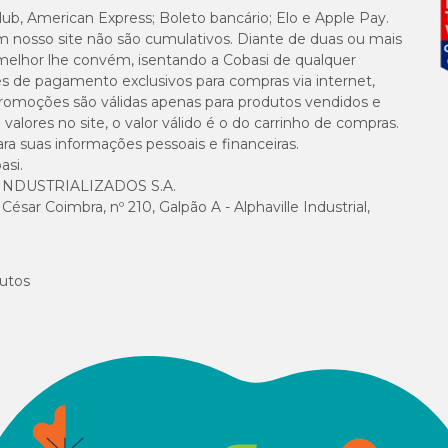
lub, American Express; Boleto bancário; Elo e Apple Pay.
m nosso site não são cumulativos. Diante de duas ou mais
melhor lhe convém, isentando a Cobasi de qualquer
es de pagamento exclusivos para compras via internet,
e promoções são válidas apenas para produtos vendidos e
alores no site, o valor válido é o do carrinho de compras.
suas informações pessoais e financeiras.
asi.
NDUSTRIALIZADOS S.A.
sar Coimbra, nº 210, Galpão A - Alphaville Industrial,
utos