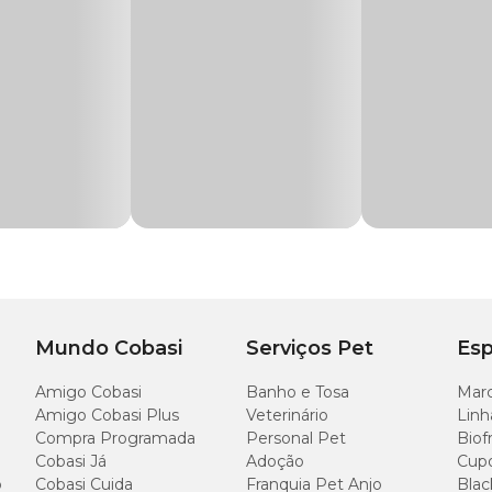
este refil oferece praticidade e longa durabilidade, sendo ideal para aquários que 
das para capturar partículas e auxiliar no equilíbrio biológico do aquário, pre
ara Filtro Externo Hang-On Esponja Filtrante Soma HF-500/750, dispon
o filtro, abra a tampa e substitua o refil por um novo. Após a troca, complete a á
Mundo Cobasi
Serviços Pet
Esp
Amigo Cobasi
Banho e Tosa
Marc
Amigo Cobasi Plus
Veterinário
Linh
Compra Programada
Personal Pet
Biof
Cobasi Já
Adoção
Cup
o
Cobasi Cuida
Franquia Pet Anjo
Blac