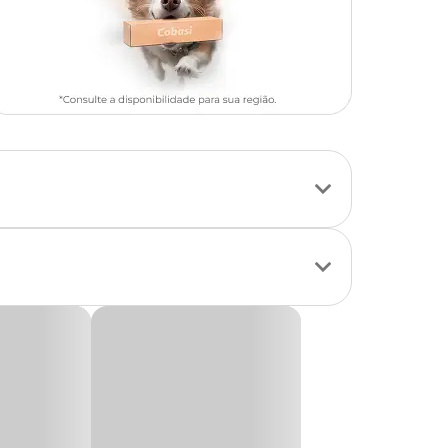
r seu aquário
do resíduos e