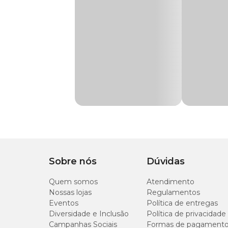
Compatível com os filtros
Hang-On HF-500 e HF-750
, 
manutenção contínua e confiável. Suas esponjas são projeta
qualidade da água.
Garanta o melhor cuidado para seus peixes com o
Refil p
especial no site, app ou nas lojas físicas da Cobasi.
Composição
Lã acrílica e esponja impregnada com carvão ativado.
Cuidados
Quando verificar que refil do filtro está saturado, desligue 
volte a ligar na tomada.
Sobre nós
Dúvidas
Quem somos
Atendimento
Nossas lojas
Regulamentos
Eventos
Política de entregas
Diversidade e Inclusão
Política de privacidade
Campanhas Sociais
Formas de pagament