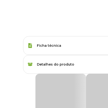
Ficha técnica
Tipos de Peixe
Qualquer Peixe
Detalhes do produto
Marca
Soma
Refil para Filtro Externo Hang-On Esponja F
Gênero
Unissex
O
Refil para Filtro Externo Hang-On Esponja Filtra
sempre limpo e equilibrado. Com duas esponjas de alta qu
impurezas enquanto contribui para a saúde do ambiente 