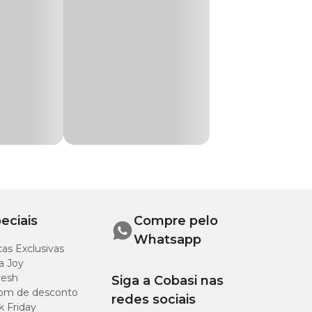
precisam de
servando a
ível a preço
gua do filtro e
eciais
Compre pelo
Whatsapp
as Exclusivas
a Joy
resh
Siga a Cobasi nas
om de desconto
redes sociais
k Friday