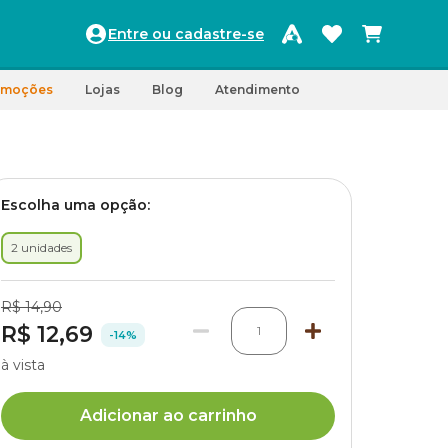
Entre ou cadastre-se
omoções
Lojas
Blog
Atendimento
Escolha uma opção:
2 unidades
R$ 14,90
R$ 12,69
1
-14%
à vista
Adicionar ao carrinho