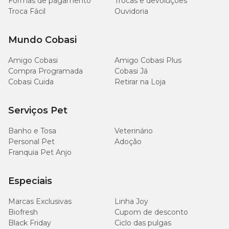
Formas de pagamento
Trocas e devoluções
Troca Fácil
Ouvidoria
Mundo Cobasi
Amigo Cobasi
Amigo Cobasi Plus
Compra Programada
Cobasi Já
Cobasi Cuida
Retirar na Loja
Serviços Pet
Banho e Tosa
Veterinário
Personal Pet
Adoção
Franquia Pet Anjo
Especiais
Marcas Exclusivas
Linha Joy
Biofresh
Cupom de desconto
Black Friday
Ciclo das pulgas