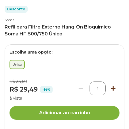
Desconto
Soma
Refil para Filtro Externo Hang-On Bioquímico
Soma HF-500/750 Único
Escolha uma opção:
Único
R$ 34,50
R$ 29,49
1
-14%
à vista
Adicionar ao carrinho