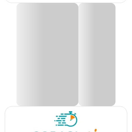
Cor
Preto
Refil para Filtro Externo Hang-On Bioquímico Soma
HF-500/750
Gênero
Unissex
O
Refil para Filtro Externo Hang-On Bioquímico Soma HF-
500/750
é essencial para manter a água do seu aquário sempre
limpa e saudável. Desenvolvido para oferecer filtragem bioquímica
Material
Carvão Ativado, Lã, Plástico
e mecânica eficiente, ele atua na remoção de partículas, resíduos e
impurezas invisíveis, garantindo água cristalina e de qualidade
para seus peixes e plantas aquáticas.
Com um cartucho completo, o refil combina tecnologia e
praticidade para um desempenho duradouro. Compatível com os
filtros Hang-On HF-500 e HF-750
, ele é ideal para quem busca
uma manutenção fácil e um sistema de filtragem confiável,
preservando o equilíbrio do ambiente aquático.
Adquira o
Refil para Filtro Externo Hang-On Bioquímico
Soma HF-500/750 com excelente preço
na Cobasi. Disponível
em nosso site, app ou lojas físicas, para garantir o cuidado que seu
aquário merece!
Composição