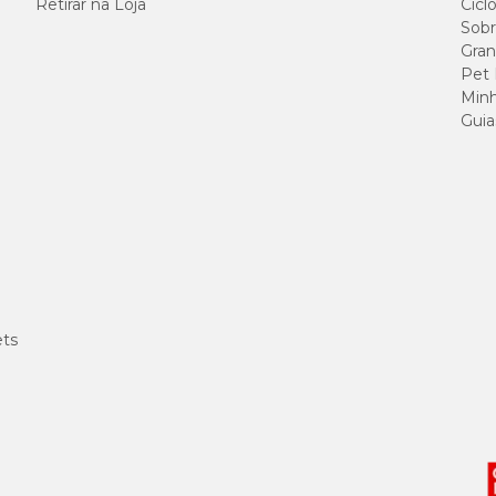
Retirar na Loja
Cicl
Sobr
Gran
Pet
Minh
Guia
ets