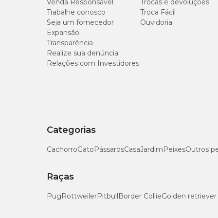
Venda Responsável
Trocas e devoluções
Trabalhe conosco
Troca Fácil
Seja um fornecedor
Ouvidoria
Expansão
Transparência
Realize sua denúncia
Relações com Investidores
Categorias
Cachorro
Gato
Pássaros
Casa
Jardim
Peixes
Outros p
Raças
Pug
Rottweiler
Pitbull
Border Collie
Golden retriever