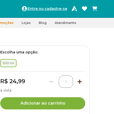
Entre ou cadastre-se
omoções
Lojas
Blog
Atendimento
Escolha uma opção:
900 ml
R$ 24,99
1
à vista
Adicionar ao carrinho