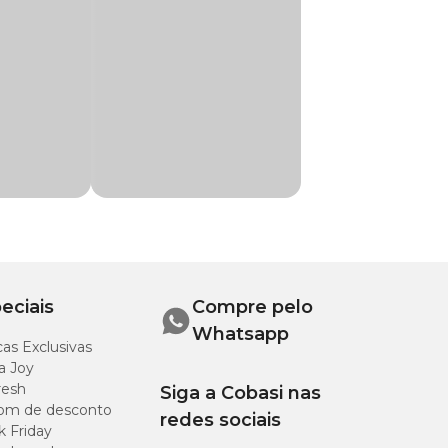
 para redução de
s conforme
a dosagem do cloro.
eciais
Compre pelo
Whatsapp
 a 10 minutos,
as Exclusivas
a Joy
resh
Siga a Cobasi nas
s.
om de desconto
redes sociais
k Friday