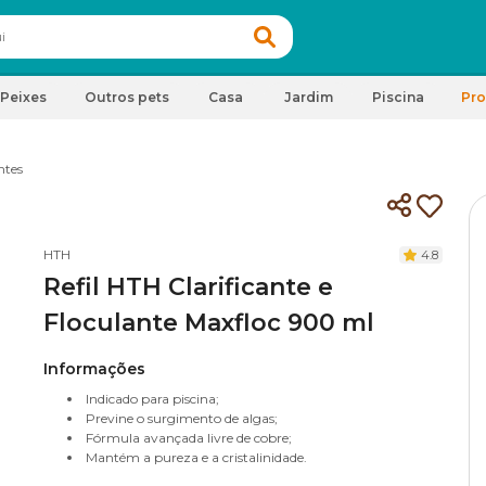
Peixes
Outros pets
Casa
Jardim
Piscina
Pr
ntes
HTH
4.8
Refil HTH Clarificante e
Floculante Maxfloc 900 ml
Informações
Indicado para piscina;
Previne o surgimento de algas;
Fórmula avançada livre de cobre;
Mantém a pureza e a cristalinidade.