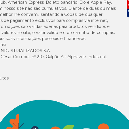
lub, American Express; Boleto bancário; Elo e Apple Pay.
m nosso site não são cumulativos. Diante de duas ou mais
melhor lhe convém, isentando a Cobasi de qualquer
es de pagamento exclusivos para compras via internet,
e promoções são válidas apenas para produtos vendidos e
alores no site, o valor válido é o do carrinho de compras.
suas informações pessoais e financeiras.
asi.
NDUSTRIALIZADOS S.A.
sar Coimbra, nº 210, Galpão A - Alphaville Industrial,
utos