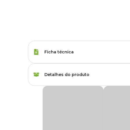
Ficha técnica
Marca
HTH
Detalhes do produto
Gênero
Unissex
Refil HTH Clarificante e Floculante Maxfloc
Característica
Líquido
Refil HTH Clarificante e Floculante Maxfloc
é um ideal
Seu uso regular preserva a beleza através da clarificação 
Indicação
Protege a cristalinid
filtração.