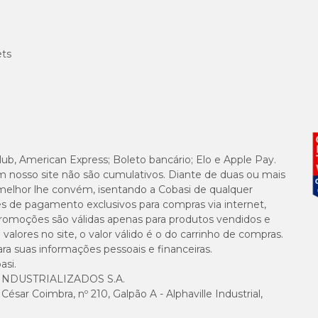
ets
lub, American Express; Boleto bancário; Elo e Apple Pay.
m nosso site não são cumulativos. Diante de duas ou mais
melhor lhe convém, isentando a Cobasi de qualquer
es de pagamento exclusivos para compras via internet,
e promoções são válidas apenas para produtos vendidos e
alores no site, o valor válido é o do carrinho de compras.
suas informações pessoais e financeiras.
asi.
NDUSTRIALIZADOS S.A.
sar Coimbra, nº 210, Galpão A - Alphaville Industrial,