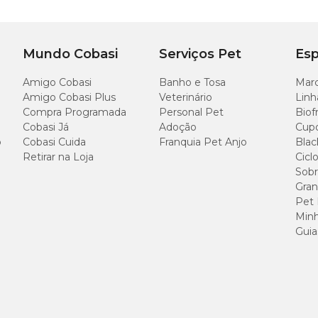
11,5 cm
Mundo Cobasi
Serviços Pet
Esp
Amigo Cobasi
Banho e Tosa
Marc
Amigo Cobasi Plus
Veterinário
Linh
Compra Programada
Personal Pet
Biof
Cobasi Já
Adoção
Cup
o
Cobasi Cuida
Franquia Pet Anjo
Blac
Retirar na Loja
Cicl
Sobr
Gran
Pet
Minh
Guia