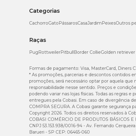
Categorias
Cachorro
Gato
Pássaros
Casa
Jardim
Peixes
Outros p
Raças
Pug
Rottweiler
Pitbull
Border Collie
Golden retriever
Formas de pagamento:
Visa, MasterCard, Diners C
* As promoções, parcerias e descontos contidos e
promoções, será necessário optar por aquela que 
responsabilidade nesse sentido. Preços e condiçõ
podendo variar nas lojas físicas. Todas as regras 
entregues pela Cobasi. Em caso de divergência de v
COMPRA SEGURA. A Cobasi garante segurança para 
Copyright 2026. Todos os direitos reservados à Cob
COBASI COMÉRCIO DE PRODUTOS BÁSICOS E I
CNPJ 53.153.938/0016-94 - Av. Fernando Cerqueira Cé
Barueri - SP CEP: 06465-060