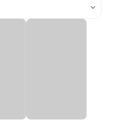
lexíveis em aço
 reduzir o estresse
e para o tutor. Além
is fortes e
app ou em uma de
Altura