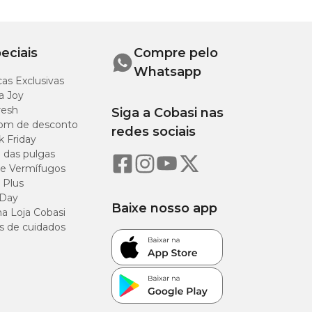
3 cm
eciais
Compre pelo
Whatsapp
as Exclusivas
a Joy
resh
Siga a Cobasi nas
om de desconto
redes sociais
k Friday
o das pulgas
e Vermífugos
 Plus
 Day
Baixe nosso app
a Loja Cobasi
s de cuidados