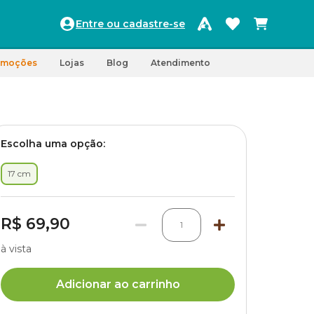
Entre ou cadastre-se
omoções
Lojas
Blog
Atendimento
Escolha uma opção:
17 cm
R$ 69,90
1
à vista
Adicionar ao carrinho