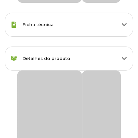
Ficha técnica
Raças Minis, Raças Pequenas,
Porte
Raças Médias, Raças Grandes
Detalhes do produto
Idade
Filhote, Adulto, Sênior
Rasqueadeira Aço Cabo de Plástico Vermelho
Raças de
HomePet
Todas as Raças
Cachorro
A
Rasqueadeira Aço Cabo de Plástico Vermelho HomePet
é o acessório ideal para manter a pelagem do seu cão saudável e
Marca
HomePet
impecável. Projetada para evitar nós e embaraços, ela remove
pelos mortos indesejáveis com eficiência, proporcionando mais
conforto e bem-estar para o seu pet. Suas cerdas em aço são
Cor
Vermelho
resistentes e delicadas ao mesmo tempo, garantindo uma
escovação eficaz sem causar desconforto ao animal.