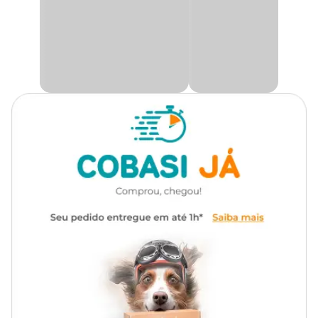
Gênero
Unissex
Com cabo em plástico de alta qualidade, o manuseio é prático e
confortável, tornando a
Rasqueadeira de Aço HomePet
perfeita para uso doméstico e profissional. Seja para momentos de
Material
Aço, Plástico
cuidados diários ou para preparar seu cão para ocasiões especiais, a
Rasqueadeira HomePet
oferece resultados incríveis, mantendo
a pelagem do seu amigo de quatro patas macia, brilhante e livre
de embaraços.
Na Cobasi o
preço da Rasqueadeira Aço Cabo de Plástico
Vermelho HomePet
é imbatível. Compre agora mesmo pelo site,
app ou em uma de nossas lojas.
Medidas aproximadas
Tamanho
Altura
Largura
Nº 1
17 cm
6 cm
Nº 2
14,5 cm
9 cm