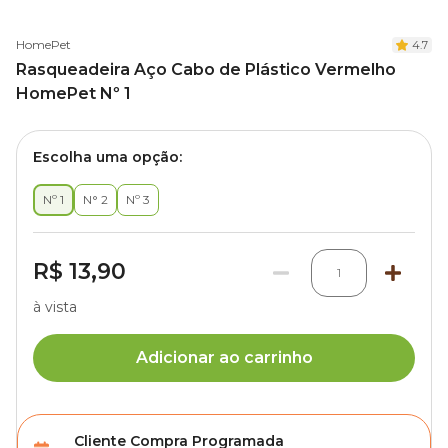
HomePet
4.7
Rasqueadeira Aço Cabo de Plástico Vermelho
HomePet Nº 1
Escolha uma opção:
Nº 1
N° 2
Nº 3
R$ 13,90
1
à vista
Adicionar ao carrinho
Cliente Compra Programada