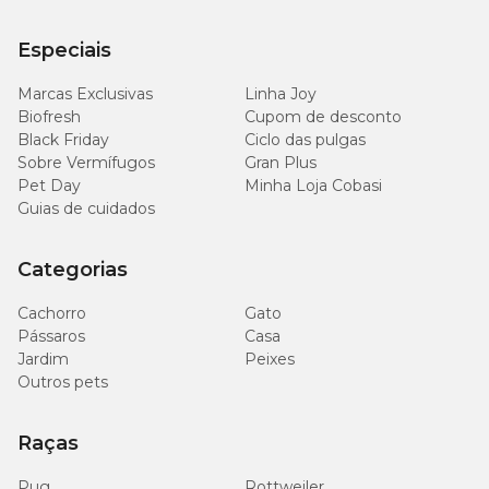
Gatos com peso ideal: (peso do gato 3-4 kg) 45-55g/dia; (4-5 kg) 55-
65g/dia; (5-6 kg) 65-73g/dia;
Especiais
Alimento Seco + Sachê
Gatos com pouca atividade: (peso do gato 3-4 kg) 15-25g + 1
Marcas Exclusivas
Linha Joy
sachê/dia; (4-5 kg) 25-32g + 1 sachê/dia; (5-6 kg) 32-40g + 1
Biofresh
Cupom de desconto
sachê/dia;
Black Friday
Ciclo das pulgas
Sobre Vermífugos
Gran Plus
Gatos com peso ideal: (peso do gato 3-4 kg) 25-35g + 1 sachê/dia;
Pet Day
Minha Loja Cobasi
(4-5 kg) 35-45g + 1 sachê/dia; (5-6 kg) 45-53g + 1 sachê/dia;
Guias de cuidados
1 xícara = 80 g de Whiskas Sabor Peixe Adulto Gatos Castrados; 1
sachê Gato Adulto Whiskas = 85g
Categorias
Guia para troca de ração
Cachorro
Gato
Pássaros
Casa
Caso haja necessidade em inserir uma nova ração para seu pet, é
Jardim
Peixes
importante que a troca seja gradual e crescente. Para garantir
Outros pets
uma perfeita adaptação e aceitação, você pode seguir a sugestão
abaixo ou conforme orientação do médico-veterinário:
Raças
Pug
Rottweiler