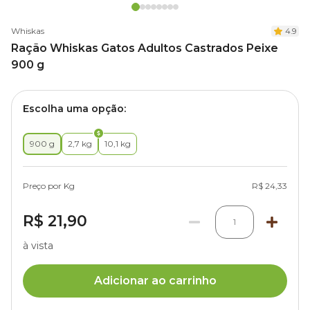
Whiskas
4.9
Ração Whiskas Gatos Adultos Castrados Peixe
900 g
Escolha uma opção:
900 g
2,7 kg
10,1 kg
Preço por Kg
R$ 24,33
R$ 21,90
1
à vista
Adicionar ao carrinho