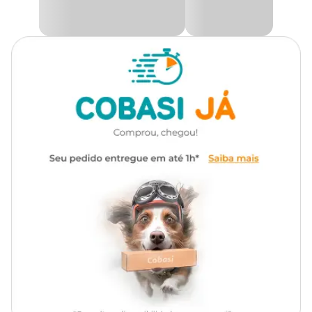
Alimentação diária para gatos
com um preço
Especial! No app, no site ou em nossas lojas físicas!
Indicação
adultos castrados
Modo de Conservação
Tipo da
Standard
Ração
Conservar o produto em sua embalagem original, devidamente
fechada, em local seco e fresco.
Marca
Whiskas
Ingredientes
Gênero
Unissex
Farinha de Peixe, Farinha de Carne e Ossos, Farinha de
Subprodutos de Frango, Glúten de Milho*, Glúten de Trigo, Quirera
de Arroz, Milho Integral Moído*, Farinha de Soja**, Gordura de
Frango, Gordura Bovina, Farinha de Trigo, Polpa de Beterraba,
Cenoura, Espinafre, Taurina, Metionina, Hidrolisado de Fígado de
Frango, Vitaminas (A, B1, B2, B6, B12, D3, E, K3, Ácido Fólico,
Niacina, Biotina, Cloreto de Colina, Ácido Pantotênico), Minerais
(Cloreto de Potássio , Cloreto de Sódio – sal comum –, Iodato de
Cálcio, Óxido de Zinco, Selenito de Sódio, Sulfato de Cobre, Sulfato
de Manganês), Corante Natural Caramelo, B.H.T. (Hidróxido de
Tolueno Butilado). Eventuais substitutivos: Óleo de Peixe, Celulose
em pó, Sorgo Integral Moído, Cevada em Grão.