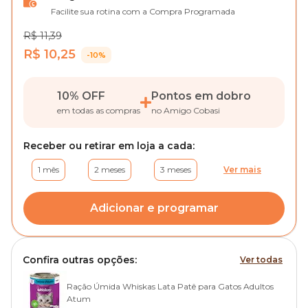
Facilite sua rotina com a Compra Programada
R$ 11,39
R$ 10,25
-10%
10% OFF
Pontos em dobro
em todas as compras
no Amigo Cobasi
Receber ou retirar em loja a cada:
1 mês
2 meses
3 meses
Ver mais
Adicionar e programar
Confira outras opções:
Ver todas
Ração Úmida Whiskas Lata Patê para Gatos Adultos
Atum