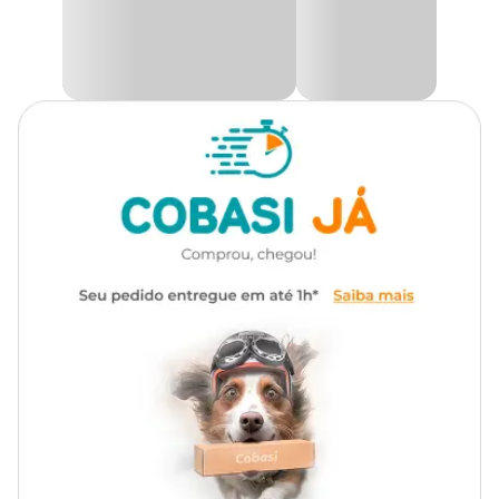
Transgênico
Sem transgênico
Priorizando a saúde dos felinos, cada lata é produzida com cuidado
e dedicação. Além de garantir ótima qualidade de fezes, essa
ração
Tipo da
úmida para gatos
é perfeita para proporcionar felicidade e o
Standard
bem-estar do seu gato, oferecendo momentos de prazer em cada
Ração
refeição.
Somente na Cobasi você encontra a
Ração Úmida Whiskas
Marca
Whiskas
Patê Carne por um preço
especial! No app, no site ou em nossas
lojas físicas.
Gênero
Unissex
Ingredientes
Miúdo de bovino, miúdos de aves, água, minerais (tripolifosfato de
sódio, cloreto de potássio, sulfato de cobre, óxido de manganês,
iodato de cálcio, óxido de zinco, selenito de sódio, óxido de
magnésio), vitaminas (D3, E, B1, B2, B6, B12, ácido pantotênico,
niacina, ácido fólico, cloreto de colina), metionina, taurina, goma
carragena, goma cássia, goma xantana, corante caramelo, EDTA
cálcio dissódico, palatabilizante.Eventuais substitutivos: miúdos de
suínos, goma konjac, gordura de frango, carne de frango
mecanicamente separada.