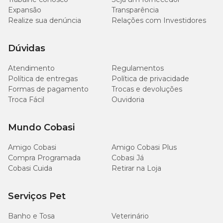
Expansão
Transparência
Realize sua denúncia
Relações com Investidores
Cálcio (mín.)
2.000mg/kg
(0,2%)
Dúvidas
Cálcio (máx.)
5.000mg/kg
(0,5%)
Atendimento
Regulamentos
Fósforo (mín.)
2.000mg/kg
(0,2%)
Política de entregas
Política de privacidade
Formas de pagamento
Trocas e devoluções
Sódio (mín.)
500mg/kg
(0,05%)
Troca Fácil
Ouvidoria
Potássio (mín.)
1.360mg/kg
(0,136%)
Mundo Cobasi
Amigo Cobasi
Amigo Cobasi Plus
Magnésio (mín.)
98mg/kg
(0,0098%)
Compra Programada
Cobasi Já
Cobasi Cuida
Retirar na Loja
Taurina (mín.)
615mg/kg
(0,0615%)
Serviços Pet
Metionina (mín.)
366mg/kg
(0,0366%)
Banho e Tosa
Veterinário