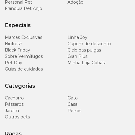
Personal Pet
Adoção
Franquia Pet Anjo
Guias de nutrição
Especiais
Sirva 1 lata por dia para gatos adultos de até 4kg.
Marcas Exclusivas
Linha Joy
Adapte a quantidade de acordo com a idade e nível de atividade do
Biofresh
Cupom de desconto
seu gato.
Black Friday
Ciclo das pulgas
Cada Lata de WHISKAS® Patê equivale a 65g de WHISKAS® Seco
Sobre Vermífugos
Gran Plus
Adulto.
Pet Day
Minha Loja Cobasi
Guias de cuidados
Categorias
Cachorro
Gato
Pássaros
Casa
Jardim
Peixes
Outros pets
Raças