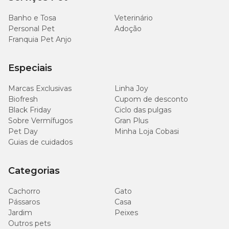
136
Magnésio (mín.)
0,0136%
mg/kg
Banho e Tosa
Veterinário
Personal Pet
Adoção
Franquia Pet Anjo
837
Taurina (mín.)
0,0837%
mg/kg
Especiais
366
Metionina (mín.)
0,0366%
mg/kg
Marcas Exclusivas
Linha Joy
Biofresh
Cupom de desconto
Black Friday
Ciclo das pulgas
Sobre Vermífugos
Gran Plus
Pet Day
Minha Loja Cobasi
Quantidade recomendada
Guias de cuidados
Gatos
Categorias
Gatos
com
com
Baixa
Peso
Cachorro
Gato
Peso do Gato
Atividade
Ideal
Física
Pássaros
Casa
(sachês
(sachês
Jardim
Peixes
por dia)
por dia)
Outros pets