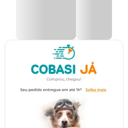
controle do peso.
Tipo da Ração
Standard
Essa
Ração Úmida para Gatos Castrados
atende às
necessidades únicas desses felinos, adaptando-se às mudanças
metabólicas pós-castração. Somente na Cobasi, você encontra a
Marca
Whiskas
Ração Úmida Whiskas Carne Gatos Castrados por um
preço
especial! No app, no site ou em nossas lojas físicas.
Gênero
Unissex
Ingredientes
Miúdo de bovino, miúdo de suíno, carcaça de frango, hemoglobina
em pó, plasma suíno em pó, farinha de trigo, celulose em pó,
água, amido de milho, taurina, vitaminas (D3, E, C, B1, B6, K3,
cloreto de colina, niacina, ácido fólico), minerais (cloreto de sódio –
sal comum, cloreto de potássio, sulfato de cobre, iodato de cálcio,
óxido de zinco, óxido de manganês, óxido de magnésio),
tripolifosfato de sódio, xilose, glicina, corante natural caramelo,
goma xantana. Eventuais substitutivos: Carne mecanicamente
separada de frango, miúdo de ave, vísceras de aves, gordura de
frango, cabeça de frango, pé de frango, baço de bovino, baço suíno,
polpa de beterraba, glúten de trigo, proteína concentrada de soja,
fosfato bicálcico.