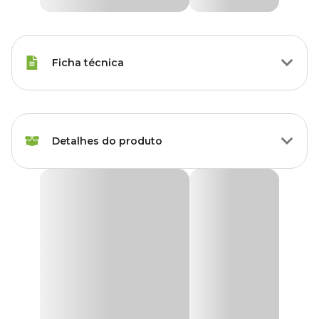
Ficha técnica
Raças de Gato
Todas as Raças
Detalhes do produto
Peso da Ração
85 g
Idade
Adulto
Ração Úmida Whiskas Carne Gatos Castrados
A
Ração Úmida Whiskas Sachê Carne ao Molho
, pensada
Sabor da Ração
Carne
para gatos adultos castrados. Com ingredientes naturais de alta
qualidade, proporciona uma fusão distinta de sabor e nutrição.
Corante
Com corante natural
Formulado sem conservantes, corantes ou aromatizantes
artificiais, cada pedacinho suculento dessa
ração úmida
é cozida
a vapor, oferecendo uma experiência gastronômica irresistível.
Transgênico
Sem transgênico
Além disso, visa manter a saúde do trato urinário e auxiliar no