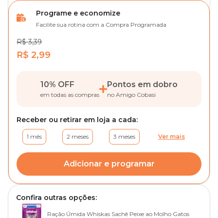
Programe e economize
Facilite sua rotina com a Compra Programada
R$ 3,39
R$ 2,99
10% OFF
Pontos em dobro
em todas as compras
no Amigo Cobasi
Receber ou retirar em loja a cada:
1 mês
2 meses
3 meses
Ver mais
Adicionar e programar
Confira outras opções:
Ração Úmida Whiskas Sachê Peixe ao Molho Gatos