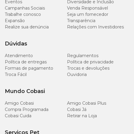
Eventos
Diversidade e Inclusão
g/kg
Campanhas Sociais
Venda Responsável
Trabalhe conosco
Seja um fornecedor
30
Matéria Mineral (máx.)
3,0%
Expansão
Transparência
g/kg
Realize sua denúncia
Relações com Investidores
1.000
Cálcio (mín.)
0,1%
Dúvidas
mg/kg
Atendimento
Regulamentos
5.000
Cálcio (máx.)
0,5%
Política de entregas
Política de privacidade
mg/kg
Formas de pagamento
Trocas e devoluções
Troca Fácil
Ouvidoria
1.000
Fósforo (mín.)
0,1%
mg/kg
Mundo Cobasi
235
Sódio (mín.)
0,0235%
Amigo Cobasi
Amigo Cobasi Plus
mg/kg
Compra Programada
Cobasi Já
Cobasi Cuida
Retirar na Loja
1.860
Potássio (mín.)
0,186%
mg/kg
Serviços Pet