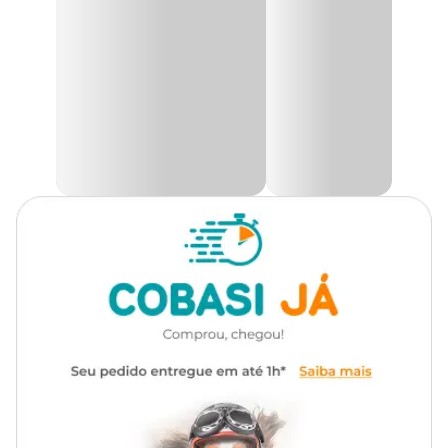
Adultos
foi cuidadosamente preparada para atender às
necessidades do seu amigo felino. Utilizando ingredientes de alta
Transgênico
Sem transgênico
qualidade, esta ração proporciona uma ingestão diária equilibrada
de nutrientes essenciais.
Tipo da Ração
Standard
Com um molho encorpado e pedacinhos suculentos cozidos a
vapor, a embalagem da
Ração Úmida Whiskas Sachê Carne
é
prática, fácil de abrir e apresenta a quantidade ideal para
Marca
Whiskas
proporcionar uma refeição saudável e completa ao seu gato.
É importante ressaltar que a
Ração Úmida Whiskas
é isenta de
Gênero
Unissex
conservantes, corantes e aromatizantes artificiais, garantindo uma
alimentação ainda mais saudável para o seu companheiro felino.
Ingredientes
Miúdo de bovino, miúdo de suíno, carcaça de frango, hemoglobina
em pó, plasma suíno em pó, farinha de trigo, celulose em pó,
água, amido de milho, taurina, vitaminas (D3, E, C, B1, B6, K3,
cloreto de colina, niacina, ácido fólico), minerais (cloreto de sódio –
sal comum, cloreto de potássio, sulfato de cobre, iodato de cálcio,
óxido de zinco, óxido de manganês, óxido de magnésio),
tripolifosfato de sódio, xilose, glicina, corante natural caramelo,