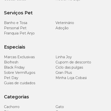
Sódio (mín.)
0,05%
mg/kg
Serviços Pet
1.450
Potássio (mín.)
0,145%
mg/kg
Banho e Tosa
Veterinário
Personal Pet
Adoção
104
Franquia Pet Anjo
Magnésio (mín.)
0,0104%
mg/kg
Especiais
604
Taurina (mín.)
0,064%
mg/kg
Marcas Exclusivas
Linha Joy
Biofresh
Cupom de desconto
366
Metionina (mín.)
0,0366%
Black Friday
Ciclo das pulgas
mg/kg
Sobre Vermífugos
Gran Plus
Pet Day
Minha Loja Cobasi
Guias de cuidados
Guias de nutrição
Categorias
6kg
Cachorro
Gato