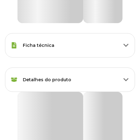
Ficha técnica
Raças de Gato
Todas as Raças
Detalhes do produto
Peso da Ração
85 g
Idade
Adulto
Ração Úmida Whiskas Sachê Carne ao Molho
Gatos Adultos
Sabor da Ração
Carne
Você conhece bem o seu gatinho e percebe quando ele pede por
sachê, não é mesmo? Pois é exatamente essa delícia que ele deseja!
Corante
Com corante natural
A
Ração Úmida Whiskas Sachê Carne ao Molho Gatos