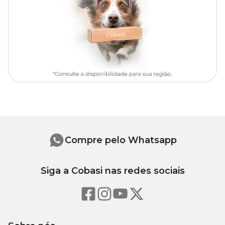
goma xantana. Eventuais substitutivos: Carne mecanicamente
separada de frango, miúdo de ave, vísceras de aves, gordura de
frango, cabeça de frango, pé de frango, baço de bovino, baço suíno,
polpa de beterraba, glúten de trigo, proteína concentrada de soja,
fosfato bicálcico.
Enriquecimento por kg
Vitamina D3 (135 UI), vitamina E (35 UI), vitamina C (140 mg),
vitamina K3 (0,07 mg), vitamina B1 (11 mg), vitamina B2 (0,3
mg), vitamina B6 (0,4 mg), niacina (2,2 mg), ácido fólico (0,1 mg),
colina (168 mg), cobre (0,8 mg), manganês (4 mg), iodo (0,5 mg),
zinco (19 mg).
Compre pelo Whatsapp
Níveis de garantia
Siga a Cobasi nas redes sociais
820
Umidade (máx.)
82%
g/kg
80
Proteína Bruta (mín.)
8,0%
g/kg