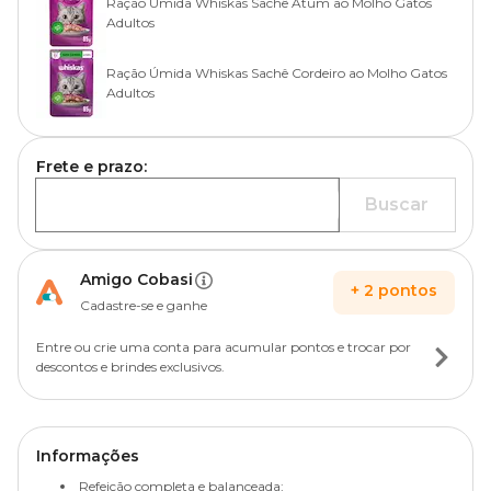
Ração Úmida Whiskas Sachê Atum ao Molho Gatos
Adultos
Ração Úmida Whiskas Sachê Cordeiro ao Molho Gatos
Adultos
Frete e prazo:
Buscar
Amigo Cobasi
+
2
pontos
Cadastre-se e ganhe
Entre ou crie uma conta para acumular pontos e trocar por
descontos e brindes exclusivos.
Informações
Refeição completa e balanceada;