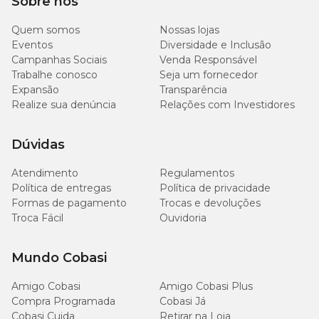
Sobre nós
30
Quem somos
Nossas lojas
Extrato Etéreo (mín.)
3,0%
g/kg
Eventos
Diversidade e Inclusão
Campanhas Sociais
Venda Responsável
Trabalhe conosco
Seja um fornecedor
30
Matéria Mineral (máx.)
3,0%
g/kg
Expansão
Transparência
Realize sua denúncia
Relações com Investidores
20
Matéria Fibrosa (máx.)
2,0%
g/kg
Dúvidas
5.000
Atendimento
Regulamentos
Cálcio (máx.)
0,5%
mg/kg
Política de entregas
Política de privacidade
Formas de pagamento
Trocas e devoluções
Troca Fácil
Ouvidoria
2.000
Cálcio (mín.)
0,2%
mg/kg
Mundo Cobasi
2.000
Fósforo (mín.)
0,2%
mg/kg
Amigo Cobasi
Amigo Cobasi Plus
Compra Programada
Cobasi Já
500
Cobasi Cuida
Retirar na Loja