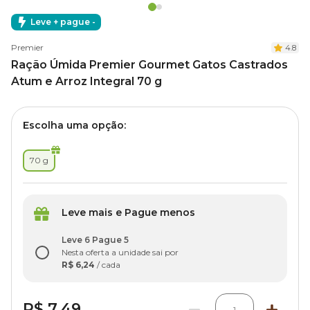
Leve + pague -
Premier
4.8
Ração Úmida Premier Gourmet Gatos Castrados
Atum e Arroz Integral 70 g
Escolha uma opção:
70 g
Leve mais e Pague menos
Leve 6 Pague 5
Nesta oferta a unidade sai por
R$ 6,24
/ cada
R$ 7,49
1