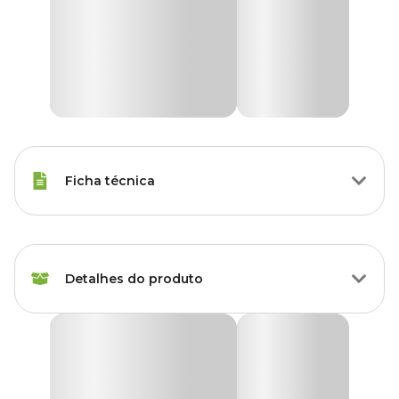
Ficha técnica
Raças de Gato
Todas as Raças
Detalhes do produto
Peso da Ração
70 g
Idade
Adulto, Sênior
Ração Úmida Premier Gourmet Gatos Castrados
Atum e Arroz Integral
Sabor da Ração
Arroz integral, Atum
A
Ração Úmida Premier Gourmet Gatos Castrados Atum e