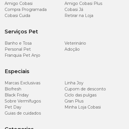
0,04mg; Colina: 11,53mg; Niacina: 2,31mg; Selênio: 0,01mg;
Amigo Cobasi
Amigo Cobasi Plus
Vitamina A: 922,50 UI; Vitamina B1: 0,92mg; Vitamina B12:
Compra Programada
Cobasi Já
11,53mcg; Vitamina B2: 0,46mg; Vitamina B6: 0,55mg; Vitamina
Cobasi Cuida
Retirar na Loja
C: 3,46mg; Vitamina D3: 41,51 UI; Vitamina E: 12,92 UI; Vitamina
K3: 0,06mg.
Serviços Pet
Banho e Tosa
Veterinário
Personal Pet
Adoção
Franquia Pet Anjo
Especiais
Marcas Exclusivas
Linha Joy
Biofresh
Cupom de desconto
Black Friday
Ciclo das pulgas
Sobre Vermífugos
Gran Plus
Pet Day
Minha Loja Cobasi
Guias de cuidados