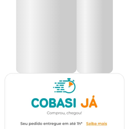
Arroz Integral
é indicada para gatos castrados a partir dos 6
meses de idade. Um alimento super premium feito com as partes
Corante
Sem corante
nobres do atum, é rico em proteínas e contém um molho com o
sabor incomparável, além de possuir poucas calorias.
Transgênico
Sem transgênico
Sachê 100% natural, livre de conservantes, corantes e
aromatizantes, uma excelente opção de petisco, exclusivamente
desenvolvido pra retribuir todo o carinho que o seu gato precisa.
Tipo da Ração
Super Premium
Possui selo Dolphin Safe, que assegura a pesca do atum sem que
ocorra a captura acidental de golfinhos, preservando assim essa
Marca
Premier
espécie.
Seu gato merece uma alimentação saudável e nutritiva. Na
Gênero
Unissex
Cobasi, você encontra a
Ração Úmida Premier Gourmet
Gatos Castrados Atum e Arroz Integral com o preço
especial
e ofertas exclusivas. Aproveite!
Ingredientes:
Água, carne de atum (37%), arroz integral (1,5%), goma guar,
taurina, acetato de DL-alfa-tocoferol, acetato de retinol, ácido
ascórbico monofosfato, ácido fólico, ácido pantotênico, biotina,