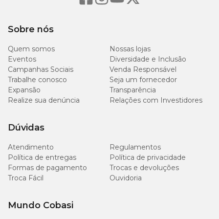
100
Cálcio (mín)
0,01%
mg/kg
Sobre nós
400
Cálcio (máx.)
0,04%
mg/kg
Quem somos
Nossas lojas
Eventos
Diversidade e Inclusão
500
Campanhas Sociais
Venda Responsável
Fósforo (mín)
0,05%
mg/kg
Trabalhe conosco
Seja um fornecedor
Expansão
Transparência
Realize sua denúncia
Relações com Investidores
150
Taurina (mín)
0,015%
mg/kg
Dúvidas
566
Energia Metabolizável
kcal/kg
Atendimento
Regulamentos
Política de entregas
Política de privacidade
Formas de pagamento
Trocas e devoluções
Troca Fácil
Ouvidoria
Enriquecimento Mínimo por Kg:
Mundo Cobasi
Ácido Fólico: 0,06mg; Ácido Pantotênico: 1,15mg; Biotina: