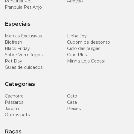
Personal Pet
Adoção
Franquia Pet Anjo
Enriquecimento Mínimo por Kg
Especiais
Ácido Fólico (0,06 mg); Ácido Pantotênico (1,15 mg); Biotina (0,04
mg); Colina (11,53 mg); Niacina (2,31 mg); Selênio (0,01 mg);
Marcas Exclusivas
Linha Joy
Vitamina A (922,50 UI); Vitamina B1 (0,92 mg); Vitamina B12 (11,53
mcg); Vitamina B2 (0,46 mg); Vitamina B6 (0,55 mg); Vitamina C
Biofresh
Cupom de desconto
(3,46 mg); Vitamina D3 (41,51 UI); Vitamina E (12,92 UI); Vitamina
Black Friday
Ciclo das pulgas
K3 (0,06 mg).
Sobre Vermífugos
Gran Plus
Pet Day
Minha Loja Cobasi
Guias de cuidados
Categorias
Cachorro
Gato
Pássaros
Casa
Jardim
Peixes
Outros pets
Raças