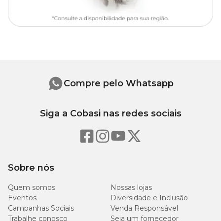
cianocobalamina, cloreto de colina, colecalciferol, niacina (ácido
nicotínico), piridoxina, riboflavina, tiamina, selenometionina
hidroxi análoga.
Níveis de garantia
Proteína Bruta
95 g/kg
9,50 %
Compre pelo Whatsapp
7.000
Extrato Etéreo
0,70 %
Siga a Cobasi nas redes sociais
mg/kg
3.500
0,35 %
Matéria Fibrosa
mg/kg
(máx.)
Sobre nós
88,00%
Umidade
880 g/kg
(máx.)
Quem somos
Nossas lojas
Eventos
Diversidade e Inclusão
6.000
0,60%
Campanhas Sociais
Venda Responsável
Matéria Mineral
mg/kg
(máx.)
Trabalhe conosco
Seja um fornecedor