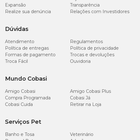
Expansão
Transparência
100
0,01 %
Realize sua denúncia
Relações com Investidores
Cálcio
mg/kg
(mín)
Dúvidas
400
0,04 %
Cálcio
mg/kg
(máx.)
Atendimento
Regulamentos
Política de entregas
Política de privacidade
300
0,03 %
Formas de pagamento
Trocas e devoluções
Fósforo
mg/kg
(mín)
Troca Fácil
Ouvidoria
150
0,015 %
Taurina
Mundo Cobasi
mg/kg
(mín)
Amigo Cobasi
Amigo Cobasi Plus
690
Energia Metabolizável
-
Compra Programada
Cobasi Já
kcal/kg
Cobasi Cuida
Retirar na Loja
48,3
Energia Metabolizável
-
Serviços Pet
kcal/sachê
Banho e Tosa
Veterinário