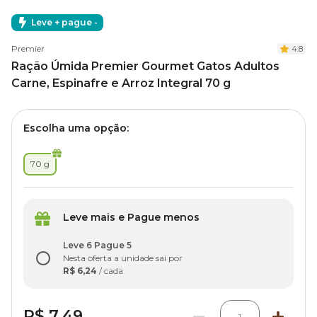
Leve + pague -
Premier
4.8
Ração Úmida Premier Gourmet Gatos Adultos
Carne, Espinafre e Arroz Integral 70 g
Escolha uma opção:
70 g
Leve mais e Pague menos
Leve 6 Pague 5
Nesta oferta a unidade sai por
R$ 6,24
/ cada
R$ 7,49
1