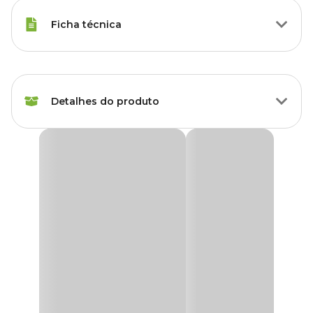
Ficha técnica
Raças de Gato
Todas as Raças
Detalhes do produto
Peso da Ração
70 g
Idade
Adulto
Ração Úmida Premier Gourmet Gatos Adultos
Carne, Espinafre e Arroz Integral
Sabor da
Arroz integral, Carne,
A
Ração Úmida Premier Gourmet Gatos Adultos Carne,
Ração
Espinafre
Espinafre e Arroz Integral
é a escolha perfeita para agradar os
paladares exigentes de gatos adultos. Com ingredientes nobres e
uma combinação deliciosa de tiras de carne bovina, vegetais
Corante
Sem corante
selecionados e arroz integral em um suculento molho, este
alimento oferece uma experiência culinária excepcional para os
felinos de estimação.
Transgênico
Sem transgênico
Além de um sabor inigualável, esta
ração úmida para gatos
é
rica em proteínas, aminoácidos essenciais e enriquecida com
Tipo da Ração
Super Premium