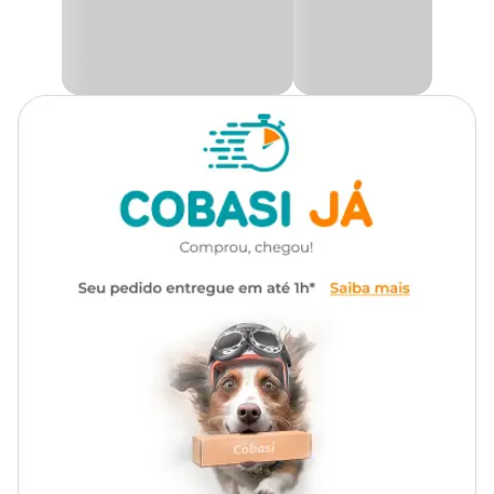
vitaminas, garantindo uma nutrição completa para a saúde e
vitalidade do seu gato.
Marca
Premier
Essa
ração úmida para gatos adultos
também é uma opção
naturalmente saudável, sem conservantes, corantes ou
aromatizantes artificiais, demonstrando nosso compromisso com
Gênero
Unissex
o bem-estar dos animais de estimação.
Recomendado como um
complemento alimentar para gatos
adultos
, este alimento
super premium
deve ser associado a
uma dieta completa e balanceada para garantir que seu felino
receba todos os nutrientes necessários.
Dê ao seu gato o amor e carinho que ele merece! Compre na
Cobasi a
Ração Úmida Premier Gourmet Gatos Adultos
Carne, Espinafre e Arroz Integral por um preço
especial! No
site, no app ou em nossas lojas físicas.
Ingredientes
Água, carne de bovino (37%), arroz integral (0,75%), espinafre (1%),
goma guar, taurina, acetato de DL-alfa-tocoferol, acetato de
retinol, ácido ascórbico monofosfato, ácido fólico, ácido
pantotênico, biotina, bissulfito de menadiona nicotinamida,