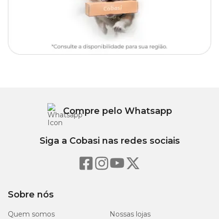
Níveis de garantia
820
Umidade (máx.)
g/kg
100
Proteína Bruta (mín.)
g/kg
20
Extrato Etéreo (mín.)
g/kg
Compre pelo Whatsapp
Matéria Fibrosa (máx.)
15 g/kg
Siga a Cobasi nas redes sociais
30
Matéria Mineral (máx.)
g/kg
1.500
Cálcio (mín.)
Sobre nós
mg/kg
Quem somos
Nossas lojas
5.000