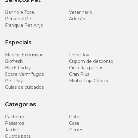
Serviços Pet
Enriquecimento mínimo por kg
Banho e Tosa
Veterinário
Vitamina: A (3.200 UI), Vitamina: D3 (200 UI), Vitamina: E (16 UI),
Personal Pet
Adoção
Vitamina: K3 (0,03 mg), Vitamina: B1 (2 mg), Vitamina: B2 (2
Franquia Pet Anjo
mg), Vitamina: B6 (2 mg), Vitamina: B12 (10 mg), Vitamina: B3 (11
mg), Vitamina: B7 (0,03 mg), Vitamina: B9 (0,03 mg), Vitamina:
B5 (4 mg), Colina (100 mg).
Especiais
Quantidade recomendada
Marcas Exclusivas
Linha Joy
Biofresh
Cupom de desconto
Black Friday
Ciclo das pulgas
Sachê
Sobre Vermífugos
Gran Plus
Gato Adulto
por
Pet Day
Minha Loja Cobasi
dia
Guias de cuidados
2kg a 3,5kg
2 a 3
Categorias
3,5kg a 6,5kg
3 a 5
Cachorro
Gato
Pássaros
Casa
Jardim
Peixes
Outros pets