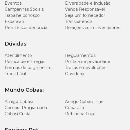
Cálcio (máx.)
Eventos
Diversidade e Inclusão
mg/kg
Campanhas Sociais
Venda Responsável
Trabalhe conosco
Seja um fornecedor
1.300
Expansão
Fósforo (mín.)
Transparência
mg/kg
Realize sua denúncia
Relações com Investidores
4.000
Fósforo (máx.)
Dúvidas
mg/kg
Atendimento
Regulamentos
1.000
Potássio (mín.)
Política de entregas
Política de privacidade
mg/kg
Formas de pagamento
Trocas e devoluções
Troca Fácil
Ouvidoria
500
Sódio (mín.)
mg/kg
Mundo Cobasi
500
Taurina (mín.)
Amigo Cobasi
Amigo Cobasi Plus
mg/kg
Compra Programada
Cobasi Já
Cobasi Cuida
Retirar na Loja