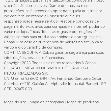
* As promoções, parcerias e descontos contidos em nosso
2 ½
3,6 kg
205 g
site não são cumulativos. Diante de duas ou mais
copos
promoções, será necessário optar por aquela que melhor
lhe convém, isentando a Cobasi de qualquer
4,5 kg
246 g
3 copos
responsabilidade nesse sentido. Preços e condições de
pagamento exclusivos para compras via internet, podendo
3 ½
variar nas lojas físicas. Todas as regras e promoções são
5,4 kg
287 g
copos
válidas apenas para produtos vendidos e entregues pela
Cobasi. Em caso de divergência de valores no site, o valor
válido é o do carrinho de compras.
6,4 kg
328 g
4 copos
COMPRA SEGURA. A Cobasi garante segurança para suas
informações pessoais e financeiras.
4 ½
7,3 kg
369 g
Copyright 2026. Todos os direitos reservados à Cobasi.
copos
COBASI COMÉRCIO DE PRODUTOS BÁSICOS E
INDUSTRIALIZADOS S.A.
CNPJ 53.153.938/0016-94 - Av. Fernando Cerqueira César
Coimbra, nº 210, Galpão A - Alphaville Industrial, Barueri - SP
CEP: 06465-060
Mapa do site
Mapa de categorias
Mapa de produtos