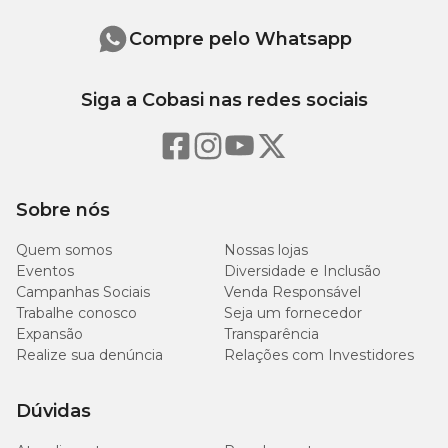
Bissulfito de Sódio (K3), Ácido Fólico (B9), Colecalciferol (D3)), L-
Lisina, Taurina, L-Carnitina, Minerais (Óxido de Zinco, Sulfato
Compre pelo Whatsapp
Ferroso, Sulfato de Manganês, Sulfato de Cobre, Iodato de Cálcio),
Betacaroteno,
Siga a Cobasi nas redes sociais
Níveis de Garantia
780
Umidade (Máx,)
78%
g/kg
Sobre nós
70
Quem somos
Nossas lojas
Proteína Bruta (Mín,)
7%
g/kg
Eventos
Diversidade e Inclusão
Campanhas Sociais
Venda Responsável
Trabalhe conosco
Seja um fornecedor
Extrato Etéreo (Mín,)
35 g/kg
3,5%
Expansão
Transparência
Realize sua denúncia
Relações com Investidores
Matéria Fibrosa (Mín,)
15 g/kg
1,5%
Dúvidas
40
Matéria Fibrosa (Máx,)
4%
g/kg