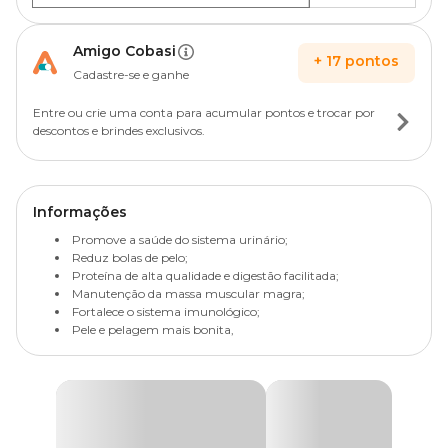
Amigo Cobasi
+
17
pontos
Cadastre-se e ganhe
Entre ou crie uma conta para acumular pontos e trocar por
descontos e brindes exclusivos.
Informações
Promove a saúde do sistema urinário;
Reduz bolas de pelo;
Proteína de alta qualidade e digestão facilitada;
Manutenção da massa muscular magra;
Fortalece o sistema imunológico;
Pele e pelagem mais bonita,