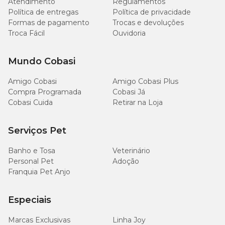
Atendimento
Regulamentos
Política de entregas
Política de privacidade
20
Matéria Mineral (Máx,)
2%
Formas de pagamento
Trocas e devoluções
g/kg
Troca Fácil
Ouvidoria
1600
Cálcio (Mín,)
0,16%
mg/kg
Mundo Cobasi
Amigo Cobasi
Amigo Cobasi Plus
4000
Cálcio (Máx,)
0,4%
Compra Programada
Cobasi Já
mg/kg
Cobasi Cuida
Retirar na Loja
1300
Fósforo (Mín,)
0,13%
mg/kg
Serviços Pet
Banho e Tosa
Veterinário
500
Sódio (Mín,)
0,05%
mg/kg
Personal Pet
Adoção
Franquia Pet Anjo
1600
Potássio (Mín,)
0,16%
mg/kg
Especiais
516
Marcas Exclusivas
Linha Joy
Lisina (Mín,)
0,051%