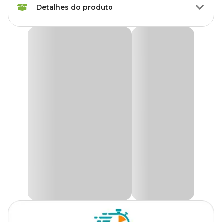
Detalhes do produto
Peso da Ração
82 g
Idade
Adulto
Ração Úmida Hill's Science Diet Cuidado Urinário e
Bolas de Pelo para Gatos Adultos Sabor Frango
Sabor da Ração
Frango
A
Ração Úmida Hill's Science Diet Cuidado Urinário e
Bolas de Pelo para Gatos Adultos Sabor Frango
é uma
alimentação completa e balanceada, especialmente desenvolvida
Corante
Sem corante
para promover a saúde do sistema urinário e ajudar na redução
das bolas de pelo, Com pH urinário controlado e baixo teor de
magnésio, essa fórmula auxilia na prevenção de problemas
Transgênico
Sem transgênico
urinários, enquanto fibras naturais de alta qualidade contribuem
para a digestão saudável e o conforto intestinal dos felinos, Indicada
para gatos adultos, a receita combina ingredientes naturais com
Tipo da Ração
Super Premium
vitaminas, minerais e aminoácidos essenciais,
Além disso, a
Ração Hill’s Science Diet
utiliza ciência alimentar
Marca
Hills
de ponta para oferecer nutrição de excelência, Sua fórmula conta
com proteínas altamente digestíveis que ajudam na manutenção
da massa muscular magra, além de antioxidantes clinicamente
Gênero
Unissex
comprovados, como as vitaminas C e E, que fortalecem o sistema
imunológico, Enriquecida com ácidos graxos, essa ração úmida