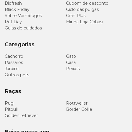
mg/kg
Biofresh
Cupom de desconto
Black Friday
Ciclo das pulgas
Sobre Vermífugos
Gran Plus
122
Carnitina (Mín,)
0,012%
mg/kg
Pet Day
Minha Loja Cobasi
Guias de cuidados
500
Taurina (Mín,)
0,05%
mg/kg
Categorias
277
Cachorro
Gato
Metionina (Mín,)
0,027%
mg/kg
Pássaros
Casa
Jardim
Peixes
Outros pets
137
Cisteína (Mín,)
0,013%
mg/kg
Raças
516
Glicina (Mín,)
0,051%
mg/kg
Pug
Rottweiler
Pitbull
Border Collie
252
Golden retriever
Triptofano (Mín,)
0,025%
mg/kg