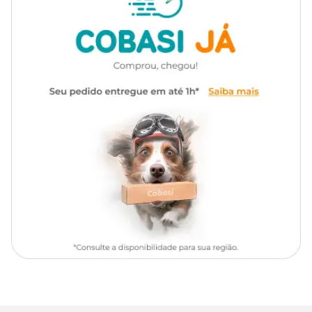
também cuida da pele e promove uma pelagem bonita e
brilhante, Ideal para tutores que buscam um alimento funcional,
saboroso e de alta qualidade para o bem-estar diário do seu gato,
Só aqui na Cobasi você encontra a
Ração Úmida Hill's Science
Diet Cuidado Urinário e Bolas de Pelo para Gatos Adultos
Sabor Frango com preço
especial, Compre agora mesmo em
nosso site, app ou em uma de nossas lojas,
Composição Básica
Água, Carne Mecanicamente Separada de Frango, Fígado e
Coração de Peru Emulsificado, Farinha de Carne e Ossos de Suínos,
Fígado de Suínos, Celulose em Pó, Amido de Milho, Farelo de Arroz,
Farelo de Soja, Polpa Desidratada de Beterraba, Hidrolisado de
Miúdos de Aves, DL-Metionina, Cisteína, Gema de Ovo, Glicina,
Citrato de Potássio, Ácido Ascórbico (fonte de vitamina C),
Cloridrato de Tiamina, Farinha de Peixes, Goma Guar, Levedura de
Cerveja Inativada Desidratada, L-Triptofano, Fosfato Monossódico,
Carbonato de Cálcio, Óleo (Refinado, Branqueado e Desodorizado)
de Peixes, Cloreto de Colina, Vitaminas (Acetato de DL-Alfa-
Tocoferol (E), Mononitrato de Tiamina (B1), Cloridrato de Piridoxina
(B6), Niacina (B3), D-Pantotenato de Cálcio (B5),
Cianocobalamina (B12), Riboflavina (B2), Biotina (B7), Menadiona