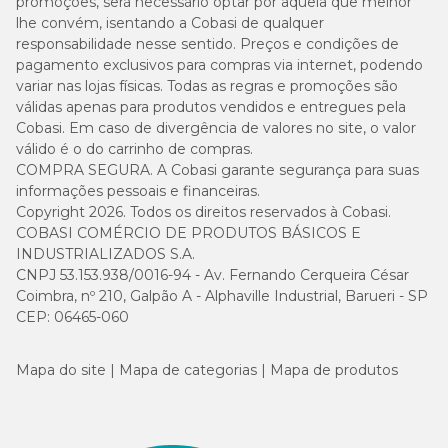
promoções, será necessário optar por aquela que melhor
A quantidade diária recomendada deve ser ajustada
lhe convém, isentando a Cobasi de qualquer
dependendo das condições ambientais, do nível de atividade do
gato e de sua condição física;
responsabilidade nesse sentido. Preços e condições de
As mudanças na alimentação do seu gato devem ser feitas
pagamento exclusivos para compras via internet, podendo
gradualmente durante um período de 7 a 10 dias.
variar nas lojas físicas. Todas as regras e promoções são
válidas apenas para produtos vendidos e entregues pela
Cobasi. Em caso de divergência de valores no site, o valor
válido é o do carrinho de compras.
COMPRA SEGURA. A Cobasi garante segurança para suas
informações pessoais e financeiras.
Copyright 2026. Todos os direitos reservados à Cobasi.
COBASI COMÉRCIO DE PRODUTOS BÁSICOS E
INDUSTRIALIZADOS S.A.
CNPJ 53.153.938/0016-94 - Av. Fernando Cerqueira César
Coimbra, nº 210, Galpão A - Alphaville Industrial, Barueri - SP
CEP: 06465-060
Mapa do site
Mapa de categorias
Mapa de produtos