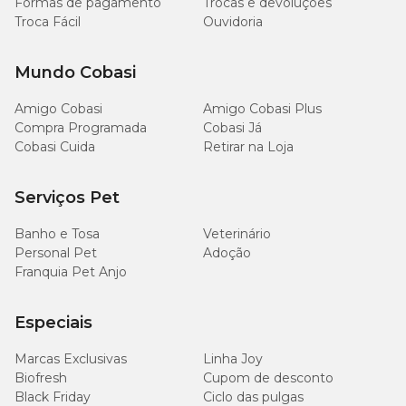
Formas de pagamento
Trocas e devoluções
Troca Fácil
Ouvidoria
1.200
Potássio (mín.)
mg/kg
Mundo Cobasi
500
Sódio (mín.)
Amigo Cobasi
Amigo Cobasi Plus
mg/kg
Compra Programada
Cobasi Já
Cobasi Cuida
Retirar na Loja
500
Taurina (mín.)
mg/kg
Serviços Pet
400
Ômega 3 (mín.)
Banho e Tosa
Veterinário
mg/kg
Personal Pet
Adoção
Franquia Pet Anjo
5.000
Ômega 6 (mín.)
mg/kg
Especiais
Marcas Exclusivas
Linha Joy
Biofresh
Cupom de desconto
Enriquecimento mínimo por kg
Black Friday
Ciclo das pulgas