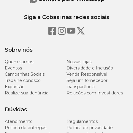
20
Extrato Etéreo (mín.)
2,0%
g/kg
Siga a Cobasi nas redes sociais
Matéria Fibrosa (máx.)
15 g/kg
1,5%
27
Matéria Mineral (máx.)
2,7%
Sobre nós
g/kg
Quem somos
Nossas lojas
2.000
Eventos
Diversidade e Inclusão
Cálcio (mín.)
0,20%
mg/kg
Campanhas Sociais
Venda Responsável
Trabalhe conosco
Seja um fornecedor
6.000
Expansão
Transparência
Cálcio (máx.)
0,60%
mg/kg
Realize sua denúncia
Relações com Investidores
1.600
Fósforo (mín.)
0,16%
Dúvidas
mg/kg
Atendimento
Regulamentos
4.000
Política de entregas
Política de privacidade
Fósforo (máx.)
0,40%
mg/kg