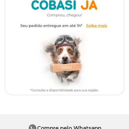
Ingredientes
Carne bovina, fígado de frango, fígado suíno, carcaça de frango,
carne mecanicamente separada de frango, glúten de trigo,
proteína concentrada de soja, amido de milho, dextrose, fosfato
bicálcico, carbonato de cálcio, cloreto de sódio (sal comum), cloreto
de potássio, água, taurina, glicina, vitaminas (A, D3, E, K3, B12,
mononitrato de tiamina, suplemento de riboflavina, cloridrato de
piridoxina, niacina, biotina, ácido fólico, pantotenato de cálcio,
cloreto de colina), minerais (sulfato de zinco, proteinato de zinco,
sulfato ferroso, sulfato de cobre, proteinato de cobre, sulfato de
manganês, proteinato de manganês, iodato de cálcio, selenito de
sódio), corantes (óxido de ferro vermelho e caramelo).
Níveis de garantia
800
Umidade (máx.)
80,0%
g/kg
110
Proteína Bruta (mín.)
11,0%
g/kg
Compre pelo Whatsapp