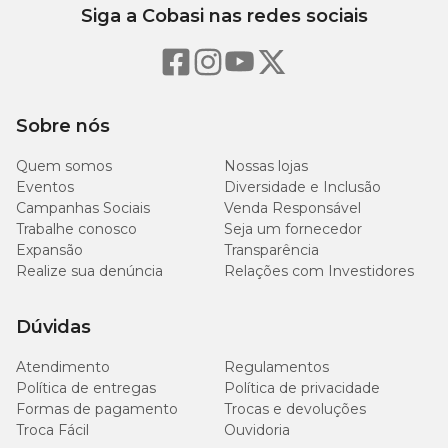
Siga a Cobasi nas redes sociais
Níveis de Garantia
Umidade (máx.)
100 g
Sobre nós
Proteina Bruta (mín.)
160 g
Quem somos
Nossas lojas
Extrato Etéreo (mín.)
75 g
Eventos
Diversidade e Inclusão
Campanhas Sociais
Venda Responsável
Trabalhe conosco
Seja um fornecedor
Matéria Fibrosa (máx.)
80 g
Expansão
Transparência
Realize sua denúncia
Relações com Investidores
Matéria Mineral (máx.)
70 g
Dúvidas
3.000
Cálcio (mín.)
mg
Atendimento
Regulamentos
Política de entregas
Política de privacidade
7.000
Cálcio (máx.)
Formas de pagamento
Trocas e devoluções
mg
Troca Fácil
Ouvidoria