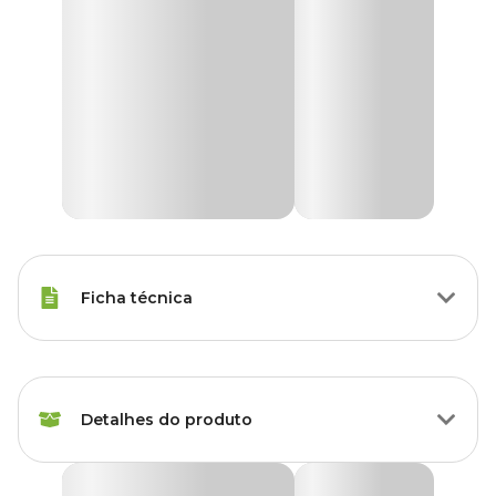
Ficha técnica
Espécies
Ring Neck
Detalhes do produto
Peso da
350 g
Ração
Ração Tropical Bird Ring Neck Zootekna