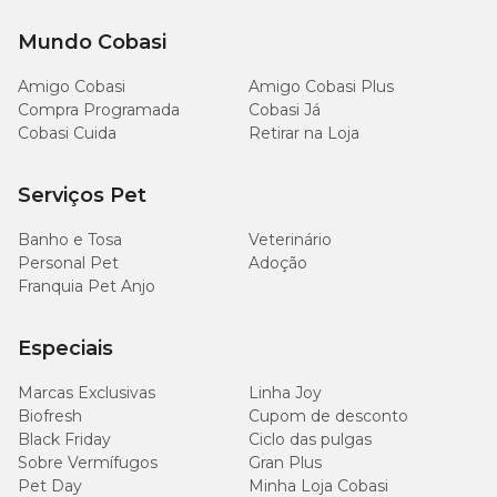
3.000
Fosforo (mín.)
mg
Mundo Cobasi
Amigo Cobasi
Amigo Cobasi Plus
Mananoligossacarideos (mín.)
30 mg
Compra Programada
Cobasi Já
Cobasi Cuida
Retirar na Loja
Betaglucanas (mín.)
12,5 mg
Serviços Pet
5
Saccharomyces cerevisiae (mín.)
4x10
UFC
Banho e Tosa
Veterinário
4
Enterococcus faecium (mín.)
2x10
UFC
Personal Pet
Adoção
Franquia Pet Anjo
4
Lactobacilos acidophilus (mín.)
2x10
UFC
Especiais
Ômega 3 (mín.)
1.400 mg
Marcas Exclusivas
Linha Joy
Biofresh
Cupom de desconto
Ômega 6 (mín.)
18 g
Black Friday
Ciclo das pulgas
Sobre Vermífugos
Gran Plus
Pet Day
Minha Loja Cobasi