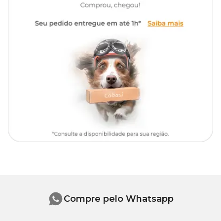
soja**, fosfato bicalcico, calcário calcitico, semente de linhaça (fonte
de ômega 3 e 6), levedura de cervejaria inativada desidratada,
prebiótico (0,1%): parede celular de levedura, cloredo de sódio (sal
comum), retinol (vit. A), ácido ascórbico (vit. C) colecalciferol (vit.
D3), acetato de d-alfa-tocoferol (vit. E), menadiona bissulfito de
nicotinamida (K3), tiamina (vit. B1), riboflavina (vit. B2), piridoxina
(vit. B6), cianocobolamina (vit b12), ácido nicotínico (vit. B3), ácido
pantotenico (vit B5), ácido fólico (vit. B9), biotina (vit. B7), cloreto
de colina, sulfato de cobre,óxido de zinco, sulfato de manganês,
sulfato de ferro, iodato de cálcio, selenito de sódio,
sulfato de cobalto, corante artificial amarelo crepusculo, corante
artificial vermelho allura, corante artificial verde folha, corante
artificial roxo, propionato de cálcio, bentonida, antioxidante
(BHT/BHA), mix de frutas desidratadas (min 8%): maçã, coco,
banana, mamão, aroma artificial de frutas.
Modo de usar
Fornecer à vontade para o animal como única fonte de
alimentação.
Compre pelo Whatsapp
Uso proibido na alimentação de ruminantes.