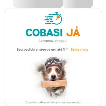
castrados a partir de 6 meses
Possui um diferenciado complexo de vegetais e ovos provenientes
de galinhas livres de gaiolas (cage free). Além disso, conta com
uma combinação de ingredientes especiais e com o alto
Tipo da
aproveitamento dos nutrientes que auxiliam na redução do odor e
Super Premium
Ração
volume das fezes.
Na Cobasi você encontra a maior variedade de alimentos para seu
Linha
Seleção Natural
pet como a
Ração Premier Seleção Natural Gatos Castrados
Frango Korin com preço
especial. Compre pelo site, app em
uma de nossas lojas.
Marca
Premier
Ingredientes
Gênero
Unissex
Farinha de vísceras de frango (Korin), farinha de torresmo, glúten
de milho (não transgênico), ovo em pó, proteína isolada de soja,
quirera de arroz, aveia, complexo de vegetais – 7,0% (abóbora,
alecrim, cenoura, extrato de marigold (Tagetes erecta), grão de
quinoa, polpa desidratada de beterraba), farinha de mandioca,
gordura de frango, óleo refinado de peixe, cloreto de potássio,
cloreto de sódio, levedura de cana-de-açúcar autolisada e
desidratada, ácido cítrico, antioxidante natural (concentrado de
tocoferóis, extrato de alecrim, extrato de chá verde, extrato de
menta, hortelã – mín. 0,05%), bentonita, cloreto de amônio, DL-