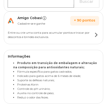
Buscar
Amigo Cobasi
+
90
pontos
Cadastre-se e ganhe
Entre ou crie uma conta para acumular pontos e trocar por
descontos e brindes exclusivos.
Informações
Produto em transição de embalagem e alteração
na composição para antioxidantes naturais;
Fórmula específica para gatos castrados;
Indicado para gatos acima de 6 meses de idade;
Suporte às defesas naturais;
Proteínas Korin
Controle do pH urinário;
Auxilia no controle de peso;
Reduz o odor das fezes.