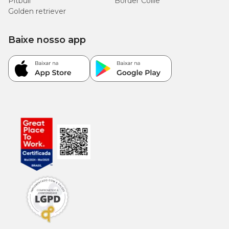
Pitbull
Border Collie
Energia Metabolizável
3.892kcal/kg
-
Golden retriever
Baixe nosso app
Enriquecimento Mínimo por Kg:
Ácido fólico: 1,50mg; Ácido pantotênico: 15,40mg; Biotina:
0,50mg; Cobre: 12,50mg; Colina: 3.200,00mg; Ferro: 133,80mg;
Iodo: 1,80mg; Manganês: 12,50mg; Niacina: 84,42mg; Selênio:
0,20mg; Vitamina A: 18.000,00 UI; Vitamina B1: 11,80mg;
Vitamina B12: 70,50mcg; Vitamina B2: 8,40mg; Vitamina B6:
6,60mg; Vitamina C: 100,00mg; Vitamina D3: 825,00 UI;
Vitamina E: 350,00 UI; Vitamina K3: 1,00mg; Zinco: 125,00mg.
Guia para troca de ração
Caso haja necessidade em inserir uma nova ração para seu pet, é
importante que a troca seja gradual e crescente. Para garantir
uma perfeita adaptação e aceitação, você pode seguir a sugestão
abaixo ou conforme orientação do médico-veterinário: