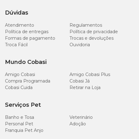
Dúvidas
Matéria Fibrosa (máx.)
45 g/kg
4,50%
Atendimento
Regulamentos
Cálcio (máx.)
14,50 mg/kg
1,45%
Política de entregas
Política de privacidade
Formas de pagamento
Trocas e devoluções
Troca Fácil
Ouvidoria
Cálcio (mín.)
10 g/kg
1,00%
8.400
Mundo Cobasi
Fósforo (mín.)
0,84%
mg/kg
Amigo Cobasi
Amigo Cobasi Plus
Compra Programada
Cobasi Já
Sódio (mín.)
3.500mg/kg
0,35%
Cobasi Cuida
Retirar na Loja
8.000
Potássio (mín.)
0,80%
mg/kg
Serviços Pet
Banho e Tosa
Veterinário
1.000
Magnésio (máx.)
0,10%
mg/kg
Personal Pet
Adoção
Franquia Pet Anjo
Ômega 6 (mín.)
15 g/kg
1,50%