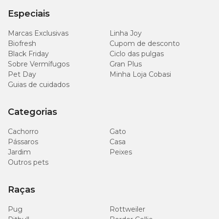
Especiais
2.000
Ômega 3 (mín.)
0,20%
mg/kg
Marcas Exclusivas
Linha Joy
Biofresh
Cupom de desconto
Black Friday
Ciclo das pulgas
8.000
Metionina (mín.)
0,80%
Sobre Vermífugos
Gran Plus
mg/kg
Pet Day
Minha Loja Cobasi
Guias de cuidados
Taurina (mín.)
1.500 mg/kg
0,15%
Categorias
1.000
Beta Glucanas (mín.)
0,10%
mg/kg
Cachorro
Gato
Pássaros
Casa
Mananoligossacarídeos
360 mg/kg
0,036%
Jardim
Peixes
(mín.)
Outros pets
L-carnitina (mín.)
250 mg/kg
-
Raças
pH urinário
6,2-6,8
-
Pug
Rottweiler