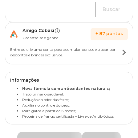
Buscar
Amigo Cobasi
+
87
pontos
Cadastre-se e ganhe
Entre ou crie uma conta para acumular pontos e trocar por
descontos e brindes exclusivos.
Informações
Nova fórmula com antioxidantes naturais;
Trato urinário saudável;
Redução do odor das fezes;
Auxilia no controle do peso;
Para gatos á partir de 6 meses;
Proteína de frango certificada – Livre de Antibióticos.