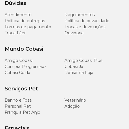
Dúvidas
Cálcio (máx.)
14 g/kg
1,40%
Atendimento
Regulamentos
Política de entregas
Política de privacidade
Cálcio (mín.)
10 g/kg
1,00%
Formas de pagamento
Trocas e devoluções
Troca Fácil
Ouvidoria
8.400
Fósforo (mín.)
0,84%
mg/kg
Mundo Cobasi
4.000
Sódio (mín.)
0,40%
mg/kg
Amigo Cobasi
Amigo Cobasi Plus
Compra Programada
Cobasi Já
Cobasi Cuida
Retirar na Loja
8.000
Potássio (mín.)
0,80%
mg/kg
Serviços Pet
1.000
Magnésio (máx.)
0,10%
mg/kg
Banho e Tosa
Veterinário
Personal Pet
Adoção
Franquia Pet Anjo
Ômega 6 (mín.)
15 g/kg
1,50%
2.000
Especiais