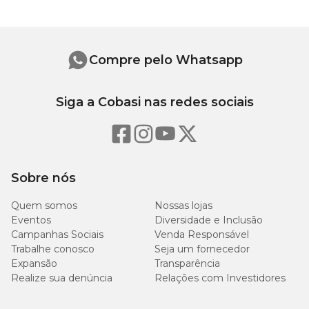
sulfato de manganês, sulfato de zinco monohidratado, zinco
aminoácido quelato.
Níveis de Garantia
Compre pelo Whatsapp
100
Umidade (máx.)
Siga a Cobasi nas redes sociais
10,00%
g/kg
333
Proteína Bruta (mín.)
33,30%
g/kg
Sobre nós
120
Extrato Etéreo (mín.)
12,00%
g/kg
Quem somos
Nossas lojas
Eventos
Diversidade e Inclusão
85
Campanhas Sociais
Venda Responsável
Matéria Mineral (máx.)
8,50%
g/kg
Trabalhe conosco
Seja um fornecedor
Expansão
Transparência
Realize sua denúncia
Relações com Investidores
45
Matéria Fibrosa (máx.)
4,50%
g/kg