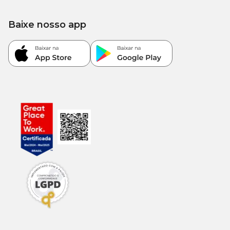
3.874
Energia Metabolizável
-
kcal/kg
Baixe nosso app
Enriquecimento Mínimo por Kg
Ácido fólico: 1,50mg; Ácido pantotênico: 15,40mg; Biotina:
0,50mg; Cobre: 12,50mg; Colina:3.200,00mg; Ferro: 133,80mg;
Iodo: 1,80mg; Manganês: 12,50mg; Niacina: 84,42mg; Selênio:
0,20mg; Vitamina A: 18.000,00 UI; Vitamina B1: 11,80mg;
Vitamina B12: 70,50mcg; Vitamina B2: 8,40mg; Vitamina B6:
6,60mg; Vitamina C: 100,00mg; Vitamina D3: 825,00 UI;
Vitamina E: 350,00 UI; Vitamina K3: 1,00mg; Zinco: 125,00mg.
Guia para troca de ração
Caso haja necessidade em inserir uma nova ração para seu pet, é
importante que a troca seja gradual e crescente. Para garantir
uma perfeita adaptação e aceitação, você pode seguir a sugestão
abaixo ou conforme orientação do médico-veterinário: