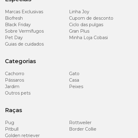
Ômega 3 (mín.)
0,20%
mg/kg
Marcas Exclusivas
Linha Joy
Biofresh
Cupom de desconto
8.000
Metionina (mín.)
0,80%
mg/kg
Black Friday
Ciclo das pulgas
Sobre Vermífugos
Gran Plus
Pet Day
Minha Loja Cobasi
1.500
Taurina (mín.)
0,15%
Guias de cuidados
mg/kg
600
Categorias
Beta-glucanas (mín)
0,06%
mg/kg
Cachorro
Gato
Pássaros
Casa
340
Mananoligossacarídeos (mín)
0,034%
mg/kg
Jardim
Peixes
Outros pets
250
L-Carnitina (mín.)
-
mg/kg
Raças
6,2 –
Pug
Rottweiler
pH Urinário
-
6,8
Pitbull
Border Collie
Golden retriever