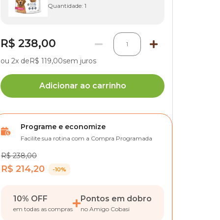
Quantidade:
1
R$ 238,00
1
ou 2x de
R$ 119,00
sem juros
Adicionar ao carrinho
Programe e economize
Facilite sua rotina com a Compra Programada
R$ 238,00
R$ 214,20
-10%
10% OFF
Pontos em dobro
em todas as compras
no Amigo Cobasi