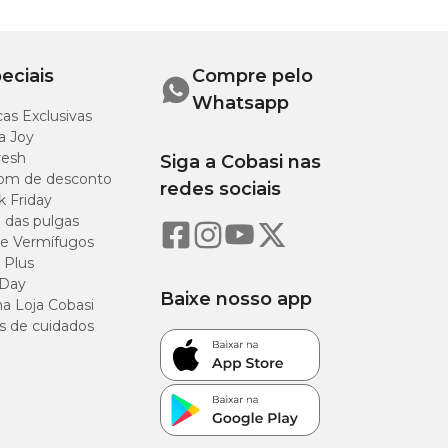
zinco
Streptomyces
eciais
Compre pelo
Whatsapp
as Exclusivas
a Joy
resh
Siga a Cobasi nas
om de desconto
100g/kg
redes sociais
k Friday
o das pulgas
260g/kg
e Vermífugos
 Plus
 Day
150g/kg
Baixe nosso app
a Loja Cobasi
s de cuidados
75g/kg
30g/kg
15g/kg