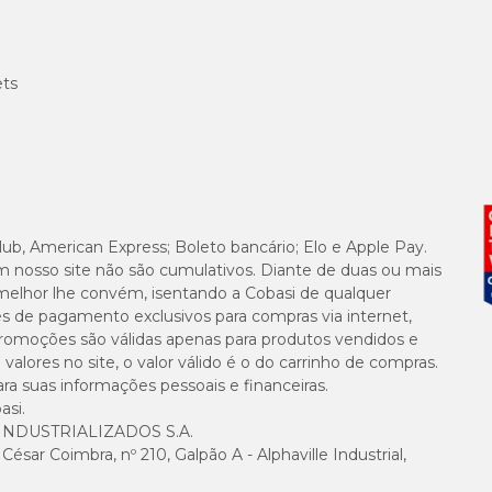
0,70%
ets
0,60%
0,20%
0,58%
lub, American Express; Boleto bancário; Elo e Apple Pay.
2,50%
m nosso site não são cumulativos. Diante de duas ou mais
melhor lhe convém, isentando a Cobasi de qualquer
es de pagamento exclusivos para compras via internet,
0,28%
e promoções são válidas apenas para produtos vendidos e
alores no site, o valor válido é o do carrinho de compras.
0,06%
suas informações pessoais e financeiras.
asi.
0,034%
NDUSTRIALIZADOS S.A.
sar Coimbra, nº 210, Galpão A - Alphaville Industrial,
-