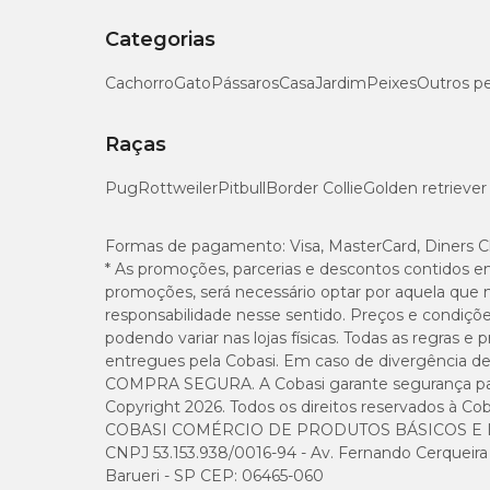
Categorias
Cálcio (mín.)
Cachorro
Gato
Pássaros
Casa
Jardim
Peixes
Outros p
Fósforo (mín.)
Raças
Sódio (mín.)
Pug
Rottweiler
Pitbull
Border Collie
Golden retriever
Potássio (mín.)
Formas de pagamento:
Visa, MasterCard, Diners C
Ômega 6 (mín.)
* As promoções, parcerias e descontos contidos e
promoções, será necessário optar por aquela que 
responsabilidade nesse sentido. Preços e condiçõ
Ômega 3 (mín.)
podendo variar nas lojas físicas. Todas as regras 
entregues pela Cobasi. Em caso de divergência de v
Beta-glucanas (mín)
COMPRA SEGURA. A Cobasi garante segurança para 
Copyright 2026. Todos os direitos reservados à Cob
Mananoligossacarídeos (mín)
COBASI COMÉRCIO DE PRODUTOS BÁSICOS E I
CNPJ 53.153.938/0016-94 - Av. Fernando Cerqueira Cé
Barueri - SP CEP: 06465-060
Energia Metabolizável