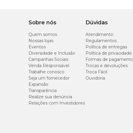
aminoácido quelato, selenometionina hidroxi análoga, sulfa
monohidratado, zinco aminoácido quelato.
Indicação
Alimentação diária pa
*Contém milho e glúten de milho transgênicos (espécies d
Sobre nós
viridochromogenes e/ou Zea mays).
Dúvidas
Linha
Formula
Quem somos
Atendimento
Níveis de garantia
Nossas lojas
Regulamentos
Marca
Premier
Eventos
Política de entregas
Diversidade e Inclusão
Política de privacidade
Umidade (máx.)
Campanhas Sociais
Formas de pagament
Gênero
Unissex
Venda Responsável
Trocas e devoluções
Proteína Bruta (mín.)
Trabalhe conosco
Troca Fácil
Seja um fornecedor
Ouvidoria
Expansão
Extrato Etéreo (mín.)
Transparência
Realize sua denúncia
Matéria Mineral (máx.)
Relações com Investidores
Matéria Fibrosa (máx.)
Cálcio (máx.)