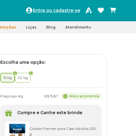
Entre ou cadastre-se
omoções
Lojas
Blog
Atendimento
Escolha uma opção:
15 kg
20 kg
Preço por Kg
R$ 15,87
Mais economia
Compre e Ganhe este brinde
Cookie Premier para Cães Adultos 250
g