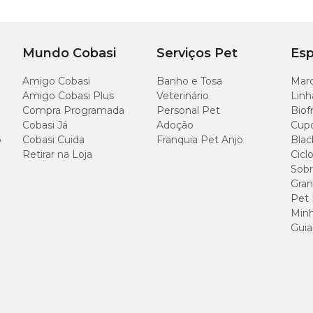
to de cobre pentahidratado, sulfato de ferro, sulfato de manganês, sulfato de 
ra cães adultos de porte médio a partir de 12 meses
oadoras de gene: Bacillus thuringiensis e/ou Agrobacterium tumefaciens e/ou 
Mundo Cobasi
Serviços Pet
Esp
Amigo Cobasi
Banho e Tosa
Marc
Amigo Cobasi Plus
Veterinário
Linh
Compra Programada
Personal Pet
Biof
Cobasi Já
Adoção
Cup
10,00%
o
Cobasi Cuida
Franquia Pet Anjo
Blac
Retirar na Loja
Cicl
26,00%
Sobr
Gran
Pet
15,00%
Minh
Guia
7,50%
3,00%
1,50%