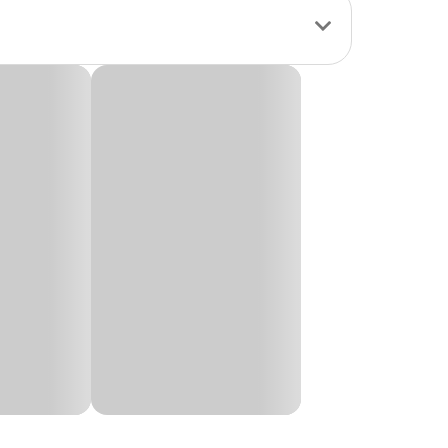
r ingredientes
minerais e
ferecer um produto
 farelo de arroz
sódio, antioxidante
e Corso, Chow Chow, Cocker Spaniel, Collie,
e yucca (0,04%),
, Pastor Suiço, Pitbull, Poodle, Samoeida,
ina B6, vitamina B7,
lcio, manganês