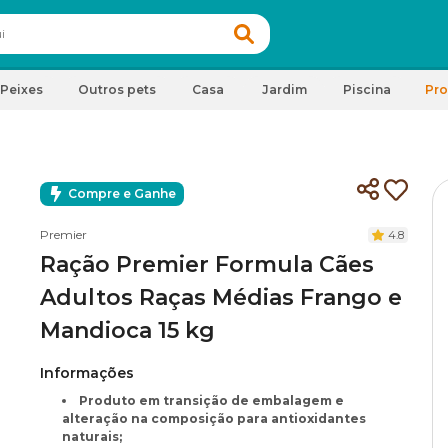
Peixes
Outros pets
Casa
Jardim
Piscina
Pr
Compre e Ganhe
Premier
4.8
Ração Premier Formula Cães
Adultos Raças Médias Frango e
Mandioca 15 kg
Informações
Produto em transição de embalagem e
alteração na composição para antioxidantes
naturais;