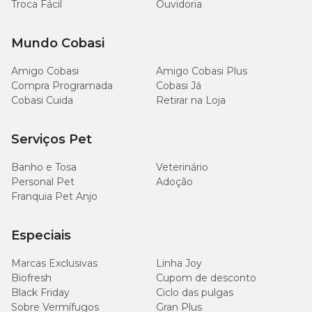
Troca Fácil
Ouvidoria
Níveis de Garantia da Ração Nutrópica para Coelho
Mundo Cobasi
Adulto
Amigo Cobasi
Amigo Cobasi Plus
Umidade (máx)
120g/kg
12,00%
Compra Programada
Cobasi Já
Cobasi Cuida
Retirar na Loja
Proteína Bruta (mín)
130g/kg
13,00%
Serviços Pet
Extrato Etéreo (mín)
30g/kg
3,00%
Banho e Tosa
Veterinário
Personal Pet
Adoção
Matéria Fibrosa (máx)
250g/kg
25%
Franquia Pet Anjo
Matéria Mineral (máx)
80g/kg
8,00%
Especiais
Cálcio (máx)
8.000mg/kg
0,80%
Marcas Exclusivas
Linha Joy
Biofresh
Cupom de desconto
Cálcio (mín)
4.000mg/kg
0,40%
Black Friday
Ciclo das pulgas
Sobre Vermífugos
Gran Plus