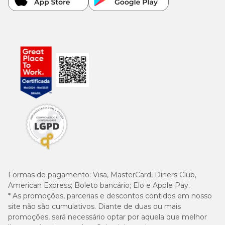
20,00 mg; Vitamina B1: 5,00 mg; Vitamina B2: 7,00 mg;
Vitamina B6: 9,00 mg; Vitamina B12: 20,00 mcg; Selênio: 0,33
mg; Cobre: 5,00 mg; Iodo: 0,50 mg; Manganês: 36,00 mg; Zinco:
36,00 mg
Formas de pagamento:
Visa, MasterCard, Diners Club,
American Express; Boleto bancário; Elo e Apple Pay.
* As promoções, parcerias e descontos contidos em nosso
site não são cumulativos. Diante de duas ou mais
promoções, será necessário optar por aquela que melhor