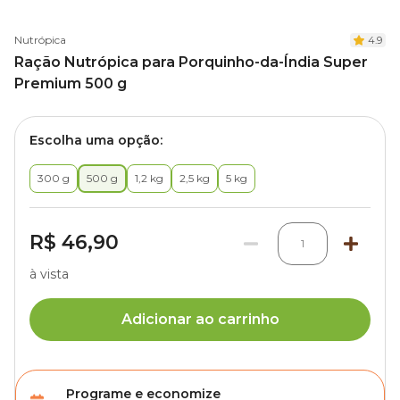
Nutrópica
4.9
Ração Nutrópica para Porquinho-da-Índia Super
Premium 500 g
Escolha uma opção:
300 g
500 g
1,2 kg
2,5 kg
5 kg
R$ 46,90
1
à vista
Adicionar ao carrinho
Programe e economize