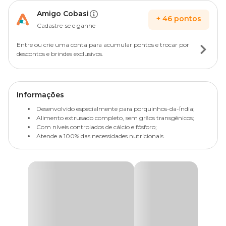
Amigo Cobasi
+
46
pontos
Cadastre-se e ganhe
Entre ou crie uma conta para acumular pontos e trocar por
descontos e brindes exclusivos.
Informações
Desenvolvido especialmente para porquinhos-da-Índia;
Alimento extrusado completo, sem grãos transgênicos;
Com níveis controlados de cálcio e fósforo;
Atende a 100% das necessidades nutricionais.