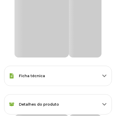
Ficha técnica
Espécies
Pássaro Preto, Sabiá
Detalhes do produto
Peso da
300 g
Ração