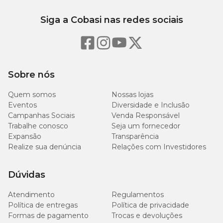
Umidade (máx) - 120,0g/kg - 12,00%
Siga a Cobasi nas redes sociais
Proteína Bruta (mín) - 200/kg - 20,0 %
Extrato Etéreo (mín) - 60,0g/kg - 6,0%
Matéria Fibrosa (máx) - 40,0g/kg - 4,0%
Matéria Mineral (máx) - 80,0g/kg - 8,00%
Cálcio (máx) - 14,0g/kg - 1,4%
Cálcio (mín) - 3000,0mg/kg - 0,30%
Sobre nós
Fósforo (mín) - 6000,0mg/kg - 0,6%
Mannan-Oligossacadídeos (máx) - 150,0g mg/kg - 0,015%
Quem somos
Nossas lojas
Eventos
Diversidade e Inclusão
Encontre a maior variedade de Alimentos para Aves com os
Campanhas Sociais
Venda Responsável
melhores
preços
na Cobasi!
Trabalhe conosco
Seja um fornecedor
Expansão
Transparência
Realize sua denúncia
Relações com Investidores
Dúvidas
Atendimento
Regulamentos
Política de entregas
Política de privacidade
Formas de pagamento
Trocas e devoluções