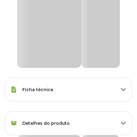
Ficha técnica
Espécies
Calopsita, Periquito
Detalhes do produto
Peso da
700 g
Ração