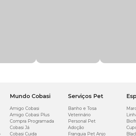
ito e demais psitacídeos de pequeno porte
amo, grão de sorgo integral, grão integral de soja desintoxicado, ervilha, grão 
as cristalizadas (3%), aditivo flavorizante, macarrão, 5 % de alimento extru
fosfato bicálcico, calcário calcítico, cloreto de sódio (sal comum), aditivo fungist
rusada, sementes e frutas
 mineral aminoácido (aditivos adsorventes de toxinas, extrato de cardo-marian
amina B1, vitamina B6, vitamina B2, vitamina B12, vitamina C, vitamina E, vi
na, inositol, zinco aminoácido quelato, sulfato de cobre, cobre aminoácido quelato
o de zinco, sulfato de cobalto), L-lisina, DL-metionina, corante, ferro quela
BHA). Milho geneticamente modificado por Streptomyces viridochromogenes, Bacil
rium tumefaciens.
Mundo Cobasi
Serviços Pet
Esp
Amigo Cobasi
Banho e Tosa
Marc
Amigo Cobasi Plus
Veterinário
Linh
Compra Programada
Personal Pet
Biof
Cobasi Já
Adoção
Cup
o
Cobasi Cuida
Franquia Pet Anjo
Blac