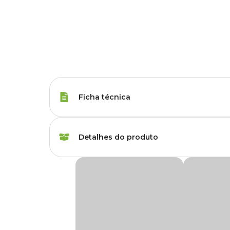
Ficha técnica
Espécies
Periquito
Detalhes do produto
Peso da Ração
350 g
Ração para Periquito Mix Megazoo
Marca
Megazoo
A
Ração para Periquito Mix Megazoo
é um alimento su
extrusados, esse produto auxilia no processo de adaptação d
Gênero
Unissex
Aconselha-se fornecê-lo apenas como complementação dos d