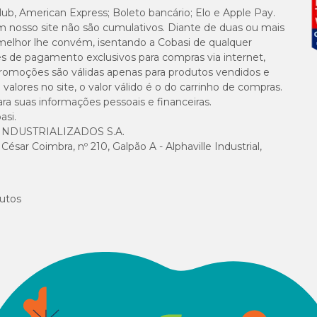
lub, American Express; Boleto bancário; Elo e Apple Pay.
m nosso site não são cumulativos. Diante de duas ou mais
melhor lhe convém, isentando a Cobasi de qualquer
es de pagamento exclusivos para compras via internet,
e promoções são válidas apenas para produtos vendidos e
alores no site, o valor válido é o do carrinho de compras.
suas informações pessoais e financeiras.
asi.
NDUSTRIALIZADOS S.A.
sar Coimbra, nº 210, Galpão A - Alphaville Industrial,
utos