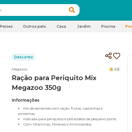
Peixes
Outros pets
Casa
Jardim
Piscina
Pr
Desconto
Megazoo
4.8
Ração para Periquito Mix
Megazoo 350g
Informações
Mix de sementes com ração, frutas, castanhas e
pimentas;
Indicada para periquitos e psitacídeos de pequeno porte;
Com Vitaminas, Minerais e Aminoácidos.