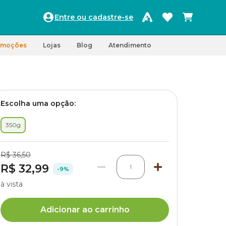
Entre ou cadastre-se
omoções
Lojas
Blog
Atendimento
Escolha uma opção:
350g
R$ 36,50
R$ 32,99
1
-9%
à vista
Adicionar ao carrinho