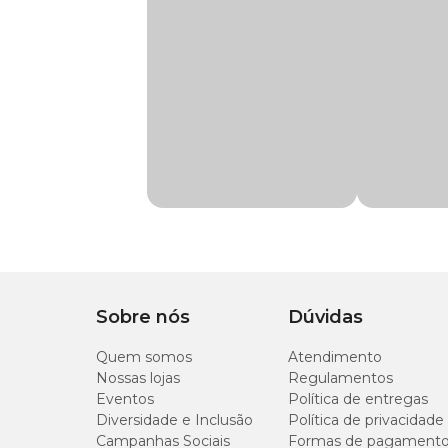
Fornecer sempre em comedouros limpos e apropriados.
Tipo de Ração
Super Premium
Ingredientes
:
Indicação
Indicada para periqu
Semente de girassol, grão integral de milho, semente de cárt
arroz, grão de amendoim, amendoim com casca, nabão, frut
contendo: milho integral moído, farelo de soja, óleo de soja, 
Característica
Mistura de ração ext
mananoligos- sacarídeos, beta-glucanas, premix vitamínico
antioxidante, DL-metionina, vitamina A, vitamina D3, vit
cloreto de colina, ácido fólico, pantotenato de cálcio, bioti
Transgênico
Com transgênico
monóxido de manganês, manganês aminoácido quelato, sulfat
enriquecida de selênio, sucralose, aditivo antioxidante (
Zea mays. Soja geneticamente modificada por Agrobacte
Corante
Com corante
Aromatizante
Com aromatizante
Sobre nós
Dúvidas
Quem somos
Atendimento
Nossas lojas
Regulamentos
Eventos
Política de entregas
Diversidade e Inclusão
Política de privacidade
Campanhas Sociais
Formas de pagament