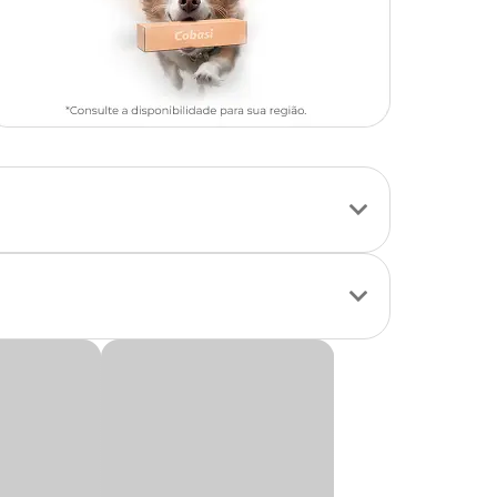
 conter grãos
de porte.