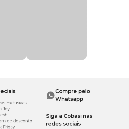
de aveia, grão de
são Megazoo
ático,
o, aditivo
tamina K3, niacina,
, iodato de cálcio,
tado, levedura
lus thuringiensis e
eciais
Compre pelo
Whatsapp
as Exclusivas
a Joy
resh
Siga a Cobasi nas
om de desconto
redes sociais
k Friday