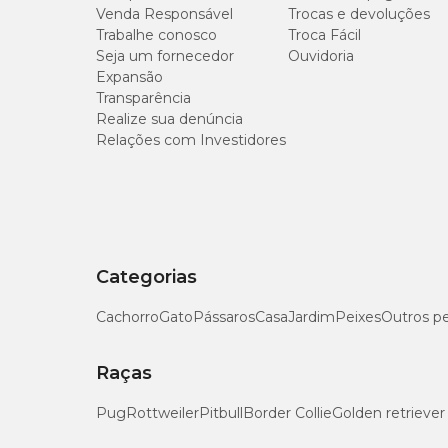
Venda Responsável
Trocas e devoluções
Trabalhe conosco
Troca Fácil
Seja um fornecedor
Ouvidoria
Expansão
Transparência
Realize sua denúncia
Relações com Investidores
Categorias
Cachorro
Gato
Pássaros
Casa
Jardim
Peixes
Outros p
Raças
Pug
Rottweiler
Pitbull
Border Collie
Golden retriever