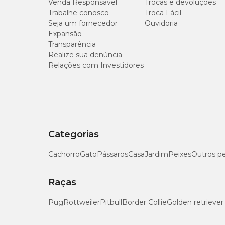
Venda Responsável
Trocas e devoluções
Umidade (máx.)
Trabalhe conosco
Troca Fácil
Seja um fornecedor
Ouvidoria
Expansão
Proteína Bruta (mín.)
Transparência
Realize sua denúncia
Extrato Etéreo (mín.)
Relações com Investidores
Matéria Mineral (máx.)
Matéria Fibrosa (máx.)
Categorias
Cálcio (máx.)
Cachorro
Gato
Pássaros
Casa
Jardim
Peixes
Outros p
Cálcio (mín.)
Raças
Fósforo (mín.)
Pug
Rottweiler
Pitbull
Border Collie
Golden retriever
Sódio (mín.)