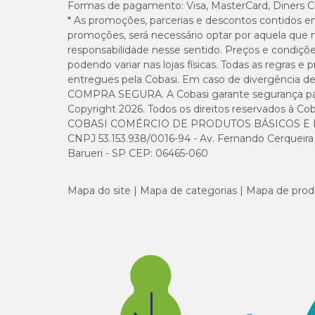
Formas de pagamento:
Visa, MasterCard, Diners C
Mananoligossacarídeos-MOS (Mín.)
* As promoções, parcerias e descontos contidos e
promoções, será necessário optar por aquela que 
responsabilidade nesse sentido. Preços e condiçõ
Beta-glucanas (mín.)
podendo variar nas lojas físicas. Todas as regras 
entregues pela Cobasi. Em caso de divergência de v
Saccharomyces cerevisiae (mín.)
COMPRA SEGURA. A Cobasi garante segurança para 
Copyright 2026. Todos os direitos reservados à Cob
Enterococcus faecium (mín.)
COBASI COMÉRCIO DE PRODUTOS BÁSICOS E I
CNPJ 53.153.938/0016-94 - Av. Fernando Cerqueira Cé
Barueri - SP CEP: 06465-060
Lactobacillus acidophilus (mín.)
Mapa do site
Mapa de categorias
Mapa de prod
Aditivos adsorventes de toxinas (mín.)
DL-metionina (mín.)
L-lisina (mín.)
Extrato de cardo-mariano