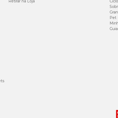
Retirar na Loja
Cicl
120 g/kg
Sobr
Gran
Pet
130 g/kg
Minh
Guia
40 g/kg
65 g/kg
45 g/kg
10 g/kg
ets
7.500 m
5.500 m
2.000 m