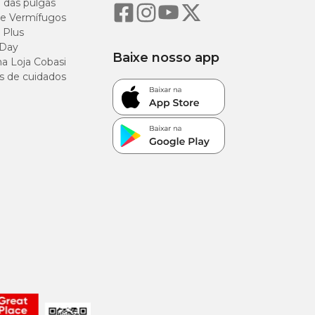
o das pulgas
e Vermífugos
 Plus
 Day
Baixe nosso app
a Loja Cobasi
s de cuidados
g/kg
g/kg
g/kg