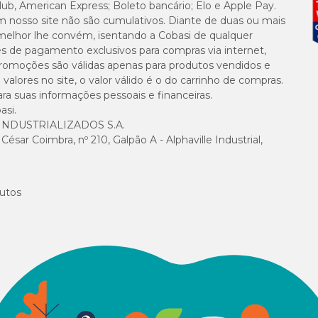
lub, American Express; Boleto bancário; Elo e Apple Pay.
350 mg/
m nosso site não são cumulativos. Diante de duas ou mais
melhor lhe convém, isentando a Cobasi de qualquer
es de pagamento exclusivos para compras via internet,
400 mg
e promoções são válidas apenas para produtos vendidos e
alores no site, o valor válido é o do carrinho de compras.
1,0 x 10
suas informações pessoais e financeiras.
asi.
5,0 x 10
NDUSTRIALIZADOS S.A.
sar Coimbra, nº 210, Galpão A - Alphaville Industrial,
5,0 x 10
utos
900 mg
4.000 m
8.000 m
0,40 mg