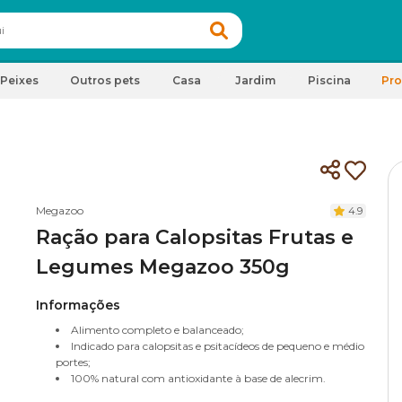
Peixes
Outros pets
Casa
Jardim
Piscina
Pr
Megazoo
4.9
Ração para Calopsitas Frutas e
Legumes Megazoo 350g
Informações
Alimento completo e balanceado;
Indicado para calopsitas e psitacídeos de pequeno e médio
portes;
100% natural com antioxidante à base de alecrim.