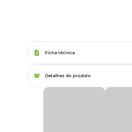
Ficha técnica
Espécies
Agapornis, Calopsita,
Detalhes do produto
Peso da Ração
350 g
Ração para Calopsitas com Frutas e Legum
Marca
Megazoo
A
Ração para Calopsitas com Frutas e Legumes M
psitacídeos de pequeno e médio portes.
Gênero
Unissex
A
Ração Megazoo
tem quantidades ideais de proteínas, 
balanceada com frutas, legumes, vegetais e sementes, t