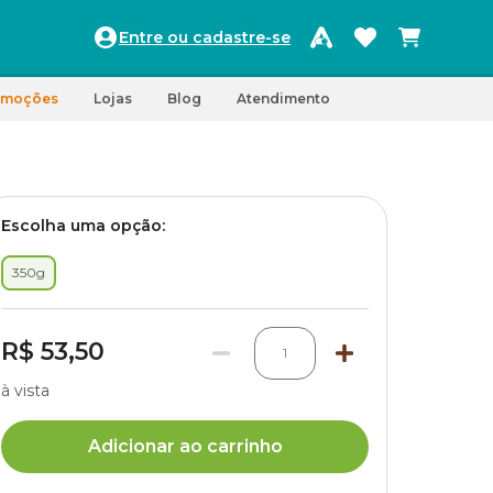
Entre ou cadastre-se
omoções
Lojas
Blog
Atendimento
Escolha uma opção:
350g
R$ 53,50
1
à vista
Adicionar ao carrinho