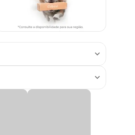
tos e outros
clusiva ou
um médico-