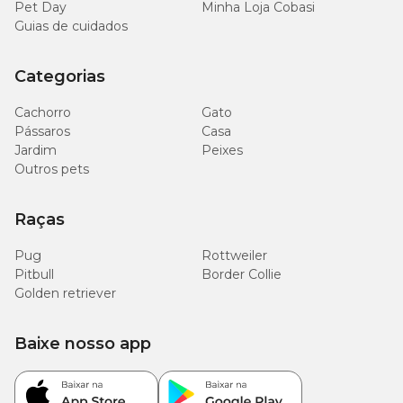
Pet Day
Minha Loja Cobasi
Extrato de Yucca schidigera
20
Guias de cuidados
0,0020%
(mín.)
mg/kg
Categorias
100
Frutoligossacarídeos (mín.)
0,01%
mg/kg
Cachorro
Gato
Pássaros
Casa
100
Jardim
Peixes
Mananoligossacarídeos (mín.)
0,01%
mg/kg
Outros pets
0,6 x
Raças
Bacillus subtilis (mín.)
108
-
UFC/kg
Pug
Rottweiler
Pitbull
Border Collie
0,6 x
Golden retriever
Bacillus licheniformis (mín.)
108
-
UFC/kg
Baixe nosso app
Enriquecimento mínimo por kg