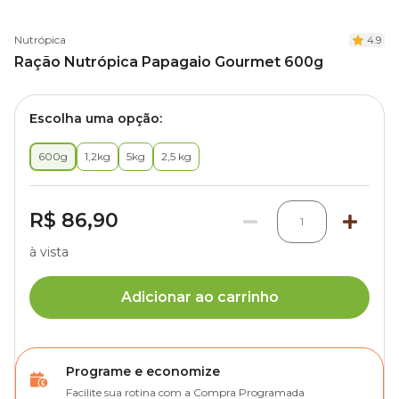
Nutrópica
4.9
Ração Nutrópica Papagaio Gourmet 600g
Escolha uma opção:
600g
1,2kg
5kg
2,5 kg
R$ 86,90
1
à vista
Adicionar ao carrinho
Programe e economize
Facilite sua rotina com a Compra Programada