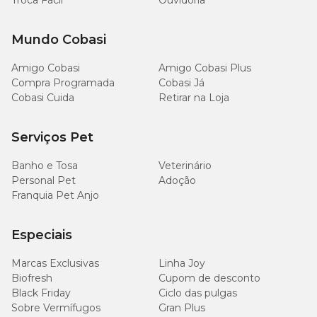
Troca Fácil
Ouvidoria
135
Proteína bruta (mín.)
13,50%
g/kg
Mundo Cobasi
110
Extrato etéreo (mín.)
11,00%
g/kg
Amigo Cobasi
Amigo Cobasi Plus
Compra Programada
Cobasi Já
Cobasi Cuida
Retirar na Loja
90
Matéria fibrosa (máx.)
9,00%
g/kg
Serviços Pet
50
Matéria mineral (máx.)
5,00%
g/kg
Banho e Tosa
Veterinário
Personal Pet
Adoção
3.000
Franquia Pet Anjo
Cálcio (máx.)
0,30%
mg/kg
Especiais
1.500
Cálcio (mín.)
0,15%
mg/kg
Marcas Exclusivas
Linha Joy
Biofresh
Cupom de desconto
1.000
Black Friday
Ciclo das pulgas
Fósforo (mín.)
0,10%
mg/kg
Sobre Vermífugos
Gran Plus