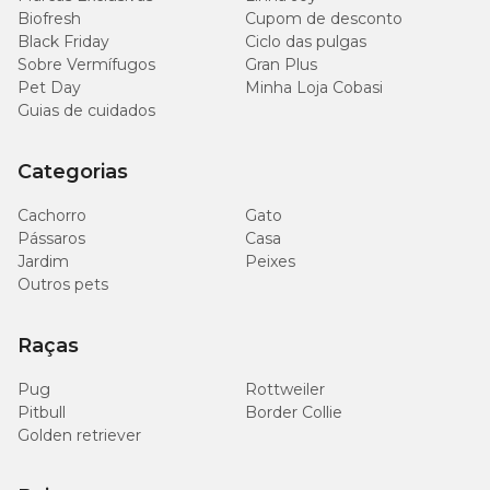
Biofresh
Cupom de desconto
Black Friday
Ciclo das pulgas
EPA (mín.)
900mg/kg
Sobre Vermífugos
Gran Plus
Pet Day
Minha Loja Cobasi
Taurina (mín.)
2.000mg/kg
Guias de cuidados
L-Carnitina (mín.)
100mg/kg
Categorias
Cachorro
Metionina (mín.)
Gato
8.000mg/kg
Pássaros
Casa
Jardim
Peixes
Lisina (mín.)
16g/kg
Outros pets
Sulfato de Glicosamina (mín.)
300mg/kg
Raças
Sulfato de Condroitina (mín.)
200mg/kg
Pug
Rottweiler
Pitbull
Border Collie
Betacaroteno (mín.)
1,5mg/kg
Golden retriever
Mannan-Oligossacarídeos