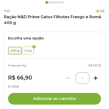
N&D
4.9
Ração N&D Prime Gatos Filhotes Frango e Romã
400 g
Escolha uma opção:
400 g
1,5 kg
Preço por Kg
R$ 167,25
R$ 66,90
1
à vista
Adicionar ao carrinho