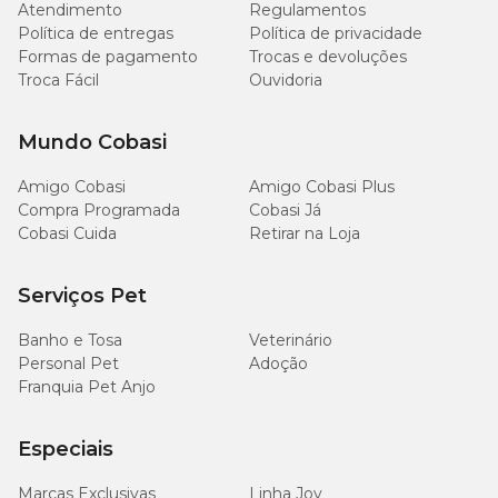
Atendimento
Regulamentos
Política de entregas
Política de privacidade
Cálcio (mín.)
11g/kg
1,1%
Formas de pagamento
Trocas e devoluções
Troca Fácil
Ouvidoria
Cálcio (máx.)
15g/kg
1,5%
Mundo Cobasi
Fósforo (mín.)
8.800mg/kg
0,88%
Amigo Cobasi
Amigo Cobasi Plus
Compra Programada
Cobasi Já
Sódio (mín.)
2.000mg/kg
Cobasi Cuida
Retirar na Loja
Potássio (mín.)
5.000mg/kg
Serviços Pet
Magnésio (mín.)
900mg/kg
Banho e Tosa
Veterinário
Personal Pet
Adoção
Ômega 6 (mín.)
30g/kg
Franquia Pet Anjo
Ômega 3 (mín.)
4.100mg/kg
Especiais
Marcas Exclusivas
Linha Joy
DHA (mín.)
1.000mg/kg