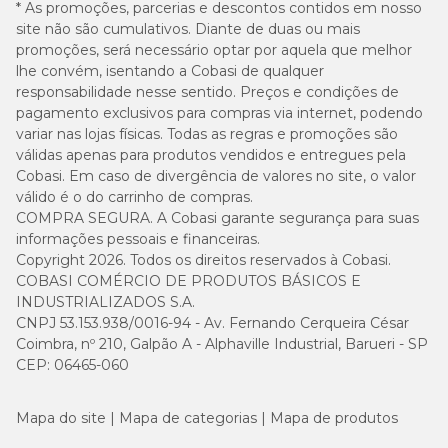
* As promoções, parcerias e descontos contidos em nosso
Peso
1 a 3
4 a 6
7 a 12
site não são cumulativos. Diante de duas ou mais
do
Desmame
meses
meses
meses
gato
promoções, será necessário optar por aquela que melhor
lhe convém, isentando a Cobasi de qualquer
responsabilidade nesse sentido. Preços e condições de
23g a
18g a
0,5 kg
23g a 40g
-
pagamento exclusivos para compras via internet, podendo
27g
23g
variar nas lojas físicas. Todas as regras e promoções são
válidas apenas para produtos vendidos e entregues pela
36g a
32g a
1 kg
18g a 40g
-
Cobasi. Em caso de divergência de valores no site, o valor
45g
36g
válido é o do carrinho de compras.
COMPRA SEGURA. A Cobasi garante segurança para suas
54g a
45g a
36g a
informações pessoais e financeiras.
1,5 kg
-
63g
54g
54g
Copyright 2026. Todos os direitos reservados à Cobasi.
COBASI COMÉRCIO DE PRODUTOS BÁSICOS E
63g a
54g a
45g a
INDUSTRIALIZADOS S.A.
2 kg
-
72g
60g
50g
CNPJ 53.153.938/0016-94 - Av. Fernando Cerqueira César
Coimbra, nº 210, Galpão A - Alphaville Industrial, Barueri - SP
CEP: 06465-060
63g a
54g a
2,5 kg
-
-
68g
60g
Mapa do site
Mapa de categorias
Mapa de produtos
60g a
3 kg
-
-
-