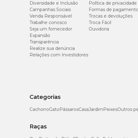
Diversidade e Inclusão
Política de privacidade
Campanhas Sociais
Proteína Bruta (mín.)
Formas de pagament
Venda Responsável
Trocas e devoluções
Trabalhe conosco
Troca Fácil
Extrato Etéreo (mín.)
Seja um fornecedor
Ouvidoria
Expansão
Matéria Fibrosa (máx.)
Transparência
Realize sua denúncia
Relações com Investidores
Matéria Mineral (máx.)
Cálcio (mín.)
Cálcio (máx.)
Categorias
Fósforo (mín.)
Cachorro
Gato
Pássaros
Casa
Jardim
Peixes
Outros p
Sódio (mín.)
Raças
Potássio (mín.)