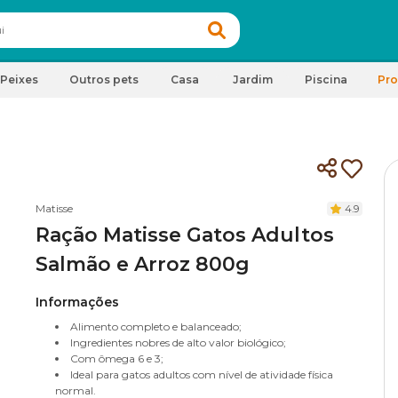
Peixes
Outros pets
Casa
Jardim
Piscina
Pr
Matisse
4.9
Ração Matisse Gatos Adultos
Salmão e Arroz 800g
Informações
Alimento completo e balanceado;
Ingredientes nobres de alto valor biológico;
Com ômega 6 e 3;
Ideal para gatos adultos com nível de atividade física
normal.