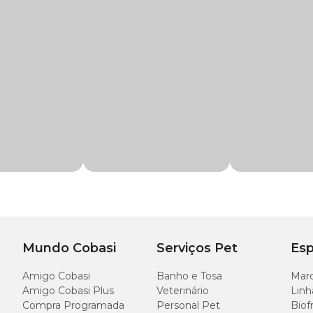
atável e de fácil aceitação, através da inserção de óleos e palatabilizantes a
tibilidade.
ega 6 e 3, essenciais para a saúde da pele e pelagem dos gatos. E para favore
e ideal de taurina, que é um excelente aminoácido.
ma loja física da Cobasi e confira a maior variedade de produtos como a
Ração 
ra gatos adultos
rroz, grãos de milho*, grãos de sorgo, óleo de frango, óleo de peixe, polpa de bet
ina, taurina, hidrolisado de fígado de aves e suínos, vitaminas (retinol (A), cole
(B2), cloridrato de piridoxina (B6), cianocobalamina (B12), ácido ascórbico monof
loreto de sódio, cloreto de potássio, ácido fosfórico, sulfato ferroso, sulfato de co
lfato de cobalto, propionato de cálcio, BHA, BHT.
Mundo Cobasi
Serviços Pet
Esp
Amigo Cobasi
Banho e Tosa
Marc
Amigo Cobasi Plus
Veterinário
Linh
80g/kg
Compra Programada
Personal Pet
Biof