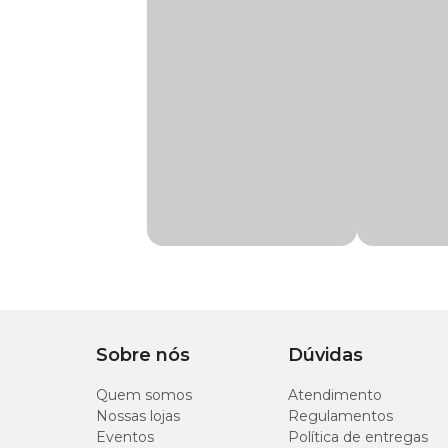
Sabor da Ração
Arroz, Salmão
Possui um sistema único que torna a ração extremamente pal
com ideal cozimento dos carboidratos fornecendo alta diges
Transgênico
Com transgênico
Além disso, garante uma ótima relação de ácidos graxos ôm
miocárdio e da visão, a
ração Matisse
contém a quantidad
Corante
Sem corante
O seu gato merece o melhor, acesse o site, App ou visite u
Adultos Salmão e Arroz com preço
especial.
Indicação
Alimentação diária pa
Ingredientes
Tipo da Ração
Premium
Farinha de salmão, farinha de vísceras de aves, quirera de a
milho-60*, ovo em pó, levedura seca de cervejaria, DL-metion
Marca
Matisse
acetato de DL-alfa-tocoferol (E), tiamina (B1), riboflavina 
niacina, ácido pantotênico, ácido fólico, cloreto de colina), c
sulfato de manganês, selenito de sódio, iodato de cálcio, su
Gênero
Unissex
Sobre nós
Dúvidas
Níveis de garantia
Quem somos
Atendimento
Nossas lojas
Regulamentos
Umidade (máx.)
Eventos
Política de entregas