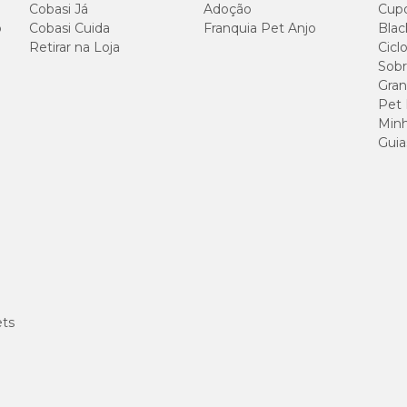
Cobasi Já
Adoção
Cup
o
Cobasi Cuida
Franquia Pet Anjo
320g/kg
Blac
Retirar na Loja
Cicl
Sobr
120g/kg
Gran
Pet
30g/kg
Minh
Guia
80g/kg
7.000mg/kg
16,5g/kg
6.000mg/kg
ets
2.000mg/kg
5.500mg/kg