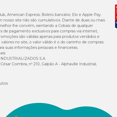
1.300mg/kg
lub, American Express; Boleto bancário; Elo e Apple Pay.
m nosso site não são cumulativos. Diante de duas ou mais
7.000mg/kg
melhor lhe convém, isentando a Cobasi de qualquer
es de pagamento exclusivos para compras via internet,
14g/kg
e promoções são válidas apenas para produtos vendidos e
alores no site, o valor válido é o do carrinho de compras.
suas informações pessoais e financeiras.
1.800mg/kg
asi.
NDUSTRIALIZADOS S.A.
18g/kg
sar Coimbra, nº 210, Galpão A - Alphaville Industrial,
3.660 kcal/kg
utos
UI; vitamina B1 4,5mg; vitamina B2 9mg; vitamina B6 3,5mg; vitamina B12 
25mg; ácido fólico 0,7mg; colina 1.200mg; ferro 40mg; cobre 10mg; zinco 