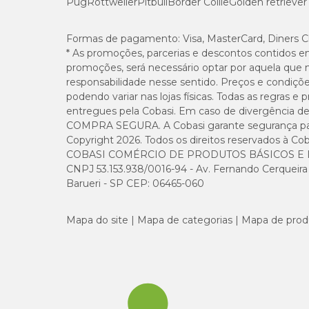
Pug
Rottweiler
Pitbull
Border Collie
Golden retriever
Taurina (mín.)
Formas de pagamento:
Visa, MasterCard, Diners C
* As promoções, parcerias e descontos contidos e
Metionina (mín.)
promoções, será necessário optar por aquela que 
responsabilidade nesse sentido. Preços e condiçõ
Lisina (mín.)
podendo variar nas lojas físicas. Todas as regras 
entregues pela Cobasi. Em caso de divergência de v
COMPRA SEGURA. A Cobasi garante segurança para 
Ômega 3 (mín.)
Copyright 2026. Todos os direitos reservados à Cob
COBASI COMÉRCIO DE PRODUTOS BÁSICOS E I
Ômega 6 (mín.)
CNPJ 53.153.938/0016-94 - Av. Fernando Cerqueira Cé
Barueri - SP CEP: 06465-060
Energia metabolizável (mín.)
Mapa do site
Mapa de categorias
Mapa de prod
Enriquecimento mínimo por kg
Vitamina A 11.000UI; vitamina D3 730UI; vitamina E 250
120mg; biotina 0,6mg; niacina 65mg; ácido pantotênico 