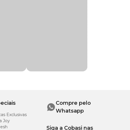
 vácuo. É produzida
cer o desempenho no
Matisse Gatos
erraba, glúten de
calciferol (D3),
osfato (C), biotina,
bre, sulfato de zinco,
eciais
Compre pelo
Whatsapp
as Exclusivas
a Joy
8%
resh
Siga a Cobasi nas