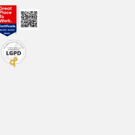
42mcg; vitamina C
70mg; manganês