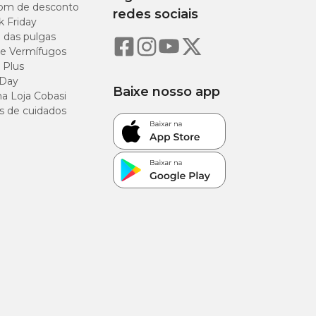
om de desconto
redes sociais
k Friday
32%
o das pulgas
e Vermífugos
12%
 Plus
 Day
Baixe nosso app
3%
a Loja Cobasi
s de cuidados
8%
0,7%
1,65%
0,6%