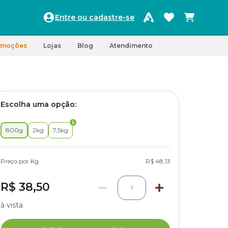
Entre ou cadastre-se
omoções
Lojas
Blog
Atendimento
Escolha uma opção:
800g
2kg
7,5kg
Preço por Kg
R$ 48,13
R$ 38,50
1
à vista