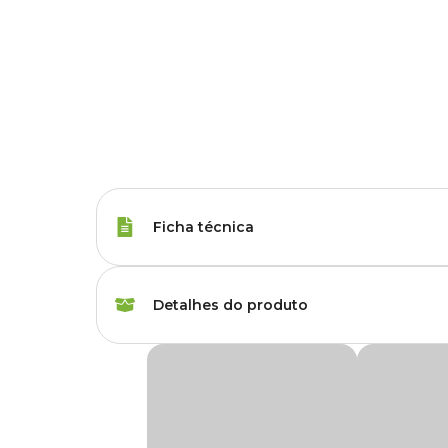
Ficha técnica
Raças de Gato
Todas as Raças
Detalhes do produto
Peso da Ração
800 g, 2 kg, 7.5 kg
Ração Matisse Gatos Adultos Salmão e Arroz
Idade
Adulto
A
Ração Matisse Gatos Adultos Salmão e Arroz
é um
nobres com alto valor biológico.