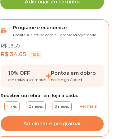
Adicionar ao carrinho
Programe e economize
Facilite sua rotina com a Compra Programada
R$ 38,50
R$ 34,65
-10%
10% OFF
Pontos em dobro
em todas as compras
no Amigo Cobasi
Receber ou retirar em loja a cada:
1 mês
2 meses
3 meses
Ver mais
Adicionar e programar