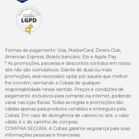
(g/dia)
(g/dia)
6-8
68
79
9-12
67
77
Formas de pagamento:
Visa, MasterCard, Diners Club,
American Express; Boleto bancário; Elo e Apple Pay.
Adulto
* As promoções, parcerias e descontos contidos em nosso
site não são cumulativos. Diante de duas ou mais
Fêmea
Macho
promoções, será necessário optar por aquela que melhor
Peso do gato (kg)
(g/dia)
(g/dia)
lhe convém, isentando a Cobasi de qualquer
responsabilidade nesse sentido. Preços e condições de
pagamento exclusivos para compras via internet, podendo
2
29
32
variar nas lojas físicas. Todas as regras e promoções são
válidas apenas para produtos vendidos e entregues pela
3
39
41
Cobasi. Em caso de divergência de valores no site, o valor
válido é o do carrinho de compras.
4
47
50
COMPRA SEGURA. A Cobasi garante segurança para suas
informações pessoais e financeiras.