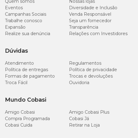
Quem somos
Nossas lojas
Eventos
Diversidade e Inclusão
Matéria Mineral (máx.)
75 g/kg
7,50%
Campanhas Sociais
Venda Responsável
Trabalhe conosco
Seja um fornecedor
Expansão
Transparência
45
Matéria Fibrosa (máx.)
4,50%
Realize sua denúncia
Relações com Investidores
g/kg
130
Dúvidas
Fibra Dietética Total (máx.)
13,00%
g/kg
Atendimento
Regulamentos
Política de entregas
Política de privacidade
Cálcio (máx.)
15 g/kg
1,50%
Formas de pagamento
Trocas e devoluções
Troca Fácil
Ouvidoria
Cálcio (mín.)
10 g/kg
1,00%
Mundo Cobasi
8.400
Fósforo (mín.)
0,84%
mg/kg
Amigo Cobasi
Amigo Cobasi Plus
Compra Programada
Cobasi Já
2.000
Sódio (mín.)
0,20%
Cobasi Cuida
Retirar na Loja
mg/kg