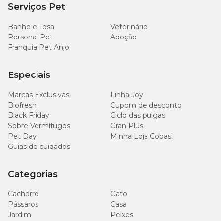
Serviços Pet
8.000
Potássio (mín.)
0,80%
mg/kg
Banho e Tosa
Veterinário
Personal Pet
Adoção
20
Ômega 6 (mín.)
2,00%
Franquia Pet Anjo
g/kg
1.500
Especiais
Ômega 3 (mín.)
0,15%
mg/kg
Marcas Exclusivas
Linha Joy
Biofresh
Cupom de desconto
8.500
Metionina (mín.)
0,85%
mg/kg
Black Friday
Ciclo das pulgas
Sobre Vermífugos
Gran Plus
Pet Day
Minha Loja Cobasi
1.500
Taurina (mín.)
0,15%
Guias de cuidados
mg/kg
200
Categorias
L-carnitina (mín.)
0,02%
mg/kg
Cachorro
Gato
Pássaros
Casa
pH urinário
6,2-6,8
Jardim
Peixes