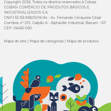
Copyright 2026. Todos os direitos reservados à Cobasi.
5
54
58
COBASI COMÉRCIO DE PRODUTOS BÁSICOS E
INDUSTRIALIZADOS S.A.
6
61
66
CNPJ 53.153.938/0016-94 - Av. Fernando Cerqueira César
Coimbra, nº 210, Galpão A - Alphaville Industrial, Barueri - SP
CEP: 06465-060
7
68
73
8
75
80
Mapa do site
Mapa de categorias
Mapa de produtos
*Tabela orientativa.
A necessidade energética de seu gato pode
variar conforme o porte, raça, linhagem, temperamento e estilo de
vida. Como referência, um copo de 250 ml contém
aproximadamente 105 g de Golden Seleção Natural Gatos
Castrados Frango com Batata-doce.
Guia para troca de ração
Caso haja necessidade em inserir uma nova ração para seu pet, é
importante que a troca seja gradual e crescente. Para garantir