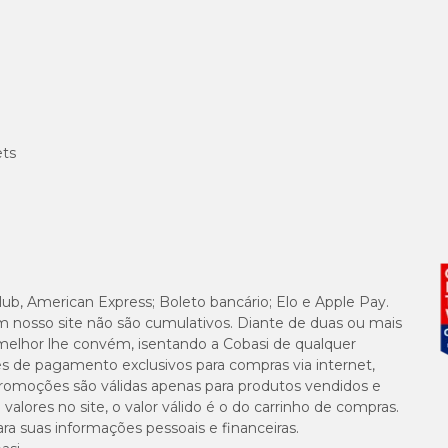
45 g/kg
85 g/kg
16,50 g/kg
ets
10 g/kg
9.500 mg/kg
3.500 mg/kg
lub, American Express; Boleto bancário; Elo e Apple Pay.
5.000 mg/kg
m nosso site não são cumulativos. Diante de duas ou mais
melhor lhe convém, isentando a Cobasi de qualquer
es de pagamento exclusivos para compras via internet,
220 mg/kg
e promoções são válidas apenas para produtos vendidos e
alores no site, o valor válido é o do carrinho de compras.
220 mg/kg
suas informações pessoais e financeiras.