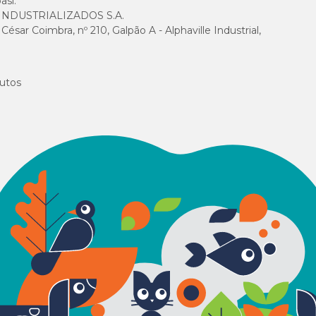
asi.
100 mg/kg
NDUSTRIALIZADOS S.A.
sar Coimbra, nº 210, Galpão A - Alphaville Industrial,
500 mg/kg
utos
1.500 mg/kg
18 g/kg
7.000 mg/kg
25 g/kg
4.000 mg/kg
3.940 kcal/kg