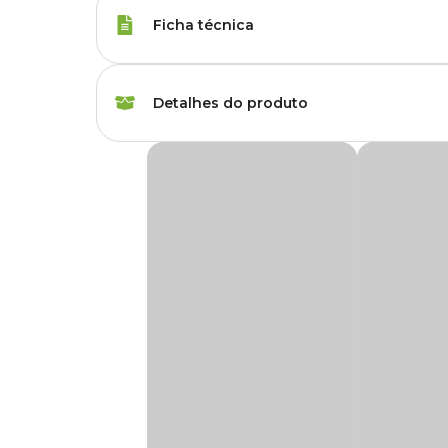
Ficha técnica
Raças de Gato
Todas as Raças
Detalhes do produto
Peso da Ração
10.1 kg
Ração Fórmula Natural Fresh Meat Hairball 
Idade
Adulto
A
Ração Fórmula Natural Fresh Meat Hairball Gato
para cães e gatos, apostando em ingredientes naturalmente s
carboidratos, fibras, vitaminas e minerais, como frutas e ve
Sabor da Ração
Salmão
A versão Hairball para Gatos, utiliza carne fresca de Salmão
Sua composição conta com proteínas nobres, biotina, zinc
Transgênico
Sem transgênico
auxiliam na eliminação das bolas de pelo, enquanto os miner
prebióticos ajudam a manter a microbiota intestinal saudá
Corante
Sem corante
A Fórmula Natural Fresh Meat é completa, nutritiva e pensa
digestão e pelagem. Acesse o site, app ou visite uma loja fí
preço
especial. Aproveite!
Indicação
Alimento completo pa