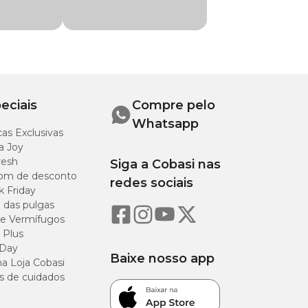
o), farinha de
nado de peixe,
maçã, cenoura
celular de levedura,
na (0,03%),
ulfato de
eciais
Compre pelo
 ácido propiônico,
Whatsapp
oncentrado de
as Exclusivas
a Joy
resh
Siga a Cobasi nas
om de desconto
redes sociais
k Friday
o das pulgas
9,00%
e Vermífugos
 Plus
 Day
38,00%
Baixe nosso app
a Loja Cobasi
s de cuidados
17,00%