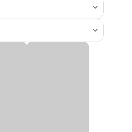
ados da nutrição
ontes especiais de
da.
te valor biológico.
as especiais
naturais e
 trato urinário,
atos Salmão com