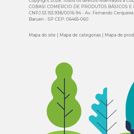
Copyright 2026. Todos os direitos reservados à Cob
Inulina (Mín.)
COBASI COMÉRCIO DE PRODUTOS BÁSICOS E I
CNPJ 53.153.938/0016-94 - Av. Fernando Cerqueira Cé
Barueri - SP CEP: 06465-060
Beta glucana (Mín.)
Mapa do site
Mapa de categorias
Mapa de prod
Taurina (Mín.)
Lisina (Mín.)
Metionina (Mín.)
Ômega 6 (Mín.)
Ômega 3 (Mín.)
Energia Metabolizável (Mín.)