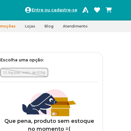
Entre ou cadastre-se
omoções
Lojas
Blog
Atendimento
Escolha uma opção:
10,1kg pac. Indiv. de 505g
Que pena, produto sem estoque
no momento =(