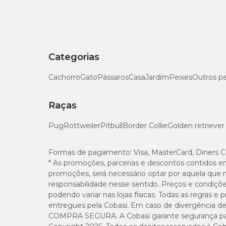
Matéria Fibrosa (Máx.)
Matéria Mineral (Máx.)
Categorias
Cálcio (Máx.)
Cachorro
Gato
Pássaros
Casa
Jardim
Peixes
Outros p
Cálcio (Mín.)
Raças
Fósforo (Mín.)
Pug
Rottweiler
Pitbull
Border Collie
Golden retriever
Sódio (Mín.)
Formas de pagamento:
Visa, MasterCard, Diners C
Potássio (Mín.)
* As promoções, parcerias e descontos contidos e
promoções, será necessário optar por aquela que 
responsabilidade nesse sentido. Preços e condiçõ
Mananoligossacarídeos / MOS (Mín.)
podendo variar nas lojas físicas. Todas as regras 
entregues pela Cobasi. Em caso de divergência de v
Frutooligossacarídeos / FOS (Mín.)
COMPRA SEGURA. A Cobasi garante segurança para 