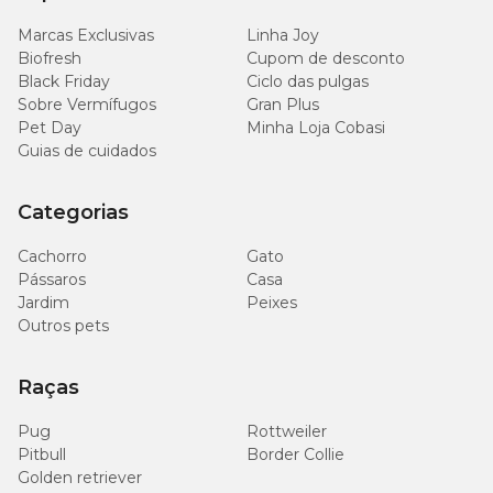
Ômega 3 (mín.)
4.000mg/kg
Marcas Exclusivas
Linha Joy
Biofresh
Cupom de desconto
DHA (mín.)
900mg/kg
Black Friday
Ciclo das pulgas
Sobre Vermífugos
Gran Plus
Pet Day
Minha Loja Cobasi
EPA (mín.)
700mg/kg
Guias de cuidados
Taurina (mín.)
2.000mg/kg
Categorias
L-Carnitina (mín.)
100mg/kg
Cachorro
Gato
Pássaros
Casa
Metionina (mín.)
8.000mg/kg
Jardim
Peixes
Outros pets
Lisina (mín.)
14g/kg
Raças
Sulfato de Glicosamina (mín.)
300mg/kg
Pug
Rottweiler
Pitbull
Border Collie
Sulfato de Condroitina (mín.)
200mg/kg
Golden retriever