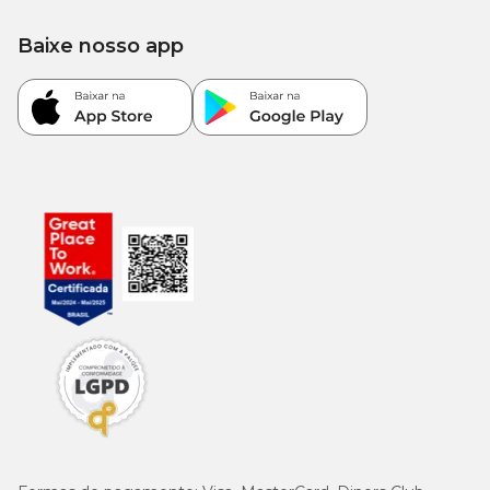
Betacaroteno (mín.)
1,5mg/kg
Baixe nosso app
Mannan-Oligossacarídeos
400mg/kg
(mín.)
Fruto-Oligossacarídeos (mín.)
600mg/kg
Energia metabolizável (mín.)
4.105 kcal/kg
Enriquecimento mínimo por kg
Vitamina A 18.700UI; vitamina D3 1.250UI; vitamina E 510UI;
vitamina B1 8,4mg; vitamina B2 17mg; vitamina B6 6,5mg;
vitamina B12 80mcg; vitamina C 255mg; biotina 1,25mg; niacina
127mg; ácido pantotênico 42mg; ácido fólico 1,25mg; colina
2.400mg; ferro 40mg; cobre 13mg; zinco 145mg; manganês
48mg; selênio 0,15mg; iodo 1,5mg.