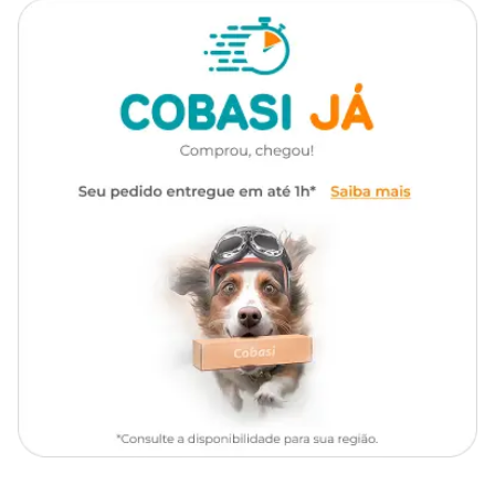
Tipo da
Aqui na Cobasi, você encontra tudo o que seu pet precisa e a
Super Premium Natural
Ração
Ração N&D Prime Gatos Adultos Cordeiro e Blueberry
com preço
imperdível. Aproveite e compre agora pelo site, App
ou em nossas lojas físicas com ótimas condições.
Linha
Prime
Medida do grão
Marca
N&D
Diâmetro 8-10mm x Espessura 3-5mm
Gênero
Unissex
Ingredientes
Carne de ovino (cordeiro), farinha de carne e ossos de ovino (mín.
3%), farinha de peixe, farinha de vísceras de aves, ovo em pó,
farinha de torresmo, amido de batata, amido de mandioca, óleo de
peixe, óleo de frango, polpa de beterraba, casca de ervilha, alfafa
desidratada, lignocelulose, semente de psyllium, levedura seca de
cervejaria, cenoura desidratada, espinafre desidratado, laranja
desidratada, maçã desidratada, extrato de mirtilo (blueberry) (mín.
0,075%), extrato de romã, extrato de chá verde, extrato de aloe vera,
cúrcuma em pó, beta caroteno, aditivos prebióticos (FOS e MOS),
DL-metionina, taurina, L-carnitina, sulfato de condroitina, sulfato