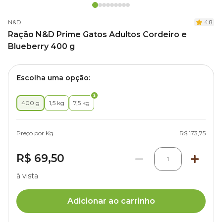
N&D
4.8
Ração N&D Prime Gatos Adultos Cordeiro e
Blueberry 400 g
Escolha uma opção:
400 g
1,5 kg
7,5 kg
Preço por Kg
R$ 173,75
R$ 69,50
1
à vista
Adicionar ao carrinho