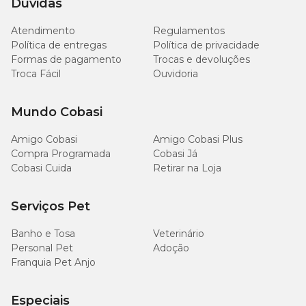
Dúvidas
Matéria Fibrosa (máx.)
18g/kg
1,8%
Atendimento
Regulamentos
Política de entregas
Política de privacidade
Matéria Mineral (máx.)
89g/kg
8,9%
Formas de pagamento
Trocas e devoluções
Troca Fácil
Ouvidoria
Cálcio (mín.)
8.000mg/kg
0,8%
Mundo Cobasi
Cálcio (máx.)
16g/kg
1,6%
Amigo Cobasi
Amigo Cobasi Plus
Fósforo (mín.)
8.000mg/kg
0,8%
Compra Programada
Cobasi Já
Cobasi Cuida
Retirar na Loja
Sódio (mín.)
2.000mg/kg
Serviços Pet
Potássio (mín.)
5.000mg/kg
Banho e Tosa
Veterinário
Personal Pet
Adoção
Magnésio (mín.)
1.100mg/kg
Franquia Pet Anjo
Ômega 6 (mín.)
25g/kg
Especiais