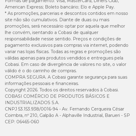
Formas de pagamento:
Visa, MasterCard, Diners Club,
American Express; Boleto bancário; Elo e Apple Pay.
Quantidade recomendada
* As promoções, parcerias e descontos contidos em nosso
site não são cumulativos. Diante de duas ou mais
promoções, será necessário optar por aquela que melhor
Quantidade
Peso do gato
diária
lhe convém, isentando a Cobasi de qualquer
responsabilidade nesse sentido. Preços e condições de
pagamento exclusivos para compras via internet, podendo
2 kg
22g a 36g
variar nas lojas físicas. Todas as regras e promoções são
válidas apenas para produtos vendidos e entregues pela
2,5 kg
25g a 42g
Cobasi. Em caso de divergência de valores no site, o valor
válido é o do carrinho de compras.
COMPRA SEGURA. A Cobasi garante segurança para suas
3 kg
28g a 48g
informações pessoais e financeiras.
Copyright 2026. Todos os direitos reservados à Cobasi.
3,5 kg
32g a 52g
COBASI COMÉRCIO DE PRODUTOS BÁSICOS E
INDUSTRIALIZADOS S.A.
4 kg
35g a 58g
CNPJ 53.153.938/0016-94 - Av. Fernando Cerqueira César
Coimbra, nº 210, Galpão A - Alphaville Industrial, Barueri - SP
CEP: 06465-060
4,5 kg
38g a 62g