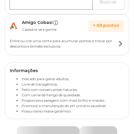
Buscar
Amigo Cobasi
+
69
pontos
Cadastre-se e ganhe
Entre ou crie uma conta para acumular pontos e trocar por
descontos e brindes exclusivos.
Informações
Indicado para gatos adultos;
Livre de transgênicos;
Feito com conservantes naturais;
Com carne de frango de qualidade;
Proporciona pelagem com mais brilho e maciez;
Promove a manutenção do pH urinário saudável;
Possui baixo índice glicêmico.