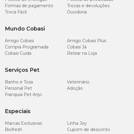
Formas de pagamento
Trocas e devoluções
160
Proteína Bruta (mín.)
Troca Fácil
Ouvidoria
g/kg
Mundo Cobasi
50
Extrato Etéreo (mín.)
g/kg
Amigo Cobasi
Amigo Cobasi Plus
Compra Programada
Cobasi Já
80
Matéria Mineral (máx.)
Cobasi Cuida
Retirar na Loja
g/kg
Serviços Pet
50
Matéria Fibrosa (máx.)
g/kg
Banho e Tosa
Veterinário
Personal Pet
Adoção
Cálcio (máx.)
11 g/kg
Franquia Pet Anjo
8.000
Cálcio (mín.)
mg/kg
Especiais
Marcas Exclusivas
Linha Joy
6.000
Fósforo (mín.)
Biofresh
Cupom de desconto
mg/kg