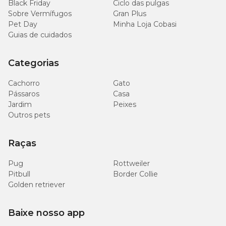
Black Friday
Ciclo das pulgas
Sobre Vermífugos
Gran Plus
2.000
Sódio (mín.)
Pet Day
Minha Loja Cobasi
mg/kg
Guias de cuidados
900
Frutooligossacarídeos (mín.)
mg/kg
Categorias
Cachorro
Gato
700
Ômega 3 DHA (mín.)
Pássaros
Casa
mg/kg
Jardim
Peixes
Outros pets
4.500
Metionina (mín.)
mg/kg
Raças
135
Inositol (mín.)
mg/kg
Pug
Rottweiler
Pitbull
Border Collie
Golden retriever
Baixe nosso app
Enriquecimento mínimo por kg