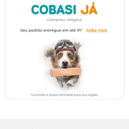
Transgênico
Com transgênico
lojas físicas.
Corante
Sem corante
Modo de usar
Aromatizante
Com aromatizante
Fornecer a
Ração Papagaio regular bits
à vontade como única
fonte de alimentação ou com, no máximo, 20% de vegetais e
cereais.
Se estiver oferecendo à sua ave pela primeira vez, é fundamental
que se faça um período de adaptação, misturando este produto à
alimentação habitual.
Para aves que apresentam maior dificuldade de se adaptarem ao
novo alimento ou habituadas apenas a sementes, pode-se iniciar a
adaptação com 10% de Megazoo e 80% da alimentação habitual,
aumentando-se 10% de Megazoo a cada 5 dias.
Composição
Grão de milho*, arroz quebrado, soja integral extrusada*, grão de
aveia, farelo de soja*, ovo em pó, farelo de glúten de milho*, grão de
linhaça, polpa desidratada de beterraba, extrato de leveduras,