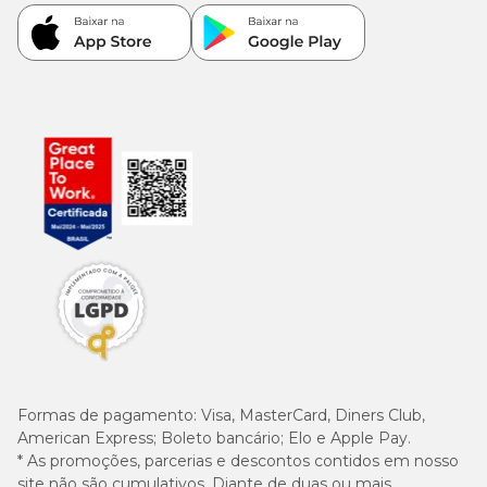
Vitamina A (10.800 UI), betacaroteno (5 mg), vitamina D3 (900
UI), vitamina E (162 UI), vitamina K3 (4,1 mg), vitamina C (360
mg), vitamina B5 (47,2 mg), vitamina B12 (108 mcg), vitamina B6
(10,8 mg), vitamina B1 (8,1 mg), vitamina B2 (13,5 mg), niancina
(74,2 mg), biotina (0,4 mg), colina (1.350 mg), ácido fólico (2,7
mg), inositol (135 mg), cobre (9 mg), cobalto (0,2 mg), cromo (0,2
mg), iodo (1,5 mg), manganês (20,2 mg), zinco (63 mg), ferro (25
mg), selênio (0,45 mg).
Formas de pagamento:
Visa, MasterCard, Diners Club,
American Express; Boleto bancário; Elo e Apple Pay.
* As promoções, parcerias e descontos contidos em nosso
site não são cumulativos. Diante de duas ou mais