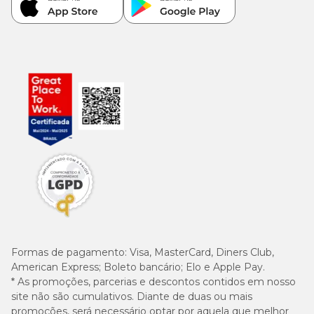
UFC
6
1,5 x 10
Enterococcus faecium (Mín.)
UFC
6
1,5 x 10
Lactobacillus acidophilus (Mín.)
UFC
1.000
Aditivos adsorventes de toxinas (Mín.)
mg/kg
4.000
DL-metionina (Mín.)
mg/kg
0,50
Extrato de cardo-mariano (Mín.)
mg/kg
Formas de pagamento:
Visa, MasterCard, Diners Club,
American Express; Boleto bancário; Elo e Apple Pay.
* As promoções, parcerias e descontos contidos em nosso
site não são cumulativos. Diante de duas ou mais
Enriquecimento mín. por Kg
promoções, será necessário optar por aquela que melhor