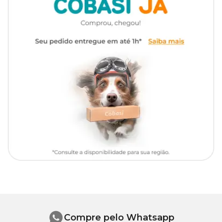
você encontra a
Ração Extrusada para Jabuti Megazoo com
Aromatizante
Com aromatizante
preço
especial. Compre pelo site, app ou venha nos visitar em
uma das nossas
lojas
Quantidade recomendada
Fornecer à vontade, como única fonte de alimentação ou com no
máximo, 30 % de vegetais frescos.
Durante o inverno ou em dias muito frios o consumo deve ser
drasticamente reduzido exceto se o jabuti for mantido sob
aquecimento artificial.
É fundamental que haja um período de adaptação quando for
apresentar o alimento pela primeira vez. Nesse período, aconselha-
se fornecer este produto misturado à alimentação habitual,
especialmente se ela for composta de vegetais frescos. Sugere-se
seguir a seguinte proporção:
Dia 1 – 5: ¼ MEGAZOO ¾ alimentação habitual;
Dia 6 – 12: ½ MEGAZOO ½ alimentação habitual;
Dia 13 –17: ¾ MEGAZOO ¼ alimentação habitual.
Compre pelo Whatsapp