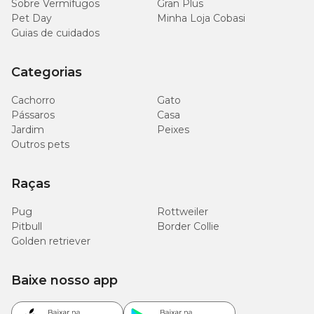
Sobre Vermífugos
Gran Plus
Pet Day
Minha Loja Cobasi
Guias de cuidados
Cálcio (Máx.)
17 g/kg
Categorias
Cálcio (Mín.)
12 g/kg
Cachorro
Gato
2.500
Sódio (Mín.)
Pássaros
Casa
mg/kg
Jardim
Peixes
Outros pets
5.900
Fósforo (Mín.)
mg/kg
Raças
600
Mananoligossacarídeos-MOS (Mín.)
Pug
Rottweiler
mg/kg
Pitbull
Border Collie
Golden retriever
660
Beta-glucanas (Mín.)
mg/kg
Baixe nosso app
3,0 x
6
Saccharomyces cerevisiae (Mín.)
10