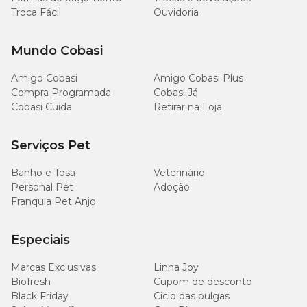
Troca Fácil
Ouvidoria
* Milho geneticamente modificado por Streptomyces
viridochromogenes, Bacillus thuringiensis e Zea mays. Soja
geneticamente modificada por Agrobacterium tumefaciens.
Mundo Cobasi
Amigo Cobasi
Amigo Cobasi Plus
Níveis de Garantia
Compra Programada
Cobasi Já
Cobasi Cuida
Retirar na Loja
110
Umidade (Máx.)
g/kg
Serviços Pet
150
Banho e Tosa
Veterinário
Proteína Bruta (Mín.)
g/kg
Personal Pet
Adoção
Franquia Pet Anjo
40
Extrato etéreo (Mín.)
g/kg
Especiais
130
Marcas Exclusivas
Matéria fibrosa (Máx.)
Linha Joy
g/kg
Biofresh
Cupom de desconto
Black Friday
Ciclo das pulgas
Matéria mineral (Máx.)
95 g/kg