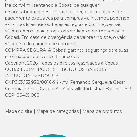
lhe convém, isentando a Cobasi de qualquer
responsabilidade nesse sentido. Preços e condições de
Vitamina A (9.100,0 UI),vitamina D3 (1470,0 UI),vitamina E (136,0
UI),vitamina K3 (3,4 mg),vitamina C (440,0 mg),ácido fólico (2,3
pagamento exclusivos para compras via internet, podendo
mg),vitamina B5 (39,7 mg),niacina (62,3 mg),biotina (0,3
variar nas lojas físicas. Todas as regras e promoções são
mg),colina (1.700,0 mg),vitamina B12 (90,7 mcg),vitamina B6
válidas apenas para produtos vendidos e entregues pela
(6,8 mg),vitamina B1 (6,8 mg),vitamina B2 (11,3 mg),inositol
Cobasi. Em caso de divergência de valores no site, o valor
(68,0), cobre (11,3 mg),cobalto (0,17 mg),ferro (15,0 mg),iodo (1,3
válido é o do carrinho de compras.
mg),manganês (56,7 mg),zinco (102,0 mg),selênio (0,45 mg).
COMPRA SEGURA. A Cobasi garante segurança para suas
informações pessoais e financeiras.
Copyright 2026. Todos os direitos reservados à Cobasi.
COBASI COMÉRCIO DE PRODUTOS BÁSICOS E
INDUSTRIALIZADOS S.A.
CNPJ 53.153.938/0016-94 - Av. Fernando Cerqueira César
Coimbra, nº 210, Galpão A - Alphaville Industrial, Barueri - SP
CEP: 06465-060
Mapa do site
Mapa de categorias
Mapa de produtos