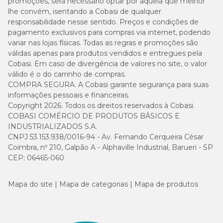
promoções, será necessário optar por aquela que melhor
lhe convém, isentando a Cobasi de qualquer
100%
4º
responsabilidade nesse sentido. Preços e condições de
Zootekna
pagamento exclusivos para compras via internet, podendo
variar nas lojas físicas. Todas as regras e promoções são
válidas apenas para produtos vendidos e entregues pela
Cobasi. Em caso de divergência de valores no site, o valor
válido é o do carrinho de compras.
Preço e Onde Comprar
COMPRA SEGURA. A Cobasi garante segurança para suas
informações pessoais e financeiras.
Adquira a
Ração Extrusada para Calopsita e Periquitos
Copyright 2026. Todos os direitos reservados à Cobasi.
Zootekna com preço
imperdível na Cobasi. Aproveite as
facilidades do
Cobasi Já
para receber em poucas horas,
COBASI COMÉRCIO DE PRODUTOS BÁSICOS E
economize com a
Compra Programada
e tenha ainda mais
INDUSTRIALIZADOS S.A.
vantagens com o
Programa Amigo Cobasi
. Também é possível
CNPJ 53.153.938/0016-94 - Av. Fernando Cerqueira César
retirar sua compra na loja mais próxima com a opção
Coimbra, nº 210, Galpão A - Alphaville Industrial, Barueri - SP
Retira em Loja
.
CEP: 06465-060
Mapa do site
Mapa de categorias
Mapa de produtos