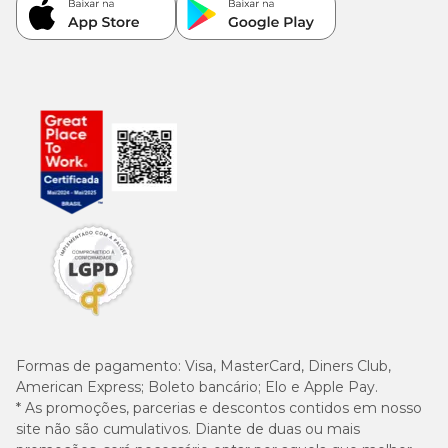
A introdução da
ração extrusada para calopsitas e
periquitos Zootekna
deve ser feita de forma gradual,
misturando-a ao alimento anterior para adaptação da flora
intestinal e melhor aceitação:
Dia
Proporção
25% Zootekna
| 75%
1º
alimento
anterior
50%
Zootekna |
2º
50% alimento
anterior
Formas de pagamento:
Visa, MasterCard, Diners Club,
75% Zootekna
American Express; Boleto bancário; Elo e Apple Pay.
| 25%
3º
* As promoções, parcerias e descontos contidos em nosso
alimento
site não são cumulativos. Diante de duas ou mais
anterior