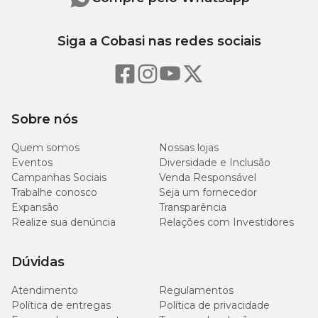
alimentação diária.
Siga a Cobasi nas redes sociais
Níveis de Garantia
100
Umidade (máx.)
g/kg
Sobre nós
160
Proteína bruta (mín.)
Quem somos
Nossas lojas
g/kg
Eventos
Diversidade e Inclusão
Campanhas Sociais
Venda Responsável
70
Extrato etéreo (mín.)
Trabalhe conosco
Seja um fornecedor
g/kg
Expansão
Transparência
Realize sua denúncia
Relações com Investidores
80
Matéria fibrosa (máx.)
g/kg
Dúvidas
70
Matéria mineral (máx.)
Atendimento
Regulamentos
g/kg
Política de entregas
Política de privacidade