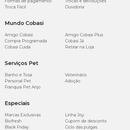
Formas de pagamento
Trocas e devoluções
4.000
Cálcio (mín.)
Troca Fácil
Ouvidoria
mg/kg
Mundo Cobasi
9.000
Cálcio (máx.)
mg/kg
Amigo Cobasi
Amigo Cobasi Plus
Compra Programada
Cobasi Já
3.000
Fósforo (mín.)
Cobasi Cuida
Retirar na Loja
mg/kg
1.600
Serviços Pet
Sódio (mín.)
mg/kg
Banho e Tosa
Veterinário
Personal Pet
Adoção
120
Mananoligossacarídeos (mín.)
mg/kg
Franquia Pet Anjo
50
Especiais
Betaglucanos (mín.)
mg/kg
Marcas Exclusivas
Linha Joy
4 x 108
Biofresh
Cupom de desconto
Saccharomyces cerevisiae (mín.)
UFC
Black Friday
Ciclo das pulgas