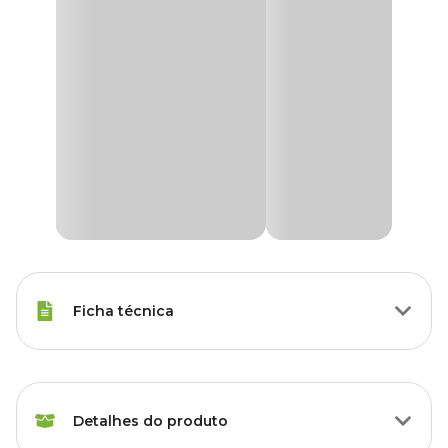
Ficha técnica
Espécies
Calopsita
Detalhes do produto
Marca
Zootekna