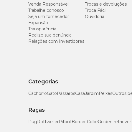
Venda Responsável
Trocas e devoluções
Trabalhe conosco
Troca Fácil
Seja um fornecedor
Ouvidoria
Expansão
Transparência
Realize sua denúncia
Relações com Investidores
Categorias
Cachorro
Gato
Pássaros
Casa
Jardim
Peixes
Outros p
Raças
Pug
Rottweiler
Pitbull
Border Collie
Golden retriever