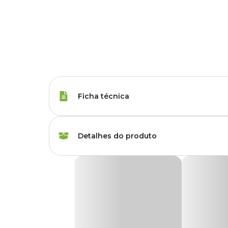
Ficha técnica
Espécies
Chinchila, Porquinho 
Detalhes do produto
Marca
Zootekna
Ração Chinchila Pet Valle Zootekna
Gênero
Unissex
A
Ração Chinchila Pet Valle Zootekna
é uma alimenta
de alto valor biológico. Rica em fibras, alfafa peletizada e
garantindo energia, nutrição e uma pelagem sempre macia
Peso da Ração
500 g
o bem-estar dos roedores.