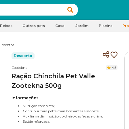
Peixes
Outros pets
Casa
Jardim
Piscina
Pr
limentos
Desconto
Zootekna
4.6
Ração Chinchila Pet Valle
Zootekna 500g
Informações
Nutrição completa;
Contribui para pelos mais brilhantes e sedosos;
Auxilia na diminuição do cheiro das fezes e urina;
Saúde reforçada.