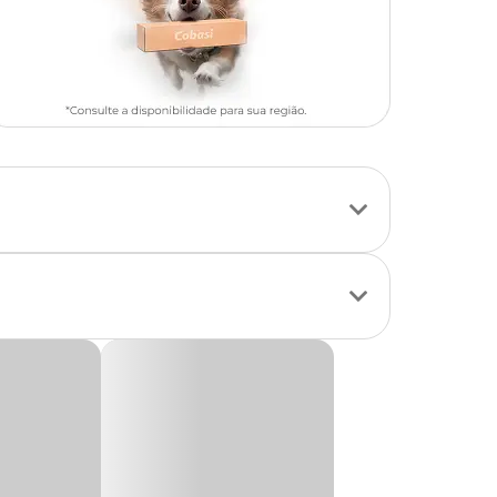
 com ingredientes
uralmente saudáveis,
os essenciais para