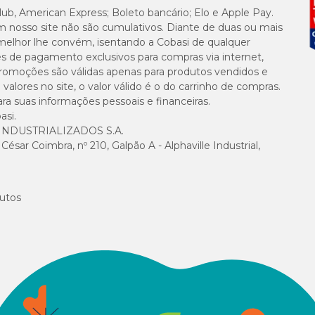
lub, American Express; Boleto bancário; Elo e Apple Pay.
m nosso site não são cumulativos. Diante de duas ou mais
melhor lhe convém, isentando a Cobasi de qualquer
es de pagamento exclusivos para compras via internet,
e promoções são válidas apenas para produtos vendidos e
alores no site, o valor válido é o do carrinho de compras.
suas informações pessoais e financeiras.
asi.
NDUSTRIALIZADOS S.A.
sar Coimbra, nº 210, Galpão A - Alphaville Industrial,
utos