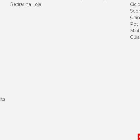
Retirar na Loja
Cicl
Sobr
Gran
Pet
Minh
Guia
ets