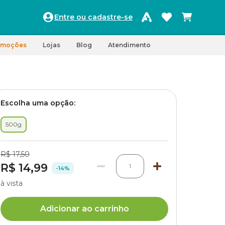
Entre ou cadastre-se
omoções
Lojas
Blog
Atendimento
Escolha uma opção:
500g
R$ 17,50
R$ 14,99
1
-14%
à vista
Adicionar ao carrinho