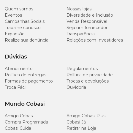
Umidade (máx)
(12,0%)
Quem somos
Nossas lojas
Eventos
Diversidade e Inclusão
400g/kg
Campanhas Sociais
Venda Responsável
Proteína bruta (mín)
(40,0%)
Trabalhe conosco
Seja um fornecedor
Expansão
Transparência
120 g/kg /
Realize sua denúncia
Relações com Investidores
150g/kg
Extrato Etéreo (mín./máx)
(12,0% /
15,0%)
Dúvidas
Atendimento
Regulamentos
Matéria Fibrosa (máx)
55g/kg (5,5%)
Política de entregas
Política de privacidade
Formas de pagamento
Trocas e devoluções
85g/kg
Matéria Mineral (máx)
Troca Fácil
Ouvidoria
(8,5%)
Mundo Cobasi
9.000mg/kg
Cálcio (mín./máx)
/ 15g/kg
(0,90% / 1,5%)
Amigo Cobasi
Amigo Cobasi Plus
Compra Programada
Cobasi Já
Cobasi Cuida
Retirar na Loja
9.000mg/kg