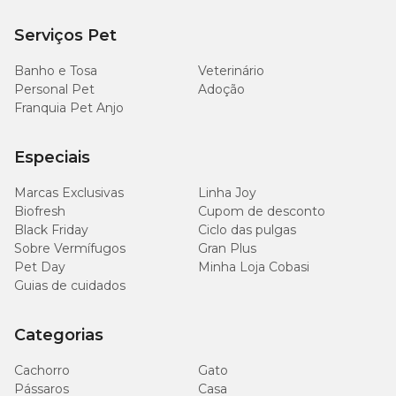
Fósforo (mín./máx)
/ 15g/kg
(0,90% / 1,5%)
Serviços Pet
Sódio (mín)
3.000mg/kg
Banho e Tosa
Veterinário
Personal Pet
Adoção
Potássio (mín)
6.500mg/kg
Franquia Pet Anjo
Arginina (mín)
11g/kg
Especiais
Marcas Exclusivas
Linha Joy
Lisina (mín)
13g/kg
Biofresh
Cupom de desconto
Black Friday
Ciclo das pulgas
Metionina (mín)
7.000mg/kg
Sobre Vermífugos
Gran Plus
Pet Day
Minha Loja Cobasi
Taurina (mín)
1.500mg/kg
Guias de cuidados
Ômega 6 (mín)
15 g/kg
Categorias
Cachorro
Gato
Ômega 3 (mín)
3.500mg/kg
Pássaros
Casa