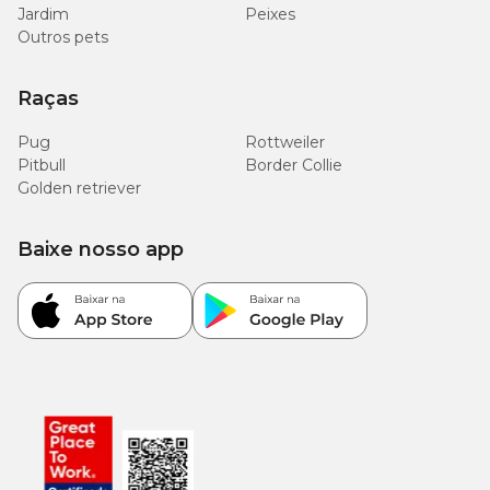
Jardim
Peixes
Vitamina A (mín)
10.000 UI/kg
Outros pets
Vitamina E (mín)
440UI/kg
Raças
Vitamina C (mín)
70mg/kg
Pug
Rottweiler
Pitbull
Border Collie
Golden retriever
Frutanos Totais (mín)
7.000mg/kg
Baixe nosso app
Guia para troca de ração
Caso haja necessidade em inserir uma nova ração para seu pet, é
importante que a troca seja gradual e crescente. Para garantir
uma perfeita adaptação e aceitação, você pode seguir a sugestão
abaixo ou conforme orientação do médico-veterinário: