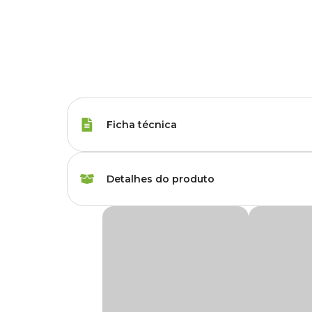
Ficha técnica
Espécies
Arara, Cacatuas, Pap
Detalhes do produto
Peso da Ração
800 g
PsitaMix Zootekna
Marca
Zootekna
A
Ração PsitaMix Zootekna
é um mix de grãos de amendo
cacatuas e outros psitacídeos de grande porte.
Gênero
Unissex
É um alimento complementar à alimentação regular da sua
aves.