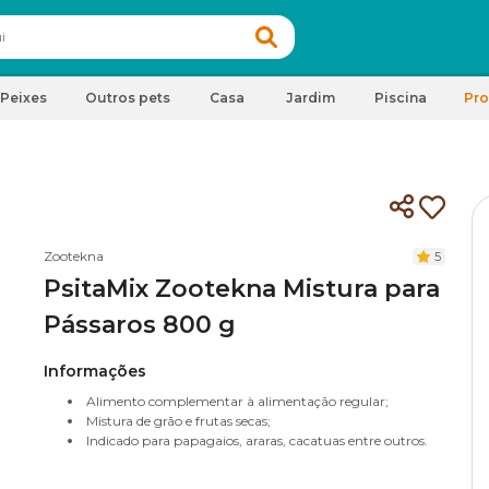
Peixes
Outros pets
Casa
Jardim
Piscina
Pr
Zootekna
5
PsitaMix Zootekna Mistura para
Pássaros 800 g
Informações
Alimento complementar à alimentação regular;
Mistura de grão e frutas secas;
Indicado para papagaios, araras, cacatuas entre outros.