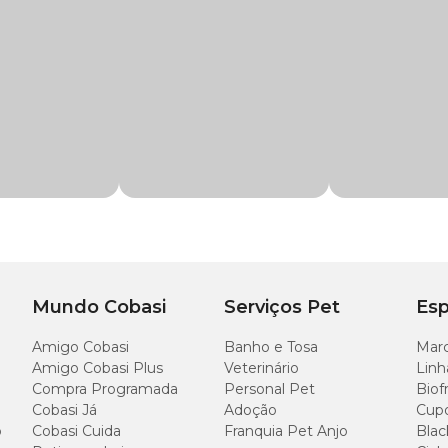
os, araras, cacatuas e demais psitacídeos de grande porte
a a
Ração PsitaMix Zootekna com preço
imperdível. Compre pelo site, p
 uva passa, semente de girassol, ameixa e maçã
ix
, lembrando de descartar as sobras do dia anterior e manter o comedouro lim
ão de amendoim, Girassol miúdo, ameixa, maça desidratada, BHT/BHA, adsorve
Mundo Cobasi
Serviços Pet
Esp
Amigo Cobasi
Banho e Tosa
Marc
Amigo Cobasi Plus
Veterinário
Linh
100 g/kg
Compra Programada
Personal Pet
Biof
Cobasi Já
Adoção
Cup
150 g/kg
o
Cobasi Cuida
Franquia Pet Anjo
Blac