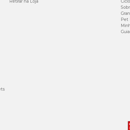
Retirar na Loja
Cicl
80 g/kg
Sobr
Gran
Pet
50 g/kg
Minh
Guia
150 g/kg
8.000 m
1.000 m
4.000 m
ets