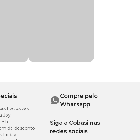
elo App ou em uma
po.
nte de
eciais
Compre pelo
Whatsapp
as Exclusivas
a Joy
resh
Siga a Cobasi nas
om de desconto
redes sociais
k Friday