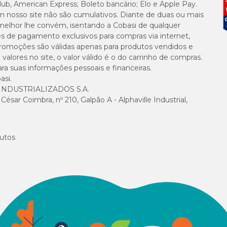
lub, American Express; Boleto bancário; Elo e Apple Pay.
m nosso site não são cumulativos. Diante de duas ou mais
melhor lhe convém, isentando a Cobasi de qualquer
es de pagamento exclusivos para compras via internet,
e promoções são válidas apenas para produtos vendidos e
alores no site, o valor válido é o do carrinho de compras.
suas informações pessoais e financeiras.
asi.
NDUSTRIALIZADOS S.A.
sar Coimbra, nº 210, Galpão A - Alphaville Industrial,
utos