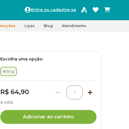
Entre ou cadastre-se
omoções
Lojas
Blog
Atendimento
Escolha uma opção:
800 g
R$ 64,90
1
à vista
Adicionar ao carrinho