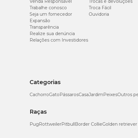
Venda Responsável
Trocas e devoluções
Extrato Etéreo (mín.)
Trabalhe conosco
Troca Fácil
Seja um fornecedor
Ouvidoria
Expansão
Matéria Mineral (máx.)
Transparência
Realize sua denúncia
Matéria Fibrosa (máx.)
Relações com Investidores
Cálcio (máx.)
Cálcio (mín.)
Categorias
Fósforo (mín.)
Cachorro
Gato
Pássaros
Casa
Jardim
Peixes
Outros p
Raças
Pug
Rottweiler
Pitbull
Border Collie
Golden retriever