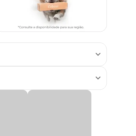
apagaios, araras,
ssidades dessas