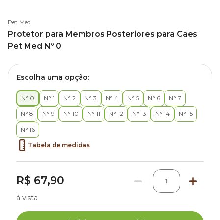
Pet Med
Protetor para Membros Posteriores para Cães
Pet Med N° 0
Escolha uma opção:
N° 0
N° 1
N° 2
N° 3
N° 4
N° 5
N° 6
N° 7
N° 8
N° 9
N° 10
N° 11
N° 12
N° 13
N° 14
N° 15
N° 16
Tabela de medidas
R$ 67,90
1
à vista