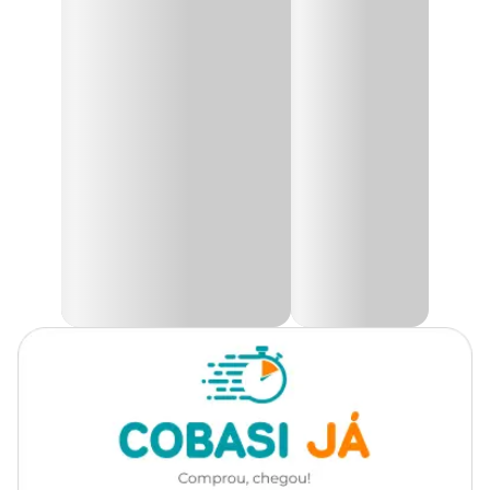
Todas as Raças
Cachorro
O
Protetor para Membros Posteriores para Cães Pet Med
oferece proteção para membros posteriores e região abdominal
Marca
Pet Med
em casos pós-cirúrgicos, ferimentos e em tratamentos
dermatológicos. Evita lambedura, reduz o risco de infecções e
torna o tratamento mais eficaz, seguro e confortável para o pet.
Cor
Cinza
A
roupa Pós-Cirúrgica
possui tecido Dry Light Supreme de alta
performance é uma das malhas mais resistentes do mercado,
Gênero
Unissex
desenvolvido com tecnologias avançadas para o bem-estar do seu
pet.
Material
Elastano, Poliéster
Tecnologia Antimicrobiana processo físico 100% orgânico, sem
produtos químicos ou metais pesados, que previne o crescimento
de micro-organismos,
proteção UV+50
, eficaz contra a exposição
Evita o contato direto do
solar e
tecnologia Dry
, que proporciona conforto térmico,
animal com feridas, curativos e
respirabilidade e secagem rápida.
outras intervenções nos
Indicação
membros traseiros, ajudando
O modelo é unissex, podendo ser usado tanto por cães machos
quanto por fêmeas. Para cães machos, o produto conta com uma
na recuperação e reduzindo o
costura opcional na região inferior que pode ser cortada, caso
risco de contaminação.
necessário, para adaptar a anatomia do animal de forma mais
confortável e funcional.
Composição
Poliéster e Elastano