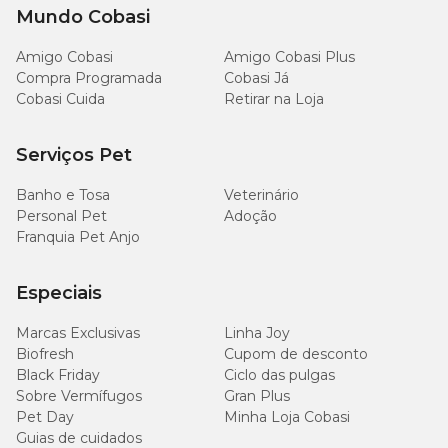
Mundo Cobasi
3,5 a
N° 3
26 cm
41 cm
Amigo Cobasi
Amigo Cobasi Plus
4,5 kg
Compra Programada
Cobasi Já
Cobasi Cuida
Retirar na Loja
4,5 a 6
N° 4
28 cm
43 cm
kg
Serviços Pet
6 a 8
N° 5
30 cm
50 cm
Banho e Tosa
kg
Veterinário
Personal Pet
Adoção
Franquia Pet Anjo
8 a 10
N° 6
32 cm
53 cm
kg
Especiais
10 a 13
N° 7
34 cm
54 cm
kg
Marcas Exclusivas
Linha Joy
Biofresh
Cupom de desconto
Black Friday
Ciclo das pulgas
13 a 16
N° 8
36 cm
58 cm
Sobre Vermífugos
kg
Gran Plus
Pet Day
Minha Loja Cobasi
Guias de cuidados
16 a 21