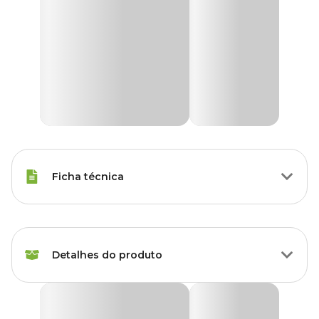
Ficha técnica
Raças Minis, Raças Pequenas,
Porte
Raças Médias, Raças Grandes
Detalhes do produto
Idade
Filhote, Adulto, Sênior
Protetor para Membros Posteriores para Cães Pet
Raças de
Med