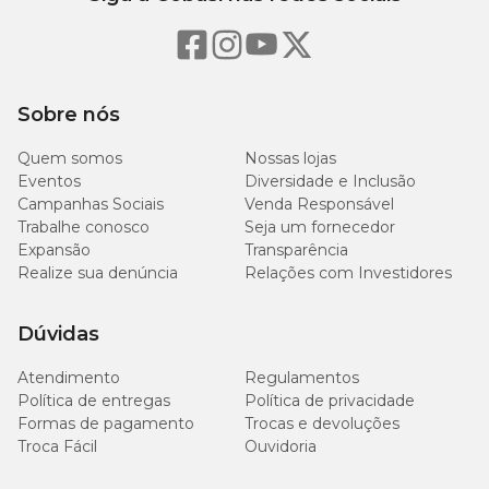
Na Cobasi, você encontra o
Protetor para Membros
Posteriores para Cães Pet Med com preço
especial. Aproveite
para comprar online, pelo aplicativo ou em uma de nossas
lojas físicas
. Confira também outros
produtos Pet Med
,
desenvolvidos com tecnologia e qualidade para a recuperação e
bem-estar do seu melhor amigo.
Sobre nós
Quem somos
Nossas lojas
Medidas Aproximadas
Eventos
Diversidade e Inclusão
Campanhas Sociais
Venda Responsável
Peso
Trabalhe conosco
Seja um fornecedor
Circunferência
Circunfer
Tamanho
do
Expansão
Transparência
do Pescoço
do Tórax
Pet
Realize sua denúncia
Relações com Investidores
1 a 1,5
N° 0
18 cm
28 cm
Dúvidas
kg
Atendimento
Regulamentos
1,5 a
N° 1
24 cm
32 cm
Política de entregas
Política de privacidade
2,5 kg
Formas de pagamento
Trocas e devoluções
Troca Fácil
Ouvidoria
2,5 a
N° 2
25 cm
34 cm
3,5 kg