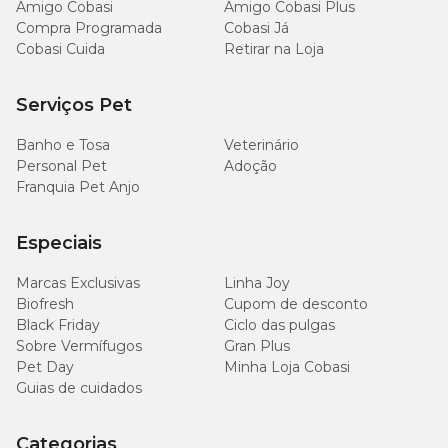
Amigo Cobasi
Amigo Cobasi Plus
Compra Programada
Cobasi Já
6 a 8
Cobasi Cuida
Retirar na Loja
N° 5
30 cm
50 cm
kg
Serviços Pet
8 a 10
N° 6
32 cm
53 cm
kg
Banho e Tosa
Veterinário
Personal Pet
Adoção
10 a 13
N° 7
34 cm
54 cm
Franquia Pet Anjo
kg
Especiais
13 a 16
N° 8
36 cm
58 cm
kg
Marcas Exclusivas
Linha Joy
Biofresh
Cupom de desconto
16 a 21
N° 9
38 cm
62 cm
Black Friday
Ciclo das pulgas
kg
Sobre Vermífugos
Gran Plus
Pet Day
Minha Loja Cobasi
21 a 27
N° 10
40 cm
68 cm
Guias de cuidados
kg
Categorias
27 a