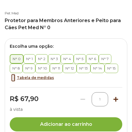
Pet Med
Protetor para Membros Anteriores e Peito para
Cães Pet Med N° 0
Escolha uma opção:
N° 0
N° 1
N° 2
N° 3
N° 4
N° 5
N° 6
N° 7
N° 8
N° 9
N° 10
N° 11
N° 12
N° 13
N° 14
N° 15
Tabela de medidas
R$ 67,90
1
à vista
Adicionar ao carrinho