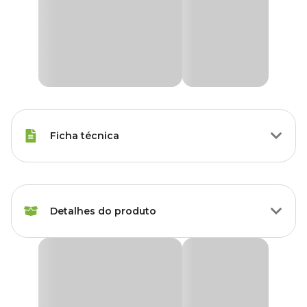
Ficha técnica
Raças Minis, Raças Pequenas,
Porte
Raças Médias, Raças Grandes
Detalhes do produto
Idade
Filhote, Adulto, Sênior
Protetor para Membros Anteriores e Peito para
Raças de
Cães Pet Med
Todas as Raças
Cachorro
O
Protetor para Membros Anteriores e Peito para Cães Pet