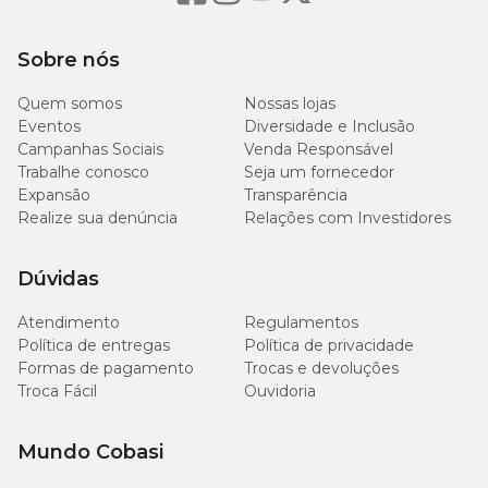
Medidas Aproximadas
Sobre nós
Peso
Circunferência
Circunfer
Tamanho
do
Quem somos
Nossas lojas
do Pescoço
do Tórax
Pet
Eventos
Diversidade e Inclusão
Campanhas Sociais
Venda Responsável
1 a 1,5
Trabalhe conosco
Seja um fornecedor
N° 0
20 cm
28 cm
kg
Expansão
Transparência
Realize sua denúncia
Relações com Investidores
1,5 a
N° 1
22 cm
32 cm
2,5 kg
Dúvidas
2,5 a
Atendimento
Regulamentos
N° 2
24 cm
34 cm
3,5 kg
Política de entregas
Política de privacidade
Formas de pagamento
Trocas e devoluções
3,5 a
Troca Fácil
Ouvidoria
N° 3
26 cm
41 cm
4,5 kg
Mundo Cobasi
4,5 a 6
N° 4
28 cm
43 cm
kg