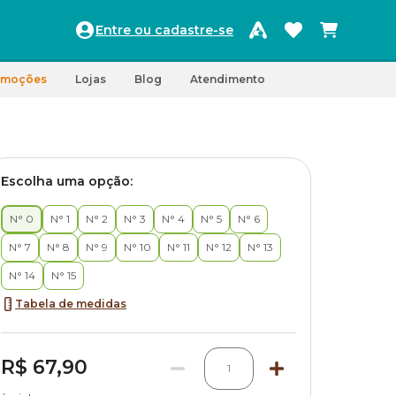
Entre ou cadastre-se
omoções
Lojas
Blog
Atendimento
Escolha uma opção:
N° 0
N° 1
N° 2
N° 3
N° 4
N° 5
N° 6
N° 7
N° 8
N° 9
N° 10
N° 11
N° 12
N° 13
N° 14
N° 15
Tabela de medidas
R$ 67,90
1