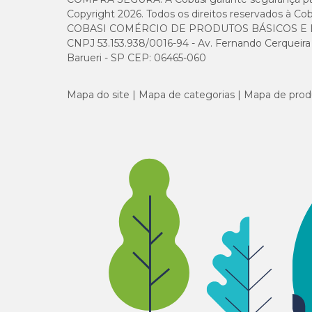
Copyright 2026. Todos os direitos reservados à Cob
N° 8
COBASI COMÉRCIO DE PRODUTOS BÁSICOS E I
CNPJ 53.153.938/0016-94 - Av. Fernando Cerqueira Cé
N° 9
Barueri - SP CEP: 06465-060
N° 10
Mapa do site
Mapa de categorias
Mapa de prod
N° 11
N° 12
N° 13
N° 14
N° 15