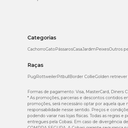
Tamanho
N° 0
N° 1
Categorias
Cachorro
Gato
Pássaros
Casa
Jardim
Peixes
Outros p
N° 2
N° 3
Raças
Pug
Rottweiler
Pitbull
Border Collie
Golden retriever
N° 4
Formas de pagamento:
Visa, MasterCard, Diners C
N° 5
* As promoções, parcerias e descontos contidos e
promoções, será necessário optar por aquela que 
N° 6
responsabilidade nesse sentido. Preços e condiçõ
podendo variar nas lojas físicas. Todas as regras 
N° 7
entregues pela Cobasi. Em caso de divergência de v
COMPRA SEGURA. A Cobasi garante segurança para 