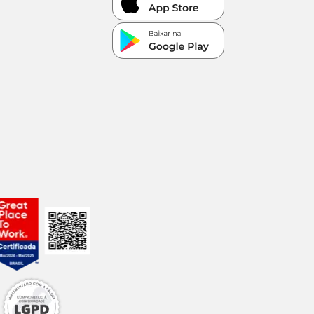
omprimento
2 cm
3 cm
4 cm
6 cm
8 cm
1 cm
2 cm
4,5 cm