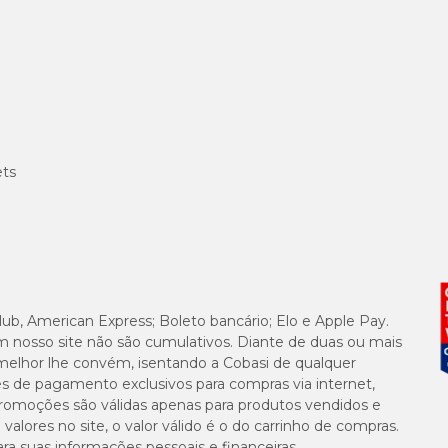
Peso do
Circunferência
Circunferência
C
Pet
do Pescoço
do Tórax
1 a 1,5 kg
20 cm
28 cm
1
1,5 a 2,5 kg
22 cm
32 cm
1
ets
2,5 a 3,5 kg
24 cm
34 cm
1
3,5 a 4,5 kg
26 cm
41 cm
1
4,5 a 6 kg
28 cm
43 cm
1
lub, American Express; Boleto bancário; Elo e Apple Pay.
6 a 8 kg
30 cm
50 cm
2
m nosso site não são cumulativos. Diante de duas ou mais
melhor lhe convém, isentando a Cobasi de qualquer
8 a 10 kg
32 cm
53 cm
2
es de pagamento exclusivos para compras via internet,
e promoções são válidas apenas para produtos vendidos e
10 a 13 kg
34 cm
54 cm
2
alores no site, o valor válido é o do carrinho de compras.
suas informações pessoais e financeiras.