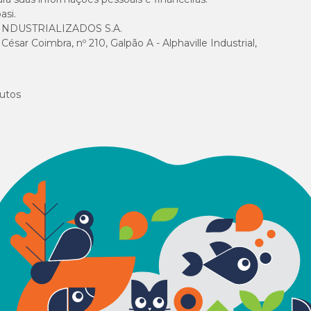
asi.
13 a 16 kg
36 cm
58 cm
2
NDUSTRIALIZADOS S.A.
sar Coimbra, nº 210, Galpão A - Alphaville Industrial,
16 a 21 kg
38 cm
62 cm
2
21 a 27 kg
40 cm
68 cm
3
utos
27 a 32 kg
42 cm
74 cm
3
32 a 38 kg
46 cm
78 cm
3
38 a 45 kg
48 cm
84 cm
3
45 a 53 kg
52 cm
90 cm
3
53 a 65 kg
54 cm
100 cm
4