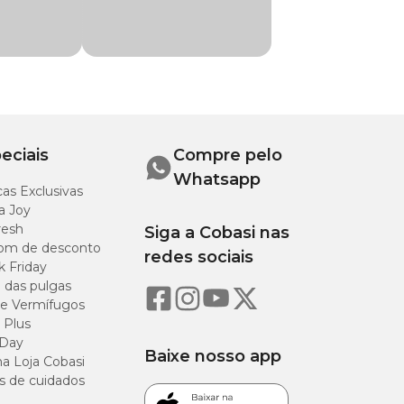
ecnologia.
amentos dermatológicos em cães, evitando
 confortável e eficaz.
nuo deve ser
eciais
Compre pelo
Whatsapp
as Exclusivas
a Joy
resh
Siga a Cobasi nas
om de desconto
redes sociais
k Friday
o das pulgas
e Vermífugos
 Plus
 Day
Baixe nosso app
a Loja Cobasi
s de cuidados