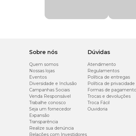
de nossas
lojas físicas
. Aproveite e conheça outros
produtos
Material
Elastano, Poliéster
Modo de Uso
Desenvolvido para of
Indicação
lambedura, reduzindo
Vista o Protetor pelas patas da frente, fixe o fecho da marca
Importante:
retire o protetor do pet diariamente para ve
Composição
poliéter e elastano
sempre orientado por um médico-veterinário, e a supervisã
Sobre nós
Dúvidas
Apresentação
Embalagem com 1 r
Composição
Quem somos
Atendimento
Nossas lojas
Regulamentos
Tipo de Pet
Cachorros
Poliéster e elastano.
Eventos
Política de entregas
Diversidade e Inclusão
Política de privacidade
Campanhas Sociais
Formas de pagament
Instruções de Lavagem
Venda Responsável
Trocas e devoluções
Trabalhe conosco
Troca Fácil
Lavar à mão, não alvejar, não secar em tambor, secar na h
Seja um fornecedor
Ouvidoria
Expansão
Medidas Aproximadas
Transparência
Realize sua denúncia
Relações com Investidores