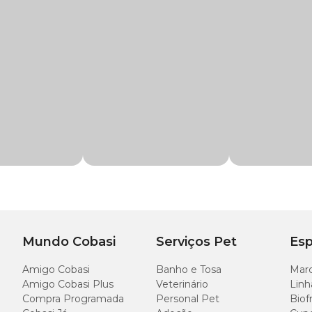
, Lulu da Pomerânia, Pinscher, Poodle, Yorkshire Terrier
a circulação sanguínea periférica, cerebral e diminuir a letargia. Além disso,
 de exercícios por animais idosos.
um efeito antiarrítmico em cães com isquemia do miocárdio e uma ação broncod
r a circulação sanguínea periférica e cerebral e diminuição da let
comprimidos
Mundo Cobasi
Serviços Pet
Esp
Amigo Cobasi
Banho e Tosa
Marc
a dose indicada de 5 a 10mg/kg de peso do animal, de duas a três vezes ao dia.
Amigo Cobasi Plus
Veterinário
Linh
Compra Programada
Personal Pet
Biof