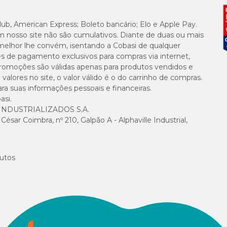
lub, American Express; Boleto bancário; Elo e Apple Pay.
m nosso site não são cumulativos. Diante de duas ou mais
 contraindicado nas seguintes situações:
melhor lhe convém, isentando a Cobasi de qualquer
es de pagamento exclusivos para compras via internet,
lgum de seus excipientes;
e promoções são válidas apenas para produtos vendidos e
alores no site, o valor válido é o do carrinho de compras.
suas informações pessoais e financeiras.
asi.
NDUSTRIALIZADOS S.A.
sar Coimbra, nº 210, Galpão A - Alphaville Industrial,
ômitos como efeitos colaterais. Em caso de sintomas, interrompa a adminis
utos
 encontra o vasodilatador para cães nas seguintes dosagens: