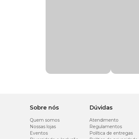
Raças de
Chihuahua, Dachshund
Proex 50mg: para que serve?
Cachorro
O vasodilatador para cães Proex 50mg serve para melhorar 
contribui para aumentar a disposição e tolerância à prática
Marca
Proex
A pentoxifilina, princípio ativo do medicamento, possui 
Gênero
Unissex
Proex 50mg: composição
Indicação
Indicado para melhora
Cada comprimido de Proex 50mg contém:
Composição
Pentoxifilina
Pentoxifilina..........:50mg;
Excipiente q.s.p...:140mg.
Apresentação
Embalagem com 20 
Sobre nós
Dúvidas
Proex 50mg: modo de uso
Tipo de Pet
Cachorros
Quem somos
Atendimento
A Proex 50mg para cães idosos deve ser feita via oral, com 
Nossas lojas
Regulamentos
Eventos
Política de entregas