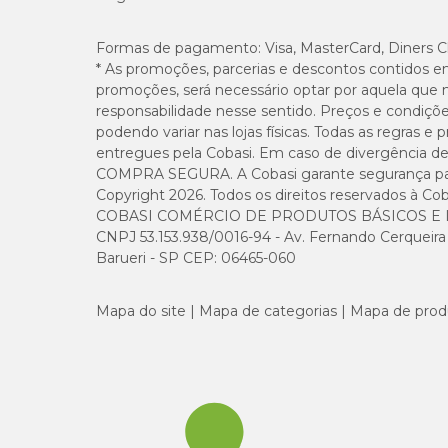
Proex 50mg: contraindicações
Formas de pagamento:
Visa, MasterCard, Diners C
* As promoções, parcerias e descontos contidos e
O tratamento de problemas circulatórios com Proex 50mg é
promoções, será necessário optar por aquela que 
responsabilidade nesse sentido. Preços e condiçõ
animais com hipersensibilidade ao princípio ativo ou a
podendo variar nas lojas físicas. Todas as regras 
cães com distúrbios da coagulação;
entregues pela Cobasi. Em caso de divergência de v
pets com hemorragia severa;
fêmeas gestantes ou em animais de reprodução;
COMPRA SEGURA. A Cobasi garante segurança para 
filhotes com menos de 6 meses de vida.
Copyright 2026. Todos os direitos reservados à Cob
COBASI COMÉRCIO DE PRODUTOS BÁSICOS E I
CNPJ 53.153.938/0016-94 - Av. Fernando Cerqueira Cé
Barueri - SP CEP: 06465-060
Proex 50mg: efeitos colaterais
O tratamento com Proex 50mg pode apresentar náuseas e v
Mapa do site
Mapa de categorias
Mapa de prod
medicamento e procure um médico-veterinário.
Proex na dose que o seu cão precisa
Além do Proex 50mg, no pet shop online de Cobasi, o tutor