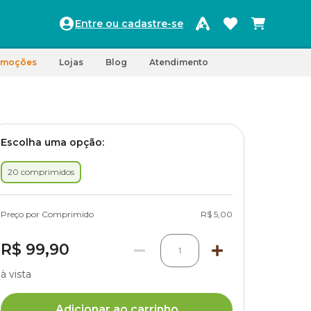
Entre ou cadastre-se
omoções
Lojas
Blog
Atendimento
Escolha uma opção:
20 comprimidos
Preço por Comprimido
R$ 5,00
R$ 99,90
1
à vista
Adicionar ao carrinho