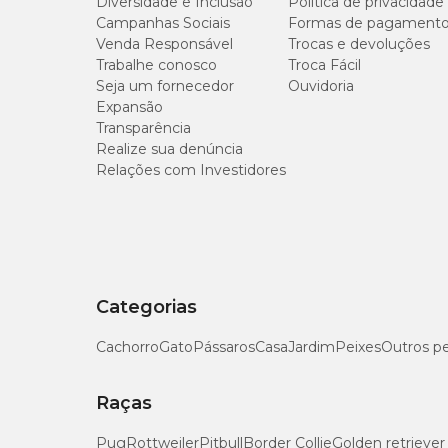
Diversidade e Inclusão
Política de privacidade
Peso
Campanhas Sociais
Formas de pagament
Venda Responsável
Trocas e devoluções
5 kg
Trabalhe conosco
Troca Fácil
Seja um fornecedor
Ouvidoria
10 kg
Expansão
Transparência
Realize sua denúncia
15 kg
Relações com Investidores
20 kg
30 kg
Categorias
40 kg
Cachorro
Gato
Pássaros
Casa
Jardim
Peixes
Outros p
Importante:
Os comprimidos devem ser oferecidos com o
Raças
Para mais informações sobre o tratamento, procure a orie
Pug
Rottweiler
Pitbull
Border Collie
Golden retriever