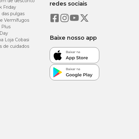
om de desconto
Comprimidos
redes sociais
k Friday
o das pulgas
1 comp.
e Vermífugos
 Plus
1 comp.
 Day
Baixe nosso app
a Loja Cobasi
s de cuidados
 e 1/2 comp.
1 comp.
 e 1/2 comp.
2 comp.