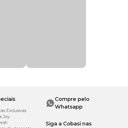
 o medicamento
ilatadora.
argia
eciais
Compre pelo
Whatsapp
as Exclusivas
a Joy
resh
Siga a Cobasi nas