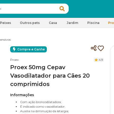
Peixes
Outros pets
Casa
Jardim
Piscina
Pr
tensivos
Compre e Ganhe
Proex
4.9
Proex 50mg Cepav
Vasodilatador para Cães 20
comprimidos
Informações
Com ação broncodilatadora;
É indicado como vasodilatador;
Auxilia na diminuição da letargia;