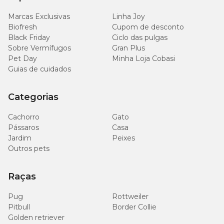
espalhadas por todo o território nacional para conhecer as
melhores opções para cuidar do seu pet e da sua casa. Aproveite!
Marcas Exclusivas
Linha Joy
Biofresh
Cupom de desconto
Black Friday
Ciclo das pulgas
Sobre Vermífugos
Gran Plus
Pet Day
Minha Loja Cobasi
Guias de cuidados
Categorias
Cachorro
Gato
Pássaros
Casa
Jardim
Peixes
Outros pets
Raças
Pug
Rottweiler
Pitbull
Border Collie
Golden retriever