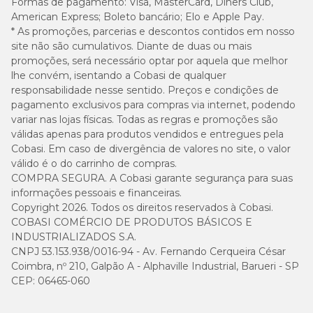
Formas de pagamento:
Visa, MasterCard, Diners Club,
American Express; Boleto bancário; Elo e Apple Pay.
* As promoções, parcerias e descontos contidos em nosso
site não são cumulativos. Diante de duas ou mais
promoções, será necessário optar por aquela que melhor
lhe convém, isentando a Cobasi de qualquer
responsabilidade nesse sentido. Preços e condições de
pagamento exclusivos para compras via internet, podendo
variar nas lojas físicas. Todas as regras e promoções são
válidas apenas para produtos vendidos e entregues pela
Cobasi. Em caso de divergência de valores no site, o valor
válido é o do carrinho de compras.
COMPRA SEGURA. A Cobasi garante segurança para suas
informações pessoais e financeiras.
Copyright 2026. Todos os direitos reservados à Cobasi.
COBASI COMÉRCIO DE PRODUTOS BÁSICOS E
INDUSTRIALIZADOS S.A.
CNPJ 53.153.938/0016-94 - Av. Fernando Cerqueira César
Coimbra, nº 210, Galpão A - Alphaville Industrial, Barueri - SP
CEP: 06465-060