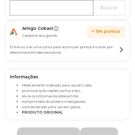
Buscar
Amigo Cobasi
+
194
pontos
Cadastre-se e ganhe
Entre ou crie uma conta para acumular pontos e trocar por
descontos e brindes exclusivos.
Informações
Medicamento indicado para uso em cães;
promove ação rápida contra a dor;
alivia os sintomas da osteoartrite;
comprimidos divisíveis e mastigáveis;
contraindicado para uso em gatos.
PRODUTO ORIGINAL